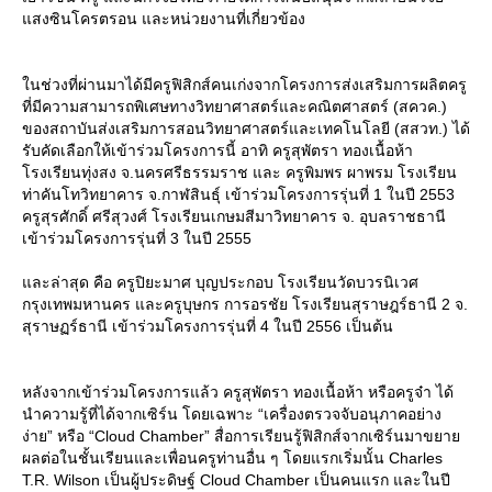
สงซินโครตรอน และหน่วยงานที่เกี่ยวข้อง
นช่วงที่ผ่านมาได้มีครูฟิสิกส์คนเก่งจากโครงการส่งเสริมการผลิตครู
ที่มีความสามารถพิเศษทางวิทยาศาสตร์และคณิตศาสตร์ (สควค.)
ของสถาบันส่งเสริมการสอนวิทยาศาสตร์และเทคโนโลยี (สสวท.) ได้
รับคัดเลือกให้เข้าร่วมโครงการนี้ อาทิ ครูสุพัตรา ทองเนื้อห้า
รงเรียนทุ่งสง จ.นครศรีธรรมราช และ ครูพิมพร ผาพรม โรงเรียน
ท่าคันโทวิทยาคาร จ.กาฬสินธุ์ เข้าร่วมโครงการรุ่นที่ 1 ในปี 2553
ครูสุรศักดิ์ ศรีสุวงศ์ โรงเรียนเกษมสีมาวิทยาคาร จ. อุบลราชธานี
เข้าร่วมโครงการรุ่นที่ 3 ในปี 2555
ละล่าสุด คือ ครูปิยะมาศ บุญประกอบ โรงเรียนวัดบวรนิเวศ
กรุงเทพมหานคร และครูบุษกร การอรชัย โรงเรียนสุราษฎร์ธานี 2 จ.
สุราษฏร์ธานี เข้าร่วมโครงการรุ่นที่ 4 ในปี 2556 เป็นต้น
หลังจากเข้าร่วมโครงการแล้ว ครูสุพัตรา ทองเนื้อห้า หรือครูจ๋า ได้
นำความรู้ที่ได้จากเซิร์น โดยเฉพาะ “เครื่องตรวจจับอนุภาคอย่าง
ง่าย” หรือ “Cloud Chamber” สื่อการเรียนรู้ฟิสิกส์จากเซิร์นมาขยา
ผลต่อในชั้นเรียนและเพื่อนครูท่านอื่น ๆ โดยแรกเริ่มนั้น Charles
T.R. Wilson เป็นผู้ประดิษฐ์ Cloud Chamber เป็นคนแรก และในปี