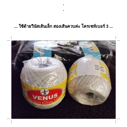
.
.
... ใช้ด้ายวีนัสเส้นเล็ก สองเส้นควบค่ะ โครเชท์เบอร์ 3 ...