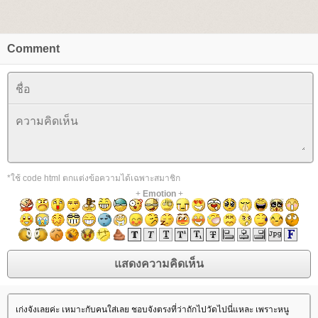
Comment
*ใช้ code html ตกแต่งข้อความได้เฉพาะสมาชิก
+
Emotion
+
เก่งจังเลยค่ะ เหมาะกับคนใส่เลย ชอบจังตรงที่ว่าถักไปวัดไปนี่แหละ เพราะหนู