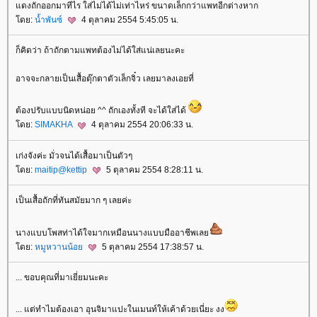
ดงถักออกมาทีไร ใส่ไม่ได้ไม่เท่าไหร่ ขนาดเล็กกว่าแพทอีกต่างหาก
ดย:
น้ำพันซ์
4 ตุลาคม 2554 5:45:05 น.
ก็คิดว่า ถ้าถักตามแพทต้องไม่ได้ใส่แน่เลยนะคะ
อาจจะกลายเป็นเสื้อตุ๊กตาตัวเล็กจิ๋ว เลยมาลงเอยที่
ต้องปรับแบบนิดหน่อย ^^ ถักเองทั้งที จะได้ใส่ได้
ดย:
SIMAKHA
4 ตุลาคม 2554 20:06:33 น.
เก่งจังค่ะ มั่วจนได้เสื้อมาเป็นตัวๆ
ดย:
maitip@kettip
5 ตุลาคม 2554 8:28:11 น.
เป็นเสื้อถักที่ทันสมัยมาก ๆ เลยค่ะ
นางแบบโพสท่าได้ใจมากเหมือนนางแบบมืออาชีพเล
ดย:
หมูหวานน้อ
5 ตุลาคม 2554 17:38:57 น.
... ขอบคุณที่มาเยี่ยมนะคะ
... แต่ทำไมต้องเอา อุนจิมาแปะในเมนท์ให้เค้าด้วยเนี่ยะ งง