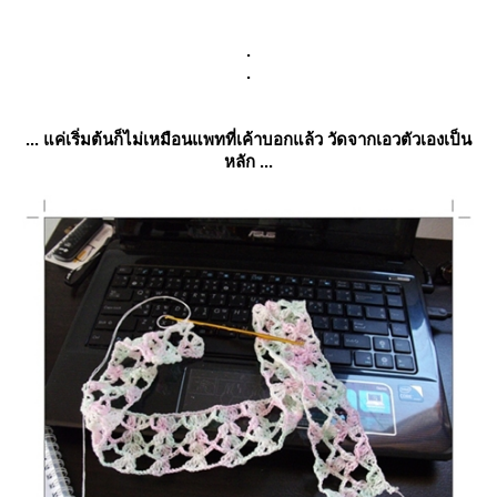
.
.
... แค่เริ่มต้นก็ไม่เหมือนแพทที่เค้าบอกแล้ว วัดจากเอวตัวเองเป็น
หลัก ...