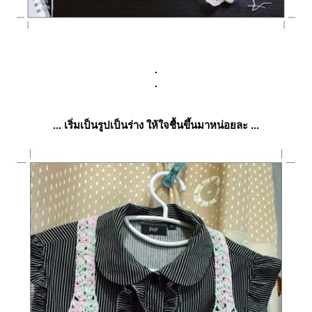
.
.
... เริ่มเป็นรูปเป็นร่าง ให้ใจชื้นขึ้นมาหน่อยละ ...