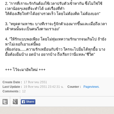
2. "การที่เราจะรักกันต้องใช้เวลาปรับตัวเข้าหากัน ซึ่งไม่ใช่ใช้
เวลาน้อยๆเลยที่จะทำได้ แต่เรื่องที่ทำ
ห้ต้องเสียใจทำได้อย่างรวดเร็ว โดยไม่ต้องคิด ไม่ต้องบอก"
3. "หยุดตามหาซะ บางทีเราจะรู้จักตัวเองมากขึ้นและเมื่อถึงเวลา
เค้าคนนั้นจะเป็นคนวิ่งตามเราเอง"
4. "ให้รักแบบพอเพียง โดยไม่ทุ่มเทความรักมากจนเกินไป ถ้ายัง
หาไม่เจอก็เอาแค่นี้่พอ
เพียงก่อน......ความรักเหมือนกับข้าว ใครจะไปอิ่มได้ทุกมื้อ บาง
มื้อต้องอิ่มบ้าง อดบ้าง อยากบ้าง ถึงเรียกว่านี่แหละ"ชีวิต"
+++ ไว้จะมาอัพใหม่ +++
Create Date :
17 สิงหาคม 2551
Last Update :
19 สิงหาคม 2551 23:42:31 น.
Counter :
Pageviews.
Comments :
12