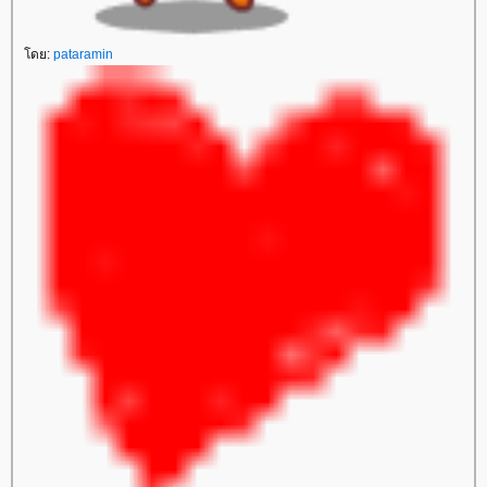
ดย:
pataramin