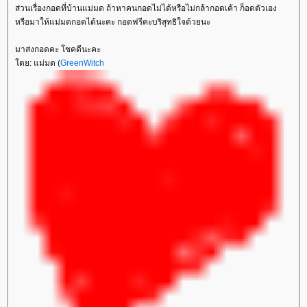
ส่วนเรื่องกอดที่บ้านแม่มด ถ้าหาคนกอดไม่ได้หรือไม่กล้ากอดเค้า ก็อดตัวเอง
หรือมาให้แม่มดกอดได้นะคะ กอดฟรีคะบริสุทธิใจด้วยนะ
มาส่งกอดคะ โชคดีนะคะ
ดย: แม่มด (
GreenWitch