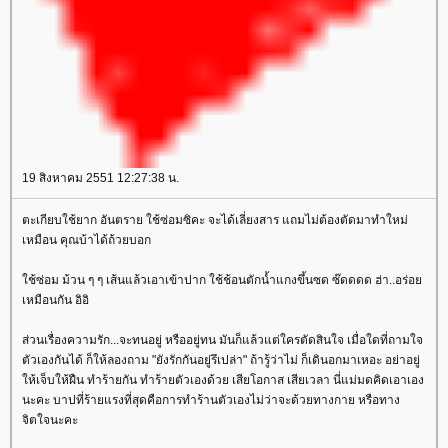
19 สิงหาคม 2551 12:27:38 น.
ตะเกียบใช้ยาก อันตราย ใช้ซ่อมซิคะ จะได้เลี่ยงสาร แถมไม่ต้องตัดมาทำใหม่
เหมือน คุณบ้าได้ถ้วยบอก
ช้ซ่อม ม้วน ๆ ๆ เส้นแล้วเอาเข้าปาก ใช้ช้อนตักน้ำแกงขึ้นซด ซ๊ดดดด ฮ่า..อร่อ
เหมือนกัน อิอิ
ส่วนเรื่องความรัก...จะทนอยู่ หรืออยู่ทน มันก็แล้วแต่ใครตัดสินใจ เมื่อใดที่ถามใจ
ตัวเองกันได้ ก็ให้ลองถาม "ยังรักกันอยู่รึเปล่า" ถ้ารู้ว่าไม่ ก็เดินอกมาเหอะ อย่าอยู่
ห้เจ็บให้ฝืน ทำร้ายกัน ทำร้ายตัวเองด้วย เสียโอกาส เสียเวลา นี่แม่มดคิดเอาเอง
นะคะ บาปที่ร้ายแรงที่สุดคือการทำร้านตัวเองไม่ว่าจะด้วยทางกาย หรือทาง
จิตใจนะคะ