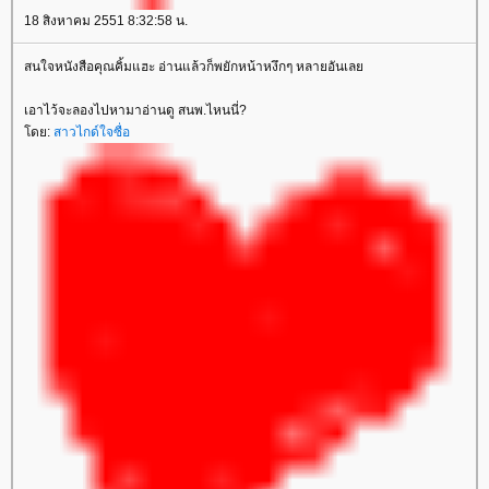
18 สิงหาคม 2551 8:32:58 น.
สนใจหนังสือคุณคิ้มแฮะ อ่านแล้วก็พยักหน้าหงึกๆ หลายอันเล
เอาไว้จะลองไปหามาอ่านดู สนพ.ไหนนี่?
ดย:
สาวไกด์ใจซื่อ