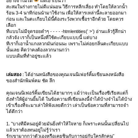
อย่างจำไม่ได้
ต่เอาเป็นว่า
สะสมในร่างกายไม่ดีแน่นอน วิธีการหลีกเลี่ยง ทำโดยให้ลวกน้ำ
ร้อน 3-4 นาทีก่อนนำมาใช้งาน เพื่อให้สารเหล่านี้ละลายออกมา
ก่อน และในตะเกียบไม้นี้ต้องระวังพวกเชื้อราอีกด้วย โดยควร
เลือก
ทีแบบไม่มีจุดรอยดำๆ - - - - -htmlentities(' >') อ่านแล้วรู้สึกน่า
กลัวจัง เราก็เป็นหนึ่งที่ใช้ตะเกียบแบบนี้ แต่บาง
ทีเราก็เอาน้ำแกงลวกมันก่อนนะ เพราะไม่ค่อยกลิ่นตะเกียบแบบ
นั้นเลย คิดว่าคงต้องลวกนานกว่า
บบเดิมที่ทำอยู่ซะแล้ว
เล่มสอง
: ได้อ่านหนังสือของคุณเจนนิเฟอร์คิ้มเขียนลงหนังสือ
ของสำนักพิมพ์คม ชัด ลึก
คุณเจนนิเฟอร์คิ้มเขียนได้ฮามากๆ แม้ว่าจะเป็นเรื่องซีเรียสแต่ก็
ังทำให้ผู้อ่านยิ้มได้ ในข้อความที่เขียนลงนี้จำได้บ้างจำไม่ได้บ้าง
เข้าเรื่องที่จะมาเล่าให้ฟังเลยดีกว่า เล่าเป็นข้อความที่สามารถจำ
ได้ดีกว่า
1. "บางทีมีคนอยู่ด้วยมันยิ่งทำให้ใจหาย ก็เพราะคนนั้นเปลี่ยนไป
ล้วเราต้องทนอยู่ไม่รู้ว่าเรา
รักเขามากกว่าตัวเองหรือเคยชินกับการอยู่กับใครสักคน"