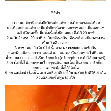
วิธีทำ
1 เอานม ฝักวนิลาทั้งฝักใส่หม้อแล้วยกตั้งไฟกลางแค่เดือด
พอเดือดยกลงแล้วเอามีดผ่าฝักวนิลาตามยาวขุดเอาเม็ดออกแช่
ลงไปในนมทั้งเม็ดทั้งเนื้อทั้งฝักเลยค่ะทิ้งไว้ 20 นาที
2 พอใกล้ๆครบ 20 นาทีเราก็มาตีเนยกัน..ตีเนยด้วยสปีดกลางจน
เป็นครีมสีจะจางๆ
3 หาชามมาอีกใบ ตีไข่ น้ำตาล ผง custard จนเข้ากัน
4 เอาฝักวนิลาออกจากนมแล้วเอานมเทลงในส่วนของไข่ที่ผสม
น้ำตาลและ custard เรียบร้อยแล้ว.(คล้ายๆกับการทำไส้เอแคลร์)
5 เอาไปตั้งไฟอ่อนๆคนเรื่อยๆจนข้น..พอเห็นเป็นรอยตะกร้อก็ยก
ออกจากเตาค่ะพักทิ้งไว้ให้เย็น
6 พอ custard เริ่มเย็น เอาเนยที่เราตีเอาไว้มาผสมแล้วตีให้เข้ากัน
ส่วนผสมจะขึ้นฟูพร้อมใช้