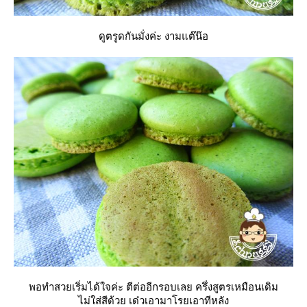
ดูตรูดกันมั่งค่ะ งามแต๊น๊อ
พอทำสวยเริ่มได้ใจค่ะ ตีต่ออีกรอบเลย ครึ่งสูตรเหมือนเดิม
ไม่ใส่สีด้วย เด๋วเอามาโรยเอาทีหลัง