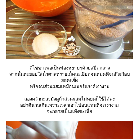
ตีไข่ขาวพอเป็นฟองหยาบๆด้วยสปีดกลาง
จากนั้นทะยอยใส่น้ำตาลทรายเม็ดละเอียดจนหมดตีจนถึงเกือบ
อดแข็ง
หรือจนส่วนผสมเหมือนเมอร์แรงค์เงางาม
ลองคว่ำกะละมังดูถ้าส่วนผสมไม่หยดก็ใช้ได้ค่ะ
อย่าตีนานเกินเพราะเวลาเอาไปอบแทนที่จะเงางาม
จะกลายเป็นแห้งซะเนี่