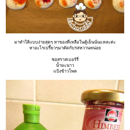
มาทำใส้แบบง่ายสุดๆ หาของที่เหลือในตู้เย็นนั่นแหละค่ะ
หาอะไรเปรี้ยวๆมาตัดกับรสหวานหน่อ
ซอสราสเบอร์รี่
น้ำมะนาว
ป้งข้าวโพด