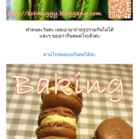
ทำคนละวันค่ะ เลยเอามาถ่ายรูปรวมกันไม่ได้
หะๆ ของเก่ากินหมดไปเล้วค่ะ
ตามไปชมตอนรันทดได้ค่ะ