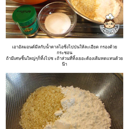
เอาอัลมอนต์มีลกับน้ำตาลไอซิ่งไปป่นให้ละเอียด กรองด้ว
กระชอน
ถ้ามีเศษชิ้นใหญ่ๆก็ทิ้งไปซ ะถ้าส่วนที่ทิ้งเยอะต้องเติมทดแทนด้ว
น๊า