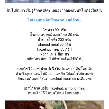
กินไปกินมา เริ่มรู้สึกกล้วสีค่ะ เลยอยากลองแบบที่ไม่ต้องใส่สีมั่ง
ไปเจอสูตรเด็ดบ้านคุณปอนด์อีกค่ะ
ไข่ขาว 90 กรัม
น้ำตาลทรายเม็ดละเอียด 30 กรัม
น้ำตาลไอซิ่ง 200 กรัม
almond meal 55 กรัม
hazelnut meal 55 กรัม
ผงกาแฟ 1 ช้อนชา
เกลือนิดหน่อย (ไม่จำเป็นต้องใช้ก็ได้ )
กไข่ไว้ล่วงหน้าแค่ครึ่งวันค่ะ แหะๆ มันลื๊มมน่ะ
ทำครึ่งสูตร แถมไม่มีผงกาแฟอีก ใส่ผงโกโก้แทนค่ะ
อัลมอนด์หมด ใส่แต่hazelnut meal อย่างเดียวค่ะ
เอาน้ำตาลไอซิ่ง hazelnut, almond meal
กับผงโกโก้ ไปปั่นให้ละเอียดเลยค่ะ