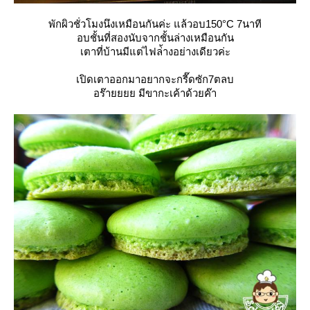
พักผิวชั่วโมงนึงเหมือนกันค่ะ แล้วอบ150°C 7นาที
อบชั้นที่สองนับจากชั้นล่างเหมือนกัน
เตาที่บ้านมีแต่ไฟล่้างอย่างเดียวค่ะ
เปิดเตาออกมาอยากจะกรี๊ดซัก7ตลบ
อร๊ายยยย มีขากะเค้าด้วยค๊า