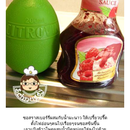
ซอสราสเบอร์รี่ผสมกับน้ำมะนาว ให้เปรี้ยวปรี๊ด
ตั้งไฟอ่อนๆคนไปเรื่อยๆจนซอสข้นขึ้น
เอาแป้งข้าวโพดผสมน้ำนิดหน่อยใส่ลงไปด้ว