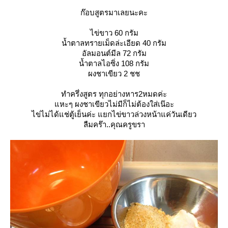
ก๊อบสูตรมาเลยนะคะ
ไข่ขาว 60 กรัม
น้ำตาลทรายเม็ดล่ะเอียด 40 กรัม
อัลมอนต์มีล 72 กรัม
น้ำตาลไอซิ่ง 108 กรัม
ผงชาเขียว 2 ชช
ทำครึ่งสูตร ทุกอย่างหาร2หมดค่ะ
หะๆ ผงชาเขียวไม่มีก็ไม่ต้องใส่เน๊อะ
ไข่ไม่ได้แช่ตู้เย็นค่ะ แยกไข่ขาวล่วงหน้าแค่วันเดียว
ลืมคร๊า..คุณครูขรา