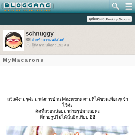
schnuggy
ฝากข้อความหลังไมค์
ผู้ติดตามบล็อก : 192 คน
M y M a c a r o n s
สวัสดีงามๆค่ะ มาส่งการบ้าน Macarons ตามที่ได้ชวนเพื่อนๆเข้า
ไว้ค่ะ
คัดที่สวยหน่อยมาถ่ายรูปมาเลยค่ะ
ที่ถ่ายรูปไม่ได้นั่นอีกเพียบ อิอิ