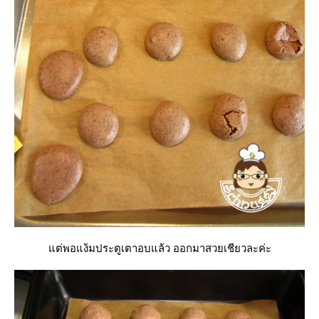
ต่พอแง้มประตูเตาอบแล้ว ออกมาสวยเชียวละค่ะ