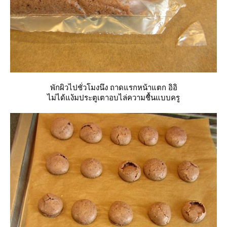
พักผิวไปชั่วโมงนึง ถาดแรกหน้าแตก อิอิ
ไม่ได้แง้มประตูเตาอบไล่ความชื้นแบบครู