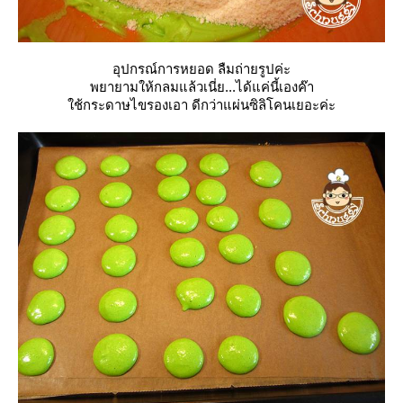
อุปกรณ์การหยอด ลืมถ่ายรูปค่ะ
พยายามให้กลมแล้วเนี่ย...ได้แค่นี้เองค๊า
ช้กระดาษไขรองเอา ดีกว่าแผ่นซิลิโคนเยอะค่ะ