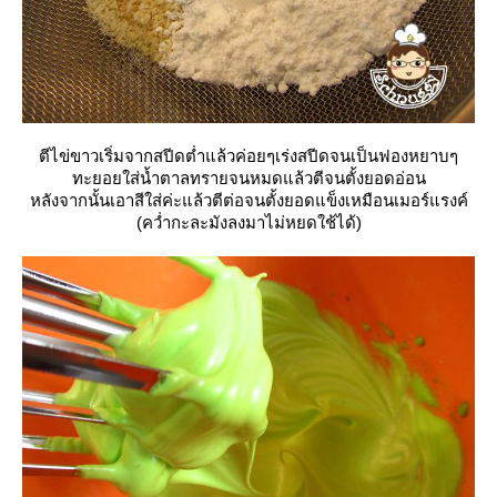
ตีไข่ขาวเริ่มจากสปีดต่ำแล้วค่อยๆเร่งสปีดจนเป็นฟองหยาบๆ
ทะยอยใส่น้ำตาลทรายจนหมดแล้วตีจนตั้งยอดอ่อน
หลังจากนั้นเอาสีใส่ค่ะแล้วตีต่อจนตั้งยอดแข็งเหมือนเมอร์แรงค์
(คว่ำกะละมังลงมาไม่หยดใช้ได้)