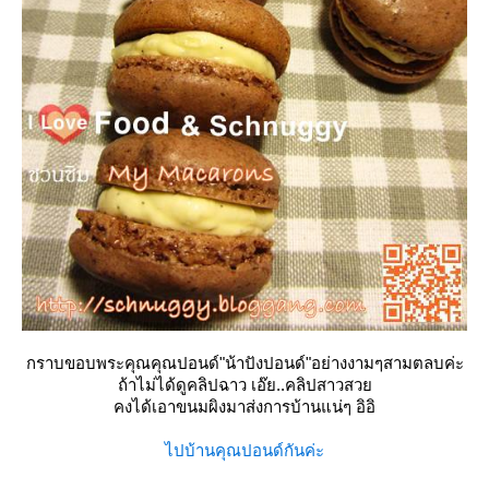
กราบขอบพระคุณคุณปอนด์"น้าปังปอนด์"อย่างงามๆสามตลบค่ะ
ถ้าไม่ได้ดูคลิปฉาว เอ๊ย..คลิปสาวสว
คงได้เอาขนมผิงมาส่งการบ้านแน่ๆ อิอิ
ไปบ้านคุณปอนด์กันค่ะ