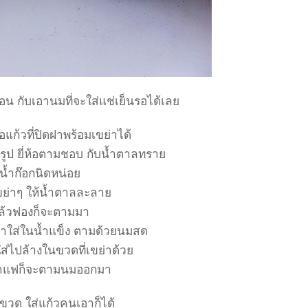
่อน กับเอานมที่จะใส่แช่เย็นรอได้เล
แก้วที่ปิดฝาพร้อมเขย่าได้
รูป ยี่ห้อตามชอบ กับน้ำตาลทรา
น้ำก๊อกนิดหน่อ
ย่าๆ ให้น้ำตาลละลา
้วฟองก็จะตามมา
่าใส่ในน้ำแข็ง ตามด้วยนมสด
่ไปล้างในขวดที่เขย่าด้ว
าแฟก็จะตามนมออกมา
มีขวด ใส่แก้วคนเอาก็ได้