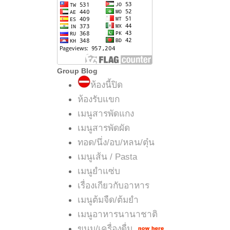
Group Blog
ห้องนี้ปิด
ห้องรับแขก
เมนูสารพัดแกง
เมนูสารพัดผัด
ทอด/นึ่ง/อบ/หลน/ตุ๋น
เมนูเส้น / Pasta
เมนูยำแซ่บ
เรื่องเกียวกับอาหาร
เมนูต้มจืด/ต้มยำ
เมนูอาหารนานาชาติ
ขนม/เครื่องดื่ม