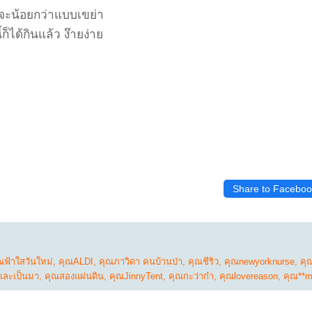
จะน้อยกว่าแบบเขย่า
้ก็ได้กินแล้ว ง๊ายง่า
Share to Faceboo
ณฟ้าใสวันใหม่
,
คุณALDI
,
คุณภาวิดา คนบ้านป่า
,
คุณชีริว
,
คุณnewyorknurse
,
คุ
นและเป็นมา
,
คุณสองแผ่นดิน
,
คุณJinnyTent
,
คุณกะว่าก๋า
,
คุณlovereason
,
คุณ**m