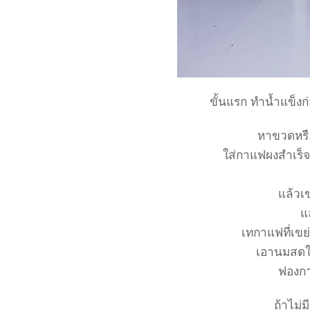
ขั้นแรก ทำน้ำแข็งก
หาขวดหรือ
ส่กาแฟผงสำเร็จ
ล้วเข
ล
เทกาแฟที่เขย
เอานมสดใส
ฟองก
ถ้าไม่