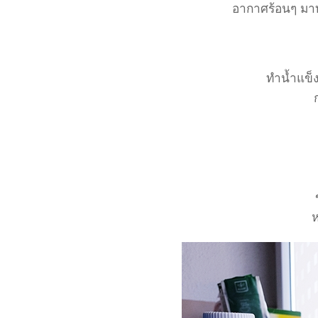
อากาศร้อนๆ มาท
ทำน้ำแข็
ห