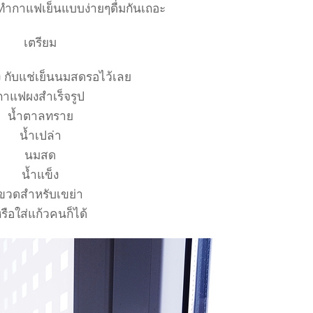
ำกาแฟเย็นแบบง่ายๆดื่มกันเถอะ
เตรียม
ง กับแช่เย็นนมสดรอไว้เล
กาแฟผงสำเร็จรูป
น้ำตาลทรา
น้ำเปล่า
นมสด
น้ำแข็ง
ขวดสำหรับเขย่า
รือใส่แก้วคนก็ได้