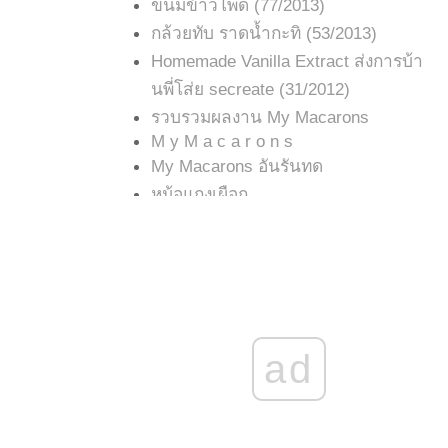
ขนมข้าวโพด (77/2013)
กล้วยทับ ราดน้ำกะทิ (53/2013)
Homemade Vanilla Extract ส่งการบ้า
นพี่โส่ย secreate (31/2012)
รวบรวมผลงาน My Macarons
M y M a c a r o n s
My Macarons อันรันทด
หม้อแกงเผือก
***Cream Puffs หรือ Windbeutel ส่ง
การบ้านคุณ prinzessin***
ส่งการบ้านโดนัทคุณ ฑีรฒ สองรอบ
ad