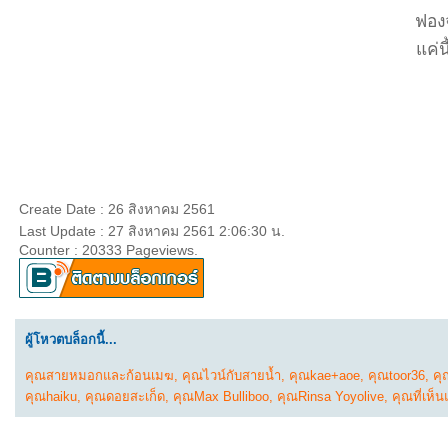
ฟอง
ค่นี
Create Date : 26 สิงหาคม 2561
Last Update : 27 สิงหาคม 2561 2:06:30 น.
Counter : 20333 Pageviews.
ผู้โหวตบล็อกนี้...
คุณสายหมอกและก้อนเมฆ
,
คุณไวน์กับสายน้ำ
,
คุณkae+aoe
,
คุณtoor36
,
คุ
คุณhaiku
,
คุณดอยสะเก็ด
,
คุณMax Bulliboo
,
คุณRinsa Yoyolive
,
คุณที่เห็