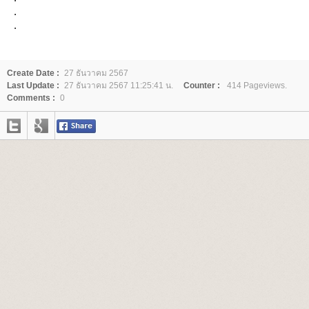
.
.
Create Date :
27 ธันวาคม 2567
Last Update :
27 ธันวาคม 2567 11:25:41 น.
Counter :
414 Pageviews.
Comments :
0