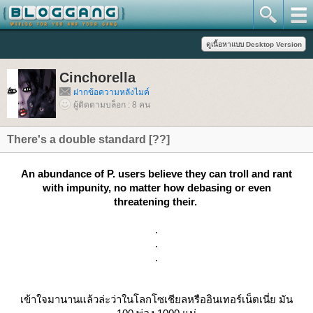
Cinchorella
ฝากข้อความหลังไมค์
ผู้ติดตามบล็อก : 8 คน
There's a double standard [??]
An abundance of P. users believe they can troll and rant
with impunity, no matter how debasing or even
threatening their.
.
.
.
เข้าใจมานานแล้วล่ะว่าในโลกโซเชียลหรืออินเทอร์เน็ตเนี่ย มัน