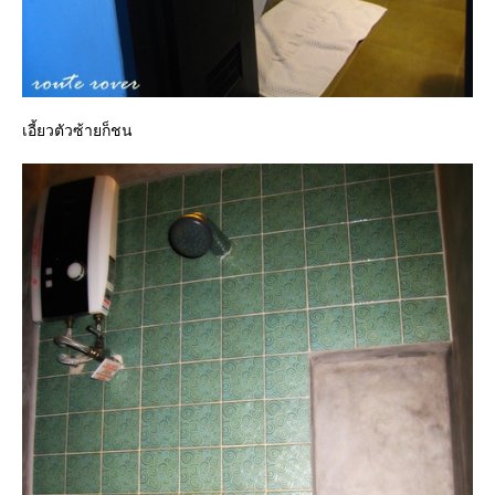
เอี้ยวตัวซ้ายก็ชน