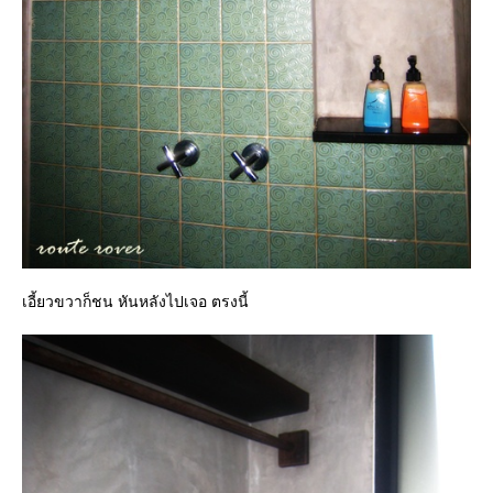
เอี้ยวขวาก็ชน หันหลังไปเจอ ตรงนี้