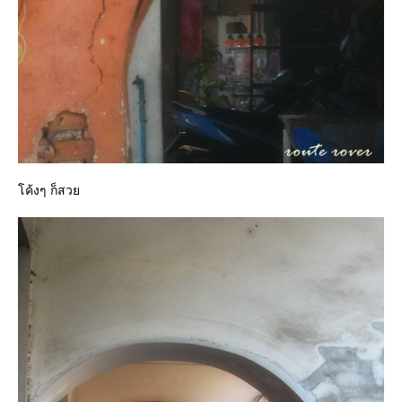
ค้งๆ ก็สว