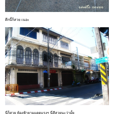
ตึกนี้ก็สวย เนอะ
นี่ก็สวย ท้องฟ้ายามแดดแรงๆ นี่สีสวยนะว่ามั้