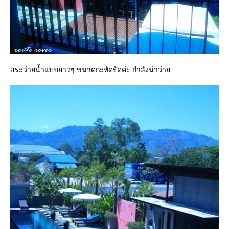
สระว่ายน้ำแบบยาวๆ ขนาดกะทัดรัดค่ะ กำลังน่าว่า