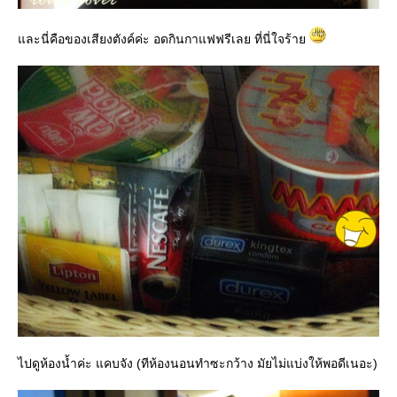
ละนี่คือของเสียงตังค์ค่ะ อดกินกาแฟฟรีเลย ที่นี่ใจร้า
ไปดูห้องน้ำค่ะ แคบจัง (ทีห้องนอนทำซะกว้าง มัยไม่แบ่งให้พอดีเนอะ)