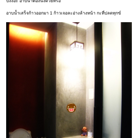
บงงอ่ะ อาบน้ำต้องนั่งด้วยหรอ
อาบน้ำเสร็จก้าวออกมา 1 ก้าวเจอละอ่างล้างหน้า กะที่ปลดทุกข์