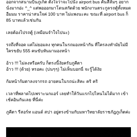
ออกจากสนามบินภูเก็ต ตั้งใจว่าจะไปนั่ง airport bus คันสีส้มๆ อยาก
นั่งมากอ่ะ ^_^ แต่พอออกมาโดนสกัดด้วย พนักงานตระกูลรถตู้ทั้งหมด
อืมมม ราคาน่าสนใจค่ 100 บาท ไม่แพงนะคะ ขณะที่ airport bus ก็
85 บาทแล้วเช่นกัน
เลยต้องไปรถตู้ (เหมือนจำใจไปนะ)
รถถึงที่จอด แต่ไม่ยอมลง ทุกคนในรถมองหน้ากัน ที่ใครลงทำมัยไม่มี
ครขยับ 555 คนขับหันมามองหน้า
อ้าว !!! ไม่ลงหรือครับ ก็ตรงนี้งัยครับภูคีตา
อ้าว !!! (ด้วย) หรอคะ (บ่นๆๆ) ไม่เห็นบอกนี่ จะรู้ได้งั
ก้มหน้าก้มตาลงจากรถ อายคนในรถน่ะสิคะ คริ คริ
เวลาที่พลาดไปเพราะนกแอร์ เลยทำให้วันแรกไปไหนไม่ได้มาก เข้า
เช้คอินกันเลย ที่นี่ค่ะ
ภูคีตา รีสอร์ท แอนด์ สปา อยู่ตรงข้ามกับมหาวิทยาลัยราชภัฎภูเก็ตค่ะ