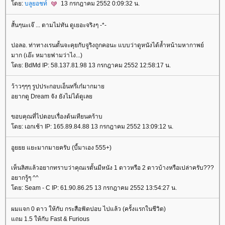
ดย:
บลูยอชท์
13 กรกฎาคม 2552 0:09:32 น.
สั้นๆนะเจ๊ ... ตามไม่ทัน ดูเยอะจริงๆ -*-
ปอลอ. ท่าทางเรนตั้นจะคุยกับจูริงถูกคอนะ แบบว่าดูหนังได้ล้ำหน้ามหากาพย์
มาก (เอ๊ะ หมายฟามว่าไง...)
ดย: BdMd IP: 58.137.81.98 13 กรกฎาคม 2552 12:58:17 น.
ว้าวๆๆๆ รูปประกอบเอ็นทรี่เก๋มากมา
อยากดู Dream จัง ยังไม่ได้ดูเล
ขอบคุณที่ไปตอบเรื่องต้นเทียนคร้าบ
ดย: เอกเช้า IP: 165.89.84.88 13 กรกฎาคม 2552 13:09:12 น.
อูยยย แยะมากมายครับ (บี้มาเอง 555+)
เห็นลิสแล้วอยากทราบว่าคุณเรตั้นมีหนัง 1 ดาวหรือ 2 ดาวบ้างหรือเปล่าครับ???
อยากรู้ๆ ^^
ดย: Seam - C IP: 61.90.86.25 13 กรกฎาคม 2552 13:54:27 น.
ผมแจก 0 ดาว ให้กับ กระสือฟัดปอบ ไปแล้ว (ครั้งแรกในชีวิต)
ถม 1.5 ให้กับ Fast & Furious