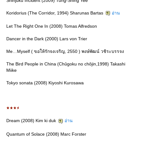
Shinjuku Incident (2009) Tung-Shing Yee
Koridorius (The Corridor, 1994) Sharunas Bartas
อ่าน
Let The Right One In (2008) Tomas Alfredson
Dancer in the Dark (2000) Lars von Trier
Me…Myself ( ขอให้รักจงเจริญ, 2550 ) พงษ์พัฒน์ วชิระบรรจง
The Bird People in China (Chûgoku no chôjin,1998) Takashi
Miike
Tokyo sonata (2008) Kiyoshi Kurosawa
Dream (2008) Kim ki duk
อ่าน
Quantum of Solace (2008) Marc Forster