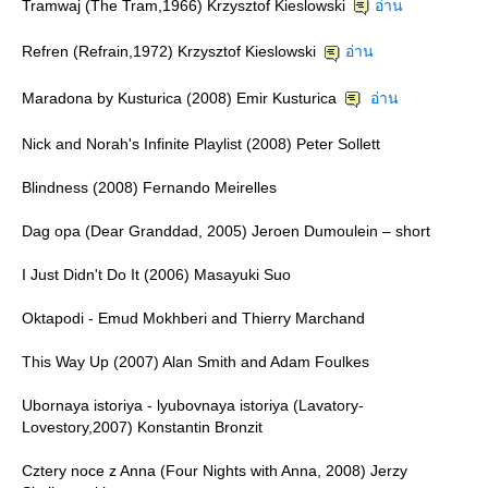
Tramwaj (The Tram,1966) Krzysztof Kieslowski
อ่าน
Refren (Refrain,1972) Krzysztof Kieslowski
อ่าน
Maradona by Kusturica (2008) Emir Kusturica
อ่าน
Nick and Norah's Infinite Playlist (2008) Peter Sollett
Blindness (2008) Fernando Meirelles
Dag opa (Dear Granddad, 2005) Jeroen Dumoulein – short
I Just Didn't Do It (2006) Masayuki Suo
Oktapodi - Emud Mokhberi and Thierry Marchand
This Way Up (2007) Alan Smith and Adam Foulkes
Ubornaya istoriya - lyubovnaya istoriya (Lavatory-
Lovestory,2007) Konstantin Bronzit
Cztery noce z Anna (Four Nights with Anna, 2008) Jerzy