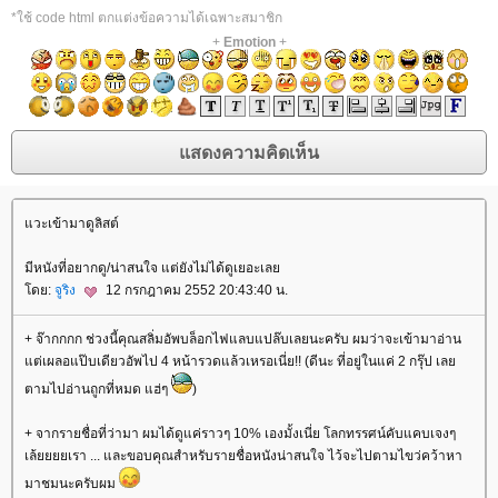
*ใช้ code html ตกแต่งข้อความได้เฉพาะสมาชิก
+
Emotion
+
วะเข้ามาดูลิสต์
มีหนังที่อยากดู/น่าสนใจ แต่ยังไม่ได้ดูเยอะเล
ดย:
จูริง
12 กรกฎาคม 2552 20:43:40 น.
+ จ๊ากกกก ช่วงนี้คุณสลิ่มอัพบล็อกไฟแลบแปล๊บเลยนะครับ ผมว่าจะเข้ามาอ่าน
ต่เผลอแป๊บเดียวอัพไป 4 หน้ารวดแล้วเหรอเนี่ย!! (ดีนะ ที่อยู่ในแค่ 2 กรุ๊ป เล
ตามไปอ่านถูกที่หมด แฮ่ๆ
)
+ จากรายชื่อที่ว่ามา ผมได้ดูแค่ราวๆ 10% เองมั้งเนี่ย โลกทรรศน์คับแคบเจงๆ
เล้ยยยยเรา ... และขอบคุณสำหรับรายชื่อหนังน่าสนใจ ไว้จะไปตามไขว่คว้าหา
มาชมนะครับผม