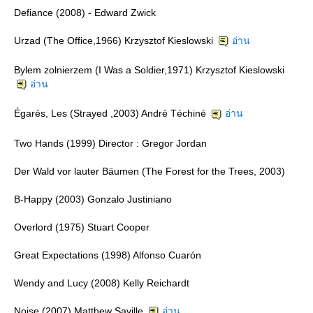
Defiance (2008) - Edward Zwick
Urzad (The Office,1966) Krzysztof Kieslowski
อ่าน
Bylem zolnierzem (I Was a Soldier,1971) Krzysztof Kieslowski
อ่าน
Égarés, Les (Strayed ,2003) André Téchiné
อ่าน
Two Hands (1999) Director : Gregor Jordan
Der Wald vor lauter Bäumen (The Forest for the Trees, 2003)
B-Happy (2003) Gonzalo Justiniano
Overlord (1975) Stuart Cooper
Great Expectations (1998) Alfonso Cuarón
Wendy and Lucy (2008) Kelly Reichardt
Noise (2007) Matthew Saville
อ่าน