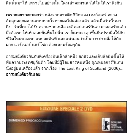
ดินนั้นมาได้ เพราะไม่อย่างนั้น ใครเล่าจะมาเล่าไส้ในให้เราฟังกัน
เพราะอยากจะบอกว่า
หลังจากตามติดชิวิตของ เดงก์เลอร์ อย่าง
ล้มลุกคลุกคลานแบบหายใจหายคอไม่คล่องแล้ว แล้วเมื่อวันนั้นมา
ถึง...วันที่เขาได้รับความช่วยเหลือ เฮลิคอปเตอร์บินลงมาจอดรับแล้ว
ดึงตัวเขาให้เท้าลอยพ้นพื้นไปนั้น เราก็แทบจะลุกขึ้นยืนปรบมือให้กับ
ชีวิตใหม่ของเขาแทบจะทันที และแน่นอนว่าเป็นการปรบมือให้กับ
ผกก.แวร์เนอร์ แฮร์โซก ด้วยเลยพร้อมๆกัน
อารมณ์เดียวกันกับที่เครื่องบินเล็กลำหนึ่ง ยกตัวและเก็บล้อบินขึ้นให้
พ้นจากประเทศยูกันด้า โดยที่มีผู้โดยสารคนหนึ่ง คุณหมอการ์ริแกน
นั่งอยู่บนเครื่องแล้ว จากเรื่อง The Last King of Scotland (2006)...
อารมณ์เดียวกันเล