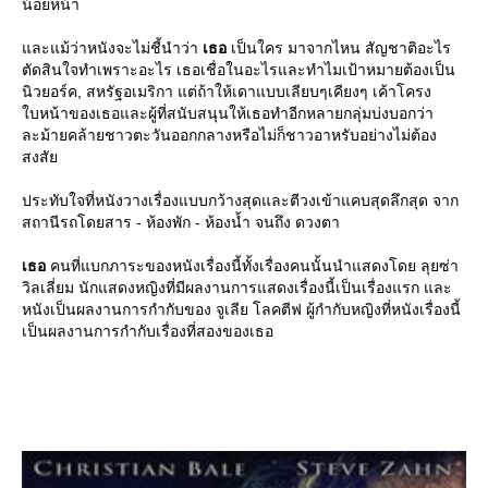
น้อยหน้า
ละแม้ว่าหนังจะไม่ชี้นำว่า
เธอ
เป็นใคร มาจากไหน สัญชาติอะไร
ตัดสินใจทำเพราะอะไร เธอเชื่อในอะไรและทำไมเป้าหมายต้องเป็น
นิวยอร์ค, สหรัฐอเมริกา แต่ถ้าให้เดาแบบเลียบๆเคียงๆ เค้าโครง
บหน้าของเธอและผู้ที่สนับสนุนให้เธอทำอีกหลายกลุ่มบ่งบอกว่า
ละม้ายคล้ายชาวตะวันออกกลางหรือไม่ก็ชาวอาหรับอย่างไม่ต้อง
สงสั
ประทับใจที่หนังวางเรื่องแบบกว้างสุดและตีวงเข้าแคบสุดลึกสุด จาก
สถานีรถโดยสาร - ห้องพัก - ห้องน้ำ จนถึง ดวงตา
เธอ
คนที่แบกภาระของหนังเรื่องนี้ทั้งเรื่องคนนั้นนำแสดงโดย ลุยซ่า
วิลเลี่ยม นักแสดงหญิงที่มีผลงานการแสดงเรื่องนี้เป็นเรื่องแรก และ
หนังเป็นผลงานการกำกับของ จูเลีย โลคตีฟ ผู้กำกับหญิงที่หนังเรื่องนี้
เป็นผลงานการกำกับเรื่องที่สองของเธอ