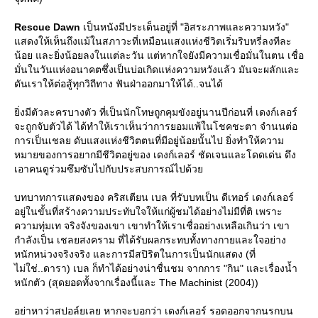
Rescue Dawn
เป็นหนังมีประเด็นอยู่ที่ "อิสระภาพและความหวัง"
สดงให้เห็นถึงแม้ในสภาวะที่เหมือนแสงแห่งชีวิตเริ่มริบหรี่ลงทีละ
น้อย และยิ่งน้อยลงในแต่ละวัน แต่หากใจยังมีความเชื่อมั่นในตน เชื่อ
มั่นในวันแห่งอนาคตซึ่งเป็นบ่อเกิดแห่งความหวังแล้ว มันจะผลักและ
ดันเราให้ต่อสู้ทุกวิถีทาง ฟันฝ่าออกมาให้ได้..จนได้
ิ่งมีตัวละครบางตัว ที่เป็นนักโทษถูกคุมขังอยู่นานปีก่อนที่ เดงก์เลอร์
จะถูกจับตัวได้ ได้ทำให้เราเห็นว่าการยอมแพ้ในโชคชะตา จำนนต่อ
การเป็นเชลย ดับแสงแห่งชีวิตตนที่มีอยู่น้อยนั้นไป ยิ่งทำให้ความ
หมายของการอยากมีชีวิตอยู่ของ เดงก์เลอร์ ชัดเจนและโดดเด่น ดึง
เอาคนดูร่วมซึมซับไปกับประสบการณ์ไปด้ว
บทบาทการแสดงของ คริสเตียน เบล ที่รับบทเป็น ดีเทอร์ เดงก์เลอร์
อยู่ในขั้นที่สร้างความประทับใจให้แก่ผู้ชมได้อย่างไม่มีที่ติ เพราะ
ความทุ่มเท จริงจังของเขา เขาทำให้เราเชื่ออย่างเหลือเกินว่า เขา
กำลังเป็น เชลยสงคราม ที่ได้รับผลกระทบทั้งทางกายและใจอย่าง
หนักหน่วงจริงจริง และการมีสปิริตในการเป็นนักแสดง (ที่
ไม่ใช่..ดารา) เบล ก็ทำได้อย่างน่าชื่นชม จากการ "กิน" และเรื่องน้ำ
หนักตัว (สุดยอดทั้งจากเรื่องนี้และ The Machinist (2004))
อย่าหาว่าสปอล์ยเลย หากจะบอกว่า เดงก์เลอร์ รอดออกจากนรกบน