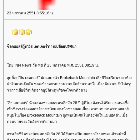
23 มกราคม 2551 8:55:16 น.
++
ช็อกฮอลลีวู้ด'ฮีธ เลดเจอร์'ตายเปลือยปริศนา
ดย INN News วัน พุธ ที่ 23 มกราคม พ.ศ. 2551 08:19 น.
สุดช็อก"ฮีธ เลดเจอร์" นักแสดงนำ Brokeback Mountain เสียชีวิตปริศนา คาห้อง
พักในแมนฮัตตัน ขณะข้างศพพบยานอนหลับจำนวนหนึ่ง เบื้องต้นจนท.ยังไม่สรุป
ว่าการเสียชีวิตเกิดจากอุบัติเหตุหรือจงใจฆ่าตัวตา
"ฮีธ เลดเจอร์" นักแสดงชาวออสเตรเลียวัย 28 ปี ผู้ที่โด่งดังจนได้รับการเสนอชื่อ
เข้าชิงรางวัลออสการ์สาขานักแสดงนำชายยอดเยี่ยม จากบทบาทคาวบอยเกย์
หนุ่มในเรื่อง Brokeback Mountain ถูกพบเป็นศพในห้องพักในแมนฮัตตัน เมื่อ
ตอนบ่ายของวันอังคารที่ผ่านมา
การเสียชีวิตของนักแสดงดังวัย 28 ได้รับการเปิดเผยจากโฆษกของเจ้าหน้าที่