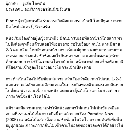
ผู้กำกับ :: จูเลีย โลคตีฟ
ประเทศ :: อเมริกา/เยอรมันนี/ฝรั่งเศส
Plot
:: ผู้หญิงคนหนึ่ง รับภาระกิจคือแบกกระเป๋าเป้ โดยมีจุดมุ่งหมา
คือ ไทม์ สแควร์, นิวยอร์ค
หนังเริ่มเรื่องด้วยผู้หญิงคนหนึ่ง มีคนมารับเธอที่สถานีรถโดยสาร พา
ไปยังห้องๆหนึ่งแล้วปล่อยให้เธอรอรอ รอไปเรื่อยๆ จนไม่นานมีชา
2-3 คน ศรีษะโพกผ้าคลุมหน้า เจาะเห็นแต่ลูกตา คุยกับเธอ สอบถาม
เธอหลายอย่างแล้วซักซ้อมอะไรกันหลายอย่าง และขั้นตอนสุดท้า
คือทดสอบการใช้รีโมทคอนโทรลตัวเล็ก หน้าตาคล้ายเครื่องฟัง mp3
ที่โยงสายเข้าสู่อะไรบางอย่างในกระเป๋าเป้สะพา
การดำเนินเรื่องไม่ซับซ้อนวุ่นวาย เล่าเรียงลำดับเวลาไปแบบ 1-2-3
ละความสงสัยและเคลือบแคลงในภาระกิจของตัวละครเอก มันหา
ไปตั้งแต่ช่วงค่อนเรื่องของหนัง แต่จะมาลุ้นตัวโก่งเอาในช่วงท้ายว่า
ภาระกิจนี้จะสำเร็จหรือไม่
ม้ว่าจะมีความพยายามทำให้หนังออกมาไม่ดุดัน ไม่เข้มข้นเหมือน
อย่างที่เราเคยได้เห็นภาระกิจนี้มาแล้วจากเรื่อง Paradise Now
(2005) แต่หนังได้แสดงถึงความซับซ้อนในจิตใจ แรงกดดันที่เพิ่มขึ้น
อยู่ทุกขณะ ภาวะการกลืนไม่เข้าคายไม่ออกของตัวละครได้ดีอย่างไม่