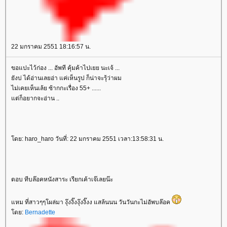
22 มกราคม 2551 18:16:57 น.
ขอแปะไว้ก่อง ... อัพที คุ้มค้าไปเยย นะเจ้ ...
ังบ่ ได้อ่านเลยอ่า แค่เห็นรูป ก็น่าจะรุ้ว่าผม
ไม่เคยเห็นเล้ย ซ้ากกะเรื่อง 55+ ......
ต่ก็อยากจะอ่าน ..
ดย: haro_haro วันที่: 22 มกราคม 2551 เวลา:13:58:31 น.
ตอบ ทีบล๊อคหนังสาระ เรียกเค้าเจ๊เลยน๊ะ
หม ที่สาวๆๆโผล่มา งุ๊งงิ๊งงุ๊งงิ๊งง แสล้นนน วันวันกะไม่อัพบล๊อค
ดย:
Bernadette