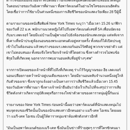
ตำรวจของเมืองนิวยอร์ก ที่เปิดเผยว่านักแสดงหนุ่มคนดังมีนัดกับหมอนวดหญิง
นตอนบ่ายของวันอังคารที่ผ่านมา ที่อพาร์ตเมนต์ในย่านโซโหของแมนฮัตตัน
ดยเชื่อว่าการใช้ยาเป็นส่วนหนึ่งของการเสียชีวิตของนักแสดงวัยเพียง 28 ปีผู้นี้
ตามรายงานของหนังสือพิมพ์ New York Times ระบุว่า "เมื่อเวลา 15.26 นาฬิกา
ของวันที่ 22 ม.ค. พนักงานนวดหญิงได้ไปถึงอพาร์ตเมนต์เลขที่ 5A เพื่อนนัดเจอ
กับมร.เลดเจอร์ โดยมีแม่บ้านเป็นผู้พาเธอไปยังห้องของนักแสดงหนุ่ม แต่หลังจาก
ที่เคาะที่หน้าประตูห้องนอนของพระเอกคนดังอยู่หลายครั้ง ทั้งสองก็ได้เปิดประตู
เข้าไปในห้องนอน แล้วพบร่างของมร.เลดเจอร์นอนไร้สติอยู่ พวกเขาเขย่าตัว แต่
เขาไม่ตอบสนอง ทั้งสองจึงโทรเรียกเจ้าหน้าที่โดยด่วน ซึ่งทางตำรวจไม่พบข้อ
พิรุธในที่เกิดเหตุ นอกจากการพบยานอนหลับที่อยู่ข้างๆ ศพ"
จากการเปิดเผยของเจ้าหน้าที่ที่ไปถึงที่เกิดเหตุ ร่างไร้วิญญาณของ ฮีธ เลดเจอร์
นอนเปลือยกายคว่ำหน้าอยู่บนเตียงของเขา โดยมียานอนหลับจำนวนหนึ่งอยู่ใกล้
กับตัวของเขา ซึ่งเขาถูกแจ้งอย่างเป็นทางการว่าเสียชีวิตแล้วเมื่อเวลา 15.45
ของวันอังคารที่ผ่านมา ซี่งทางเจ้าหน้ายืนยันว่ายังเร็วเกินไปที่จะสรุปว่าการเสี
ชีวิตดังกล่าวเกิดจากอุบัติเหตุหรือการจงใจฆ่าตัวตายของดาราหนุ่มผู้นี้กันแน่
รายงานของ New York Times ก่อนหน้านี้เผยว่าอพาร์ตเมนต์ที่นักแสดงหนุ่มไป
พบจุดจบของชีวิตนั้นเป็นของนักแสดงสาวอีกคนอย่าง แมรี-เคท โอเซน โดยเผ
ว่า แมรี-เคท โอเซน เป็นผู้ให้ดาราหนุ่มเช่าห้องพักดังกล่าวอีกที
"มันเป็นอพาร์ตเมนต์ของแมรี-เคท ซึ่งมันเป็นข่าวที่ร้ายสุดๆ การที่ใครซักคนมา