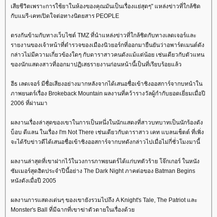
เสียชีวิตเพราะการใช้ยาในห้องของคุณมันเป็นเรื่องแย่สุดๆ" แหล่งข่าวที่ใกล้ชิด
กับแมรี-เคทเปิดใจต่อทางนิตยสาร PEOPLE
ตรงกันข้ามกับทางเว็บไซต์ TMZ ที่นำแหล่งข่าวที่ใกล้ชิดกับทางเลดเจอร์และ
รายงานของเจ้าหน้าที่ตำรวจของเมืองนิวยอร์กที่ออกมายืนยันว่าอพาร์ตเมนต์ดัง
กล่าวไม่มีความเกี่ยวข้องใดๆ กับดาราสาวคนดังแม้แต่น้อย เช่นเดียวกับตัวแทน
ของนักแสดงสาวที่ออกมาปฏิเสธรายงานก่อนหน้านี้เป็นที่เรียบร้อยแล้ว
ฮีธ เลดเจอร์ มีชื่อเสียงอย่างมากหลังจากได้เสนอชื่อเข้าชิงออสการ์จากบทนำใน
ภาพยนตร์เรื่อง Brokeback Mountain ผลงานที่คว้ารางวัลผู้กำกับยอดเยี่ยมเมื่อปี
2006 ที่ผ่านมา
ผลงานเรื่องล่าสุดของเขาในการเป็นหนึ่งในนักแสดงที่สาวบทบาทเป็นนักร้องดัง
บ็อบ ดีแลน ในเรื่อง I'm Not There เช่นเดียวกับดาราสาว เคท แบลนเช็ตต์ ที่เพิ่ง
จะได้รับข่าวดีได้เสนอชื่อเข้าชิงออสการ์จากบทดังกล่าวไปเมื่อไม่กี่ชั่วโมงมานี้
ผลงานล่าสุดที่เขาฝากไว้ในวงการภาพยนตร์ได้แก่บทตัวร้าย โจ๊กเกอร์ ในหนัง
ซัมเมอร์สุดฮิตประจำปีนี้อย่าง The Dark Night ภาคต่อของ Batman Begins
หนังดังเมื่อปี 2005
ผลงานการแสดงเด่นๆ ของเขายังรวมไปถึง A Knight's Tale, The Patriot และ
Monster's Ball ที่มีฉากที่เขาฆ่าตัวตายในเรื่องด้ว