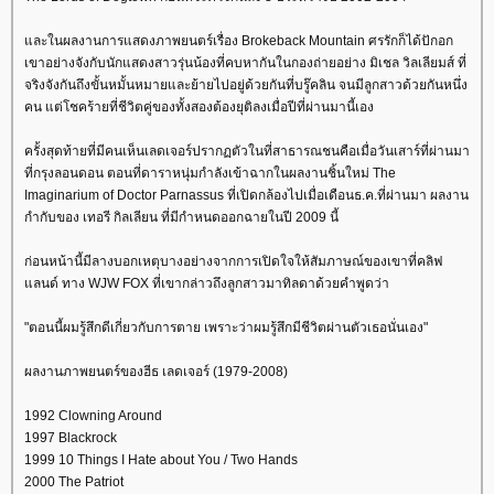
ละในผลงานการแสดงภาพยนตร์เรื่อง Brokeback Mountain ศรรักก็ได้ปักอก
เขาอย่างจังกับนักแสดงสาวรุ่นน้องที่คบหากันในกองถ่ายอย่าง มิเชล วิลเลียมส์ ที่
จริงจังกันถึงขั้นหมั้นหมายและย้ายไปอยู่ด้วยกันที่บรู๊คลิน จนมีลูกสาวด้วยกันหนึ่ง
คน แต่โชคร้ายที่ชีวิตคู่ของทั้งสองต้องยุติลงเมื่อปีที่ผ่านมานี้เอง
ครั้งสุดท้ายที่มีคนเห็นเลดเจอร์ปรากฏตัวในที่สาธารณชนคือเมื่อวันเสาร์ที่ผ่านมา
ที่กรุงลอนดอน ตอนที่ดาราหนุ่มกำลังเข้าฉากในผลงานชิ้นใหม่ The
Imaginarium of Doctor Parnassus ที่เปิดกล้องไปเมื่อเดือนธ.ค.ที่ผ่านมา ผลงาน
กำกับของ เทอรี กิลเลียน ที่มีกำหนดออกฉายในปี 2009 นี้
ก่อนหน้านี้มีลางบอกเหตุบางอย่างจากการเปิดใจให้สัมภาษณ์ของเขาที่คลิฟ
ลนด์ ทาง WJW FOX ที่เขากล่าวถึงลูกสาวมาทิลดาด้วยคำพูดว่า
"ตอนนี้ผมรู้สึกดีเกี่ยวกับการตาย เพราะว่าผมรู้สึกมีชีวิตผ่านตัวเธอนั่นเอง"
ผลงานภาพยนตร์ของฮีธ เลดเจอร์ (1979-2008)
1992 Clowning Around
1997 Blackrock
1999 10 Things I Hate about You / Two Hands
2000 The Patriot