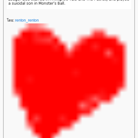
ดย:
renton_renton