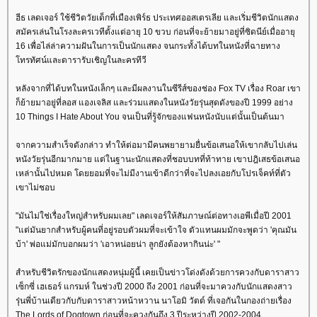
ฮีธ เลดเจอร์ ใช้ชีวิตวัยเด็กที่เมืองเพิร์ธ ประเทศออสเตรเลีย และเริ่มชีวิตนักแสดง
สมัครเล่นในโรงละครเวทีตั้งแต่อายุ 10 ขวบ ก่อนที่จะย้ายมาอยู่ที่ซิดนีย์เมื่ออายุ
16 เพื่อไล่ล่าความฝันในการเป็นนักแสดง จนกระทั้งได้บทในหนังที่ฉายทาง
ทรทัศน์และดารารับเชิญในละครทีวี
หลังจากที่ได้บทในหนังเล็กๆ และมีผลงานในซีรีส์ของช่อง Fox TV เรื่อง Roar เขา
ก็ย้ายมาอยู่ที่ลอส แองเจลิส และร่วมแสดงในหนังวัยรุ่นสุดดังของปี 1999 อย่าง
10 Things I Hate About You จนเป็นที่รู้จักของแฟนหนังนับแต่นั้นเป็นต้นมา
จากความสำเร็จดังกล่าว ทำให้ต่อมามีคนพยายามยื่นข้อเสนอให้เขากลับไปเล่น
หนังวัยรุ่นอีกมากมาย แต่ในฐานะนักแสดงที่ชอบบทที่ท้าทาย เขาปฎิเสธข้อเสนอ
เหล่านั้นไปหมด โดยยอมที่จะไม่มีงานเข้าดีกว่าที่จะไปลงเอยกับโปรเจ็คท์ที่ตัว
เขาไม่ชอบ
"มันไม่ใช่เรื่องใหญ่สำหรับผมเลย" เลดเจอร์ให้สัมภาษณ์ต่อทางเอพีเมื่อปี 2001
"แต่มันยากสำหรับผู้คนที่อยู่รอบตัวผมที่จะเข้าใจ ตัวแทนผมมักจะพูดว่า 'คุณมัน
บ้า' พ่อแม่มักบอกผมว่า 'เอาหน่อยน่า ลูกยังต้องหากินน่ะ' "
สำหรับชีวิตรักของนักแสดงหนุ่มผู้นี้ เคยเป็นข่าวโด่งดังด้วยการควงกับดาราสาว
เซ็กซี่ เฮเธอร์ แกรมห์ ในช่วงปี 2000 ถึง 2001 ก่อนที่จะมาควงกับนักแสดงสาว
รุ่นพี่บ้านเดียวกับกับดาราสาวหน้าหวาน นาโอมิ วัตต์ ที่เจอกันในกองถ่ายเรื่อง
The Lords of Dogtown ก่อนที่จะควงกันถึง 3 ปีระหว่างปี 2002-2004