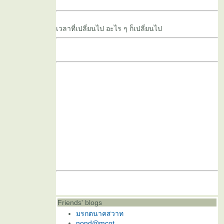
เวลาที่เปลี่ยนไป อะไร ๆ ก็เปลี่ยนไป
Friends' blogs
มรกตนาคสวาท
nond@mcot