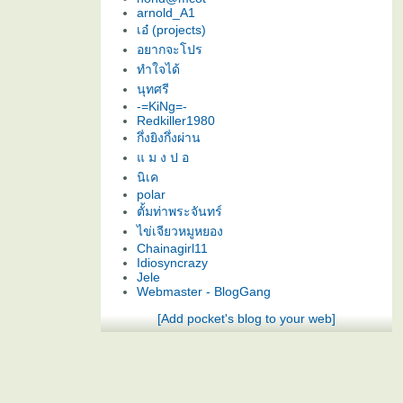
arnold_A1
เอ๋ (projects)
อยากจะโปร
ทำใจได้
นุทศรี
-=KiNg=-
Redkiller1980
กึ่งยิงกึ่งผ่าน
ม ง ป อ
นิเค
polar
ตั้มท่าพระจันทร์
ไข่เจียวหมูหยอง
Chainagirl11
Idiosyncrazy
Jele
Webmaster - BlogGang
[Add pocket's blog to your web]