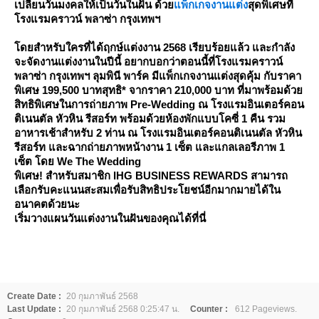
เปลี่ยนวันมงคลให้เป็นวันในฝัน ด้ว
พ็กเกจงานแต่ง
สุดพิเศษที่
รงแรมคราวน์ พลาซ่า กรุงเทพฯ
ดยสำหรับใครที่ได้ฤกษ์แต่งงาน 2568 เรียบร้อยแล้ว และกำลัง
จะจัดงานแต่งงานในปีนี้ อยากบอกว่าตอนนี้ที่โรงแรมคราวน์
พลาซ่า กรุงเทพฯ ลุมพินี พาร์ค มีแพ็กเกจงานแต่งสุดคุ้ม กับราคา
พิเศษ 199,500 บาทสุทธิ* จากราคา 210,000 บาท ที่มาพร้อมด้ว
สิทธิพิเศษในการถ่ายภาพ Pre-Wedding ณ โรงแรมอินเตอร์คอน
ติเนนตัล หัวหิน รีสอร์ท พร้อมด้วยห้องพักแบบโคซี่ 1 คืน รวม
อาหารเช้าสำหรับ 2 ท่าน ณ โรงแรมอินเตอร์คอนติเนนตัล หัวหิน
รีสอร์ท และฉากถ่ายภาพหน้างาน 1 เซ็ต และแกลเลอรีภาพ 1
เซ็ต โดย We The Wedding
พิเศษ! สำหรับสมาชิก IHG BUSINESS REWARDS สามารถ
เลือกรับคะแนนสะสมเพื่อรับสิทธิประโยชน์อีกมากมายได้ใน
อนาคตด้วยนะ
เริ่มวางแผนวันแต่งงานในฝันของคุณได้ที่นี่
Create Date :
20 กุมภาพันธ์ 2568
Last Update :
20 กุมภาพันธ์ 2568 0:25:47 น.
Counter :
612 Pageviews.