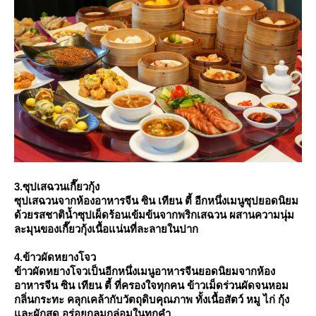
3.ซุปเสฉวนเกี๊ยวกุ้ง
ซุปเสฉวนจากห้องอาหารจีน ซิน เทียน ตี้ อีกหนึ่งเมนูซุปยอดนิยม
ด้วยรสชาติน้ำซุปเผ็ดร้อนเข้มข้นจากพริกเสฉวน ผสานความนุ่ม
ละมุนของเกี๊ยวกุ้งเนื้อแน่นที่ละลายในปาก
4.ข้าวผัดหยางโจว
ข้าวผัดหยางโจวเป็นอีกหนึ่งเมนูอาหารจีนยอดนิยมจากห้อง
อาหารจีน ซิน เทียน ตี้ ที่ครองใจทุกคน ข้าวเม็ดร่วนผัดจนหอม
กลิ่นกระทะ คลุกเคล้ากับวัตถุดิบคุณภาพ ทั้งเนื้อสัตว์ หมู ไก่ กุ้ง
ละผักสด อร่อยกลมกล่อมในทุกคำ