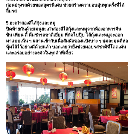
ก่อนปรุงรสด้วยซอสสูตรพิเศษ ช่วยสร้างความอบอุ่นทุกครั้งที่ได้
ลิ้มรส
5.ฮะเก๋าสองสีไส้กุ้งและหมู
ปิดท้ายกันด้วยเมนูฮะเก๋าสองสีไส้กุ้งและหมูจากห้องอาหารจีน
ซิน เทียน ตี้ ติ่มซำรสชาติเยี่ยม ที่กัดไปปุ๊บ ไส้กุ้งและหมูจะออก
มาแบบเน้น ๆ ผสานเข้ากับเนื้อสัมผัสของแป้งบาง ๆ นุ่มละมุนที่ห่อ
หุ้มไส้ไว้อย่างดีด้วยแล้ว บอกเลยว่ายิ่งช่วยมอบรสชาติที่โดดเด่น
ละอร่อยอย่างลงตัวในทุกคำที่เคี้ยว