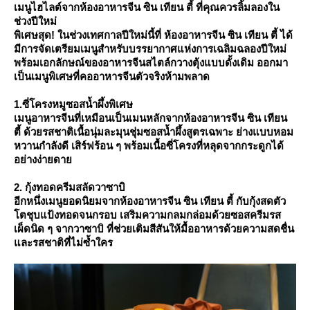
เมนูไฮไลต์จากห้องอาหารจีน ซิน เทียน ตี้ ที่คุณควรลิ้มลองใน
ช่วงปีใหม่
พิเศษสุด! ในช่วงเทศกาลปีใหม่นี้ที่ ห้องอาหารจีน ซิน เทียน ตี้ ได้
มีการจัดเตรียมเมนูสำหรับบรรยากาศแห่งการเฉลิมฉลองปีใหม่
พร้อมเอกลักษณ์ของอาหารจีนสไตล์กวางตุ้งแบบดั้งเดิม ออกมา
เป็นเมนูพิเศษที่คออาหารจีนตัวจริงห้ามพลาด
1.ซี่โครงหมูซอสน้ำผึ้งพิเศษ
เมนูอาหารจีนที่เหมือนเป็นเมนหลักจากห้องอาหารจีน ซิน เทียน
ตี้ ด้วยรสชาติเนื้อนุ่มละมุนชุ่มซอสน้ำผึ้งสูตรเฉพาะ ย่างแบบหอม
หวานกำลังดี เสิร์ฟร้อน ๆ พร้อมเนื้อซี่โครงที่หลุดจากกระดูกได้
อย่างง่ายดา
2. กุ้งทอดครีมสลัดวาซาบิ
อีกหนึ่งเมนูยอดนิยมจากห้องอาหารจีน ซิน เทียน ตี้ กับกุ้งสดตัว
ตชุบแป้งทอดจนกรอบ เสริมความกลมกล่อมด้วยซอสครีมรส
เผ็ดนิด ๆ จากวาซาบิ ที่ช่วยเติมสีสันให้มื้ออาหารด้วยความสดชื่น
ละรสชาติที่ไม่ซ้ำใคร