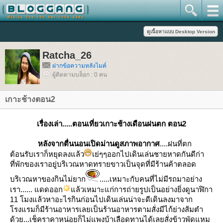
Ratcha_26
ฝากข้อความหลังไมค์
ผู้ติดตามบล็อก : 0 คน
เกาะช้างตอน2
เรื่องเล่า.....ตอนเที่ยวเกาะช้างเดือนฝนตก ตอน2
หลังจากตื่นนอนเปิดม่านดูสภาพอากาศ
....ฝนที่ตก
ต้อนรับเราก็หยุดลงแล้ว
เย่ๆๆออกไปเดินเล่นชายหาดกันดีก่า
ที่พักของเราอยู่บริเวณหาดทรายขาวเป็นจุดที่มีร้านค้าตลอด
บริเวณหาของกินไม่ยาก
.....เหมาะกับคนที่ไม่มีรถมาอย่าง
เรา...... แดดออก
ล้วเหมาะแก่การถ่ายรูปเป็นอย่างยิ่งดูนาฬิกา
11 โมงแล้วหาอะไรกินก่อนไปเดินเล่นน่าจะดีเดินลงมาจาก
รงแรมก็มีร้านอาหารเลยเป็นร้านอาหารตามสั่งมีไก้ย่างส้มตำ
ด้วย...เช็คราคาหน่อยก็ไม่แพงบ้าเลือดทานได้เลยสั่งข้าวพัดแหม