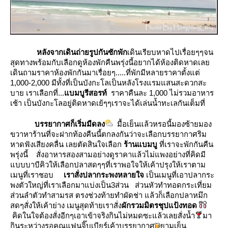
หลังจากเดินถ่ายรูปกันซักพัก
เดินเรียบหาดไปเรื่อยๆๆจน
สุดทางพร้อมกับเลือกดูห้องพักคืนพรุ่งนี้อยากได้ห้องติดหาดเล
เดินถามราคาห้องพักกันมาเรื่อยๆ.....ที่พักมีหลายราคาตั้งแต่
1,000-2,000 มีทั้งที่เป็นบังกะโลเป็นหลังโรงแรมแสนสะดวกสะ
บาย เราเลือกที่...
บมบูรีสอรท์
ราคาคืนละ 1,000 ไม่รวมอาหาร
เช้า เป็นบังกะโลอยู่ติดหาดเย้ๆๆเราจะได้เล่นน้ำทะเลกันเต็มที่
บรรยากาศก็เริ่มมืดลง
มื้อเย็นแล้วหรอนี้มองซ้ายมอง
ขวาหาร้านที่จะฝากท้องคืนนี้ตกลงกันว่าจะเลือกบรรยากาศริม
หาดฟังเสียงคลื่น เลยตัดสินใจเลือก
ร้านแบมบู
ที่เราจะพักกันคืน
พรุ่งนี้ สั่งอาหารสองสามอย่างดูราคาแล้วไม่แพงอย่างที่คิดมี
บบบาบีคิวให้เลือกปลาสดๆๆที่เราพอใจให้เค้าปรุงให้เราตาม
เมนูที่เราชอบ
เราสั่งปลากระพงหลายใจ
เป็นเมนูที่เอาปลากระ
พงตัวใหญ่ที่เราเลือกมาแบ่งเป็น3ส่วน ส่วนหัวทำทอดกระเที่ยม
ส่วนลำตัวทำสามรส ตรงช่วงท้ายทำผัดช่า แล้วก็เลือกปลาหมึก
สดๆสั่งให้เค้าย่าง เมนูสุดท้ายเราสั่ง
ผักรวมมิตรชุปแป้งทอด
คิดในใจต้องสั่งอีกๆเอาเข้าจริงกินไม่หมดซะแล้วเลยสั่งน้ำ
มา
กินระหว่างรอคุณแฟนจิ๊บเบียร์เค้าบรรยากาศ
ามเย็น