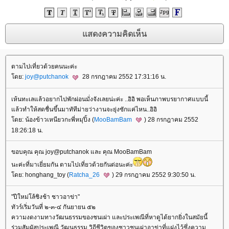
ตามไปเที่ยวด้วยคนนะค่ะ
ดย:
joy@putchanok
28 กรกฎาคม 2552 17:31:16 น.
เห้นทะเลแล้วอยากไปพักผ่อนมั่งจังเลยน่ะค่ะ ..อิอิ พอเห็นภาพบรยากาศแบบนี้
ล้วทำให้สดชื่นขึ้นมาทัทีม่ายว่างานจะยุ่งซักแค่ไหน..อิอิ
ดย: น้องข้าวเหนียวกะพี่หมุปิ้ง (
MooBamBam
) 28 กรกฎาคม 2552
18:26:18 น.
ขอบคุณ คุณ joy@putchanok และ คุณ MooBamBam
นะค่ะที่มาเยี่ยมกัน ตามไปเที่ยวด้วยกันต่อนะค่ะ
ดย: honghang_toy (
Ratcha_26
) 29 กรกฎาคม 2552 9:30:50 น.
"ปีใหม่โล้ชิงช้า ชาวอาข่า"
ทัวร์เริ่มวันที่ ๒-๓-๔ กันยายน ๕๒
ความงดงามทางวัฒนธรรมของชนเผ่า และประเพณีที่หาดูได้ยากยิ่งในสมัยนี้
ร่วมสัมผัสประเพณี วัฒนธรรม วิถีชีวิตของชาวชนเผ่าอาข่าที่แฝงไว้ซึ่งความ