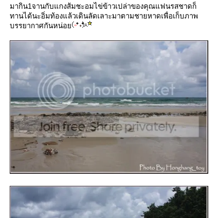
มากิน1จานกับแกงส้มชะอมไข่ข้าวเปล่าของคุณแฟนรสชาดก็
ทานได้นะอิ่มท้องแล้วเดินลัดเลาะมาตามชายหาดเพื่อเก็บภาพ
บรรยากาศกันหน่อ