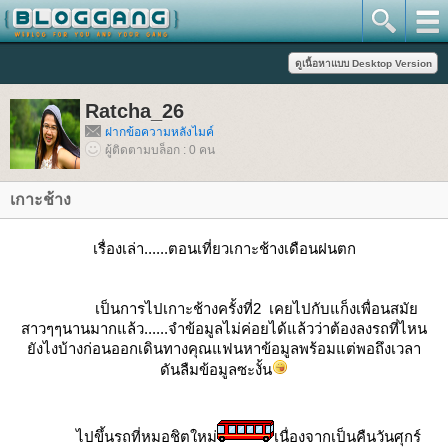
Ratcha_26
ฝากข้อความหลังไมค์
ผู้ติดตามบล็อก : 0 คน
เกาะช้าง
เรื่องเล่า......ตอนเที่ยวเกาะช้างเดือนฝนตก
เป็นการไปเกาะช้างครั้งที่2 เคยไปกับแก็งเพื่อนสมั
สาวๆๆนานมากแล้ว......จำข้อมูลไม่ค่อยได้แล้วว่าต้องลงรถที่ไหน
ังไงบ้างก่อนออกเดินทางคุณแฟนหาข้อมูลพร้อมแต่พอถึงเวลา
ดันลืมข้อมูลซะงั้น
ไปขึ้นรถที่หมอชิตใหม่
เนื่องจากเป็นคืนวันศุกร์