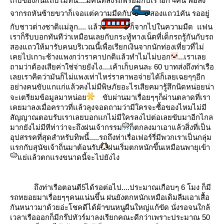
เก็บของกันแถบไม่ทัน....มีคนที่ลงรถพร้อมกับเราอีก 4คน พอลง
จากรถหันซ้ายขวาก็เจอแต่ความมืดกับ
สองแถว1คัน รออยู่
กับชาวต่างชาติแม่ลูก.... แล้ว
ก็จากไปในความมืด แฟน
เราก็รีบบอกทันทีว่าเหมือนเลยกับกระทู้ทางเน็ตที่เด็กรถรู้กันกับรถ
สองแถวให้มารับคนบริเวณนี้เพื่อเรียกเงินจากนักท่องเที่ยวที่ไม่
เคยไปเกาะช้างแพงกว่าราคาปกติแล้วทำไมไม่บอก
...เราเล
ถามว่าต้องเสียค่าใช่จ่ายยังไง....เค้าเก็บคนละ 60 บาทส่งถึงท่าเรือ
เลยเราคิดว่ามันก็ไม่แพงเท่าไหร่ราคาพอจ่ายได้ก็เลยเฉยๆๆอีก
อย่างคนขับแกแก่แล้วคงไม่มีพิษภัยอะไรเสียคมารู้สึกนิดหน่อยน่า
จะเตรียมข้อมูลมาหน่อ
ขับผ่านมาเรื่อยๆๆก็ผ่านตลาดที่เรา
เคยมาลงเมื่อคราวที่แล้วลุงจอดถามว่ามีใครจะซื้อของไหมไม่มี
สัญญาณตอบรับเราเลยบอกแกไม่มีใครลงไปต่อเลยขับมาอีกไกล
มากยังไม่มีทีท่าว่าจะถึงฝนเจ้ากรรม
ก็ตกลงมาเอาแล้วสิ่งที่เป็น
อุปสรรคที่สุดสำหรับทิพนี้.....รถถึงท่าเรื่อเฟอร์รี่มีพวกเราเป็นกลุ่ม
รกกับสุนัขเจ้าถิ่นมาต้อนรับ
ฝนเริ่มตกหนักขึ้นเหมือนพายุเข้า
่แล้วตกแรงขนาดนี้จะไปยังไง
ถึงท่าเรือตอนตี5ได้รอต่อไป....ประมาณเกือบๆ 6 โมง ก็มี
รถทยอยมาเรื่อยๆๆคนแน่นขึ้น ฝนยังตกหนักเหมือเดิมลืมเอาเสื้อ
กันหนาวมาด้วยอ่ะโชคดีได้ผ้าขนหนูผืนใหญ่แก้ขัด นั่งรอจนใกล้
เวลาเรือออกก็มีกร๊ปทัวร์มาลงเรียกคณะดีกว่าเพราะประมาณ 50