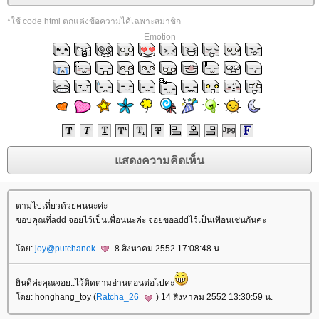
*ใช้ code html ตกแต่งข้อความได้เฉพาะสมาชิก
Emotion
ตามไปเที่ยวด้วยคนนะค่ะ
ขอบคุณที่add จอยไว้เป็นเพื่อนนะค่ะ จอยขอaddไว้เป็นเพื่อนเช่นกันค่ะ
ดย:
joy@putchanok
8 สิงหาคม 2552 17:08:48 น.
ินดีค่ะคุณจอย..ไว้ติดตามอ่านตอนต่อไปค่ะ
ดย: honghang_toy (
Ratcha_26
) 14 สิงหาคม 2552 13:30:59 น.