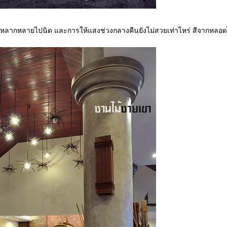
อะและหลากหลายไปนิด และการให้แสงช่วงกลางคืนยังไม่สวยเท่าไหร่ สีจากหลอ