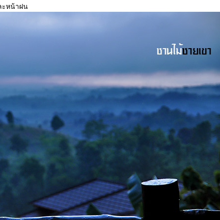
และหน้าฝน