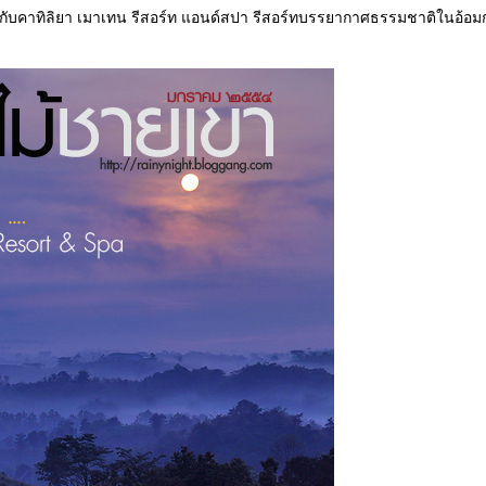
ับคาทิลิยา เมาเทน รีสอร์ท แอนด์สปา รีสอร์ทบรรยากาศธรรมชาติในอ้อม