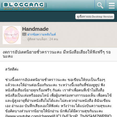
Handmade
ฝากข้อความหลังไมค์
ผู้ติดตามบล็อก : 24 คน
งดการอัปเดตนิยายชั่วคราวนะคะ มีหนังสือเสียงให้ฟังฟรีๆ รอ
นะคะ
สวัสดีค่ะ
ช่วงนี้งดการอัปเดตนิยายชั่วคราวนะคะ ขอเขียนให้จบเป็นเรื่องๆ
ล้วจะลงให้อ่านต่อเนื่องกันนะคะ ระหว่างนี้เจอกันที่่ช่องยูทูป ฟัง
หนังสือเสียงนิยายทุกเรื่องฟรีๆ กันค่ะ เราทำเพื่อคนที่เข้าไม่ถึงสื่อ
หนังสือเป็นเล่มหรือออนไลน์ เพื่อผู้บกพร่องทางการมองเห็น เพื่อคนไข้
ละผู้สูงอายุที่อ่านหนังสือไม่ได้และไม่สะดวกอ่านหนังสือ ดิฉันเขียน
เอง อ่านเอง บันทึกเสียงเองให้ฟังค่ะ หวังว่าจะได้แบ่งปันความสุขและ
ข้อคิดบางส่วนจากนิยายให้นักอ่าน นักฟังได้มีความสุขกันนะคะ
//www.youtube.com/channel/UCL0vE3cnP_TtyNSkM2WPBIQ