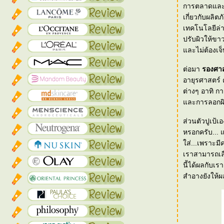
การตลาดและอง
เกี่ยวกับผลิต
เทคโนโลยีล่
ปรับผิวให้ขาว
ละไม่ต้องเจ
ต่อมา
รองศา
อายุรศาสตร์ คณะแพทยศา
ต่างๆ อาทิ ก
ส่วนตัวปูเป้
หรอกครับ... 
ส่...เพราะมีค
เราสามารถเลือ
นี้ได้ผลกับเร
สำอางยังให้ผล