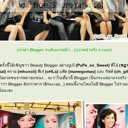
บรรดา Blogger ระดับแถวหน้า... (แถวหน้าจริง ๆ เนอะ)
การเปิดตัวในครั้งนี้ได้เชิญชาว Beauty Blogger อย่างปูเป้
(PuPe_so_Sweet)
พี่โอ๋
(ชฏ
al)
ทรา
(mhunoii)
พี่เก๋
(oHLa)
พ๊ต
(mamegomas)
ละ กิฟท์
(oh_gi
นง... จะว่าไปเดี๋ยวนี้ Blogger เป็นกระแสมาแรงจริง ๆ นะ (ในบาง
าว่า Blogger ดังกว่าดาราอีกนะเออ...) ตอนนี้งานไหนไม่มี Blogger ไปร่วมแ
ยิ่งนะฮะ