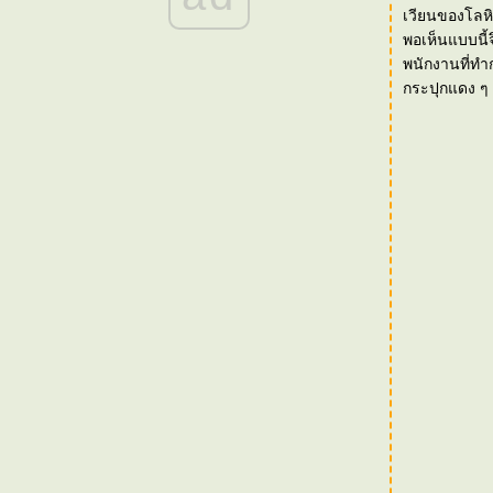
[Event] Dove Body Wash Exclusive Tea Party
เวียนของโลหิต
with PuPe_so_Sweet
พอเห็นแบบนี้
[Event] Neutrogena Clinical Fine Fairness
พนักงานที่ท
launch in Thailand
กระปุกแดง ๆ 
[Event] The Visionary Inspiration of Heritage
Beauty Regime High Tea
[Event] Clinique Press Trip in Hong Kong
[Event] Mamonde coming to Thailand
[Event] Dr.Jart+ Trip in Korea
[Event] BRAND's VETA Berry new brand
ambassador
[Event] Korea Trip with Dr.G
(Gowoonsesang)
[Event] Singapore Trip with Sulwhasoo & SK-
II
[Event] Kinerase Officially Launch in
Thailand
[Event] Jo Malone : Sugar & Spice
[Event] Bliss Thailand - Press Trip in Hong