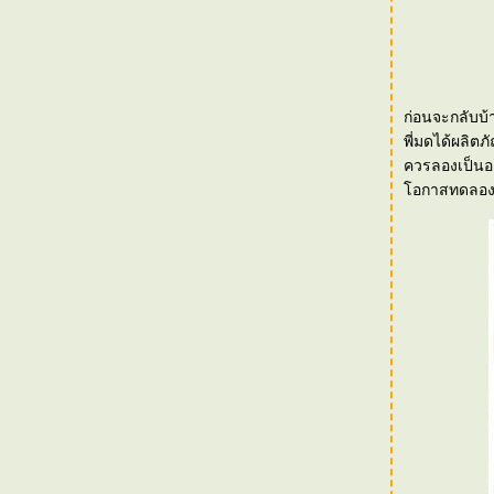
Kong
[Event] "รีวิว ผิวนุ่มกับโดฟ ครีมอาบน้ำ"
[Event] We Choose Prius "The Eco-Exclusive
Trip" กรุงเทพฯ - เกาะช้าง
ก่อนจะกลับบ้า
[Event] Panasonic Beauty - Beauty of
Empowerment
พี่มดได้ผลิตภัณฑ์ใหม่
[Event] Sulwhasoo Brand History
อกาสทดลอ
[Event] SK-II Beauty Workshop by Marie
Clair
[Event] Jo Malone : Blackberry & Bay
[Events] The New Pantene for Long Lasting
Result
[Events] Estée Lauder : Advance Night
Repair - 30 Years of Innovation
[Trip] "NOKIA N9 เม้าท์มันส์"
"Dove Journey to Nourish Your Relationship"
with Dove Nourishing Oil Care
OLAY Total Effect - Reflection of True Beauty
สุขภาพผิว 5 มิติของผิวสวยกระจ่างใสแบบ SK-