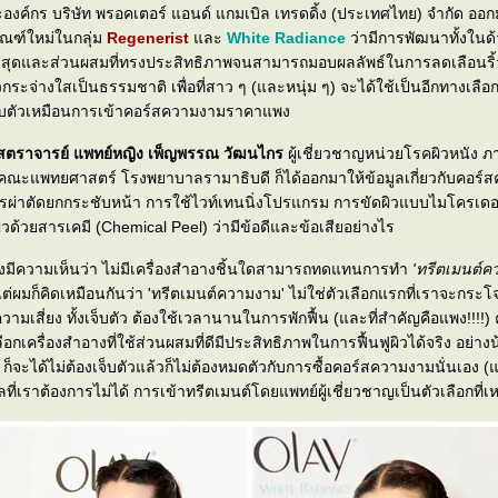
ค์กร บริษัท พรอคเตอร์ แอนด์ แกมเบิล เทรดดิ้ง (ประเทศไทย) จำกัด ออกม
ภัณฑ์ใหม่ในกลุ่ม
Regenerist
ละ
White Radiance
ว่ามีการพัฒนาทั้งในด
าสุดและส่วนผสมที่ทรงประสิทธิภาพจนสามารถมอบผลลัพธ์ในการลดเลือนริ
กระจ่างใสเป็นธรรมชาติ เพื่อที่สาว ๆ (และหนุ่ม ๆ) จะได้ใช้เป็นอีกทางเลือ
็บตัวเหมือนการเข้าคอร์สความงามราคาแพง
สตราจารย์ แพทย์หญิง เพ็ญพรรณ วัฒนไกร
ผู้เชี่ยวชาญหน่วยโรคผิวหนัง ภ
สตร์ โรงพยาบาลรามาธิบดี ก็ได้ออกมาให้ข้อมูลเกี่ยวกับคอร์สความงาม
ารผ่าตัดยกกระชับหน้า การใช้ไวท์เทนนิ่งโปรแกรม การขัดผิวแบบไมโครเดอ
ละการลอกผิวด้วยสารเคมี (Chemical Peel) ว่ามีข้อดีและข้อเสียอย่างไร
เองมีความเห็นว่า ไม่มีเครื่องสำอางชิ้นใดสามารถทดแทนการทำ
'ทรีตเมนต์ค
แต่ผมก็คิดเหมือนกันว่า 'ทรีตเมนต์ความงาม' ไม่ใช่ตัวเลือกแรกที่เราจะกระโ
วามเสี่ยง ทั้งเจ็บตัว ต้องใช้เวลานานในการพักฟื้น (และที่สำคัญคือแพง!!!!) 
กเครื่องสำอางที่ใช้ส่วนผสมที่ดีมีประสิทธิภาพในการฟื้นฟูผิวได้จริง อย่างน
า ก็จะได้ไม่ต้องเจ็บตัวแล้วก็ไม่ต้องหมดตัวกับการซื้อคอร์สความงามนั่นเอง (แต
ที่เราต้องการไม่ได้ การเข้าทรีตเมนต์โดยแพทย์ผู้เชี่ยวชาญเป็นตัวเลือกที่