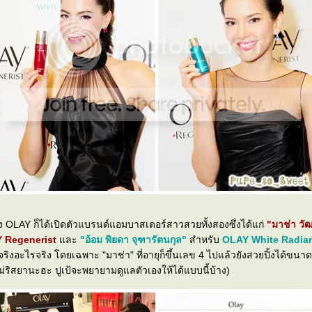
าง OLAY ก็ได้เปิดตัวแบรนด์แอมบาสเดอร์สาวสวยทั้งสองซึ่งได้แก่
"มาช่า วั
 Regenerist
ละ
"อ้อม พิยดา จุฑารัตนกุล"
สำหรับ
OLAY White Radia
ิงอะไรจริง โดยเฉพาะ "มาช่า" ที่อายุก็ขึ้นเลข 4 ไปแล้วยังสวยปิ้งได้ขนาดน
(อิจฉา... แต่ไม่ริสยานะฮะ ปูเป้จะพยายามดูแลตัวเองให้ได้แบบนี้บ้าง)