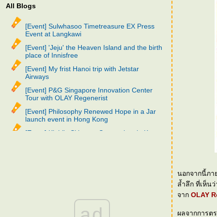
All Blogs
[Event] Sulwhasoo Timetreasure EX Press
Event at Langkawi
[Event] 'Jeju' the Heaven Island and the birth
place of Innisfree
[Event] My frist Hanoi trip with Jetstar
Airways
[Event] P&G Singapore Innovation Center
Tour with OLAY Regenerist
[Event] Philosophy Renewed Hope in a Jar
launch event in Hong Kong
[Event] Kiehl's Skincare Symposium in Korea
[Event] SK-II Skin Destiny Decoded in
Shanghai
[Event] Sulwhasoo Thailand 2nd Anniversary
นอกจากนี้ภา
trip in Korea
ล้ำลึก ท
[Event] SK-II Beauty Wonderland in
จาก
OLAY R
Singapore
ad
[Event] Nivea Sassy Day
ผลจากการตรวจ