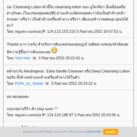
ปล. Cleansing Lotion ตัวนี้กับ cleansing lotion ของ นูโทรจีน่า นี่เหมือนหรือ
ต่างกันคะ (ในแง่ของคุณสมบัติ) อ่านแล้วงงนิดหน่อยค่ะว่ามันเป็นตัวล้างหน้า
ธรรมดา หรือว่า เป็นตัวล้างเครื่องสำอาง หรือว่า เพียงแต่ล้าง makeup อ่อนๆได้
คะ?
ดย: หมูแดง แมลงปอ IP: 124.122.153.215 3 กันยายน 2552 19:37:52 น.
Thanks มาก ๆ ครับ สำหรับการสับแหลกของคุณปูเป้ รอติดตามชมทุกหัวข้อเล
มีความรู้ขึ้นกว่าเดิมเยอะเล
ดย:
Vios mini
3 กันยายน 2552 20:22:42 น.
คล้ายๆ กับ Neutrogena : Extra Gentle Cleanser หรือ Deep Cleansing Lotion
ขอรับ ทั้งล้างหน้าและล้างเครื่องสำอางได้ในตัว
ดย:
PuPe_so_Sweet
3 กันยายน 2552 20:23:22 น.
อ่อ ขอบคุณค่ะ
อบรออ่านรีวิว ตัว olay นะคะ ^^
ดย: หมูแดง แมลงปอ IP: 124.120.186.97 3 กันยายน 2552 20:43:56 น.
อยากลองใช้บ้างจังค่าาาาา
BlogGang.com ใช้คุกกี้เพื่อพัฒนาประสบการณ์การใช้งานของคุณ
อ่านเพิ่มเติมได้ที่นี่
ดย:
iMcOoLAe
3 กันยายน 2552 22:02:24 น.