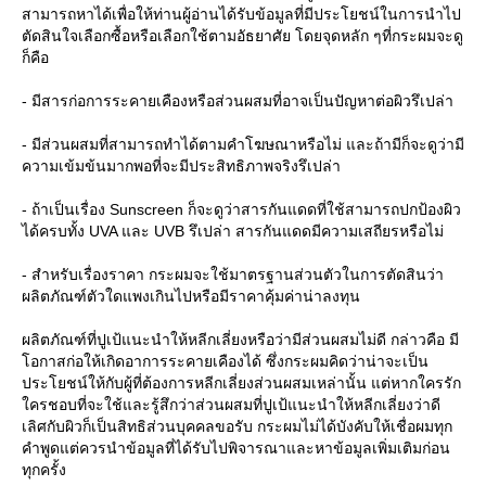
สามารถหาได้เพื่อให้ท่านผู้อ่านได้รับข้อมูลที่มีประโยชน์ในการนำไป
ตัดสินใจเลือกซื้อหรือเลือกใช้ตามอัธยาศัย โดยจุดหลัก ๆที่กระผมจะดู
ก็คือ
- มีสารก่อการระคายเคืองหรือส่วนผสมที่อาจเป็นปัญหาต่อผิวรึเปล่า
- มีส่วนผสมที่สามารถทำได้ตามคำโฆษณาหรือไม่ และถ้ามีก็จะดูว่ามี
ความเข้มข้นมากพอที่จะมีประสิทธิภาพจริงรึเปล่า
- ถ้าเป็นเรื่อง Sunscreen ก็จะดูว่าสารกันแดดที่ใช้สามารถปกป้องผิว
ได้ครบทั้ง UVA และ UVB รึเปล่า สารกันแดดมีความเสถียรหรือไม่
- สำหรับเรื่องราคา กระผมจะใช้มาตรฐานส่วนตัวในการตัดสินว่า
ผลิตภัณฑ์ตัวใดแพงเกินไปหรือมีราคาคุ้มค่าน่าลงทุน
ผลิตภัณฑ์ที่ปูเป้แนะนำให้หลีกเลี่ยงหรือว่ามีส่วนผสมไม่ดี กล่าวคือ มี
อกาสก่อให้เกิดอาการระคายเคืองได้ ซึ่งกระผมคิดว่าน่าจะเป็น
ประโยชน์ให้กับผู้ที่ต้องการหลีกเลี่ยงส่วนผสมเหล่านั้น แต่หากใครรัก
ครชอบที่จะใช้และรู้สึกว่าส่วนผสมที่ปูเป้แนะนำให้หลีกเลี่ยงว่าดี
เลิศกับผิวก็เป็นสิทธิส่วนบุคคลขอรับ กระผมไม่ได้บังคับให้เชื่อผมทุก
คำพูดแต่ควรนำข้อมูลที่ได้รับไปพิจารณาและหาข้อมูลเพิ่มเติมก่อน
ทุกครั้ง