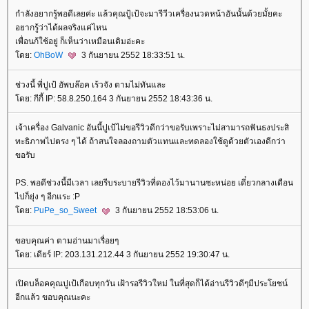
กำลังอยากรู้พอดีเลยค่ะ แล้วคุณปู้เป้จะมารีวีวเครื่องนวดหน้าอันนั้นด้วยมั้ยคะ
อยากรู้ว่าได้ผลจริงแค่ไหน
เพื่อนก้ใช้อยู่ ก็เห็นว่าเหมือนเดิมอ่ะคะ
ดย:
OhBoW
3 กันยายน 2552 18:33:51 น.
ช่วงนี้ พี่ปูเป้ อัพบล๊อค เร้วจัง ตามไม่ทันและ
ดย: กีกี้ IP: 58.8.250.164 3 กันยายน 2552 18:43:36 น.
เจ้าเครื่อง Galvanic อันนี้ปูเป้ไม่ขอรีวิวดีกว่าขอรับเพราะไม่สามารถฟันธงประสิ
ทะธิภาพไปตรง ๆ ได้ ถ้าสนใจลองถามตัวแทนและทดลองใช้ดูด้วยตัวเองดีกว่า
ขอรับ
PS. พอดีช่วงนี้มีเวลา เลยรีบระบายรีวิวที่ดองไว้มานานซะหน่อย เดี๋ยวกลางเดือน
ไปก็ยุ่ง ๆ อีกแระ :P
ดย:
PuPe_so_Sweet
3 กันยายน 2552 18:53:06 น.
ขอบคุณค่า ตามอ่านมาเรื่อยๆ
ดย: เดียร์ IP: 203.131.212.44 3 กันยายน 2552 19:30:47 น.
เปิดบล็อคคุณปูเป้เกือบทุกวัน เฝ้ารอรีวิวใหม่ ในที่สุดก็ได้อ่านรีวิวดีๆมีประโยชน์
อีกแล้ว ขอบคุณนะคะ