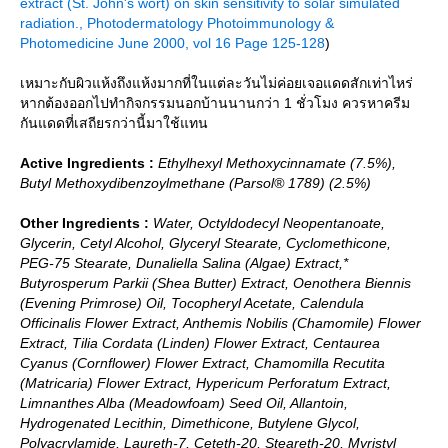
extract (St. John's wort) on skin sensitivity to solar simulated
radiation., Photodermatology Photoimmunology &
Photomedicine June 2000, vol 16 Page 125-128
)
เหมาะกับผิวแห้งถึงแห้งมากที่ในแต่ละวันไม่ค่อยเจอแดดสักเท่าไหร่
หากต้องออกไปทำกิจกรรมนอกบ้านนานกว่า 1 ชั่วโมง ควรหาครีม
กันแดดที่เสถียรกว่านี้มาใช้แทน
Active Ingredients :
Ethylhexyl Methoxycinnamate (7.5%),
Butyl Methoxydibenzoylmethane (Parsol® 1789) (2.5%)
Other Ingredients :
Water, Octyldodecyl Neopentanoate,
Glycerin, Cetyl Alcohol, Glyceryl Stearate, Cyclomethicone,
PEG-75 Stearate, Dunaliella Salina (Algae) Extract,*
Butyrosperum Parkii (Shea Butter) Extract, Oenothera Biennis
(Evening Primrose) Oil, Tocopheryl Acetate, Calendula
Officinalis Flower Extract, Anthemis Nobilis (Chamomile) Flower
Extract, Tilia Cordata (Linden) Flower Extract, Centaurea
Cyanus (Cornflower) Flower Extract, Chamomilla Recutita
(Matricaria) Flower Extract, Hypericum Perforatum Extract,
Limnanthes Alba (Meadowfoam) Seed Oil, Allantoin,
Hydrogenated Lecithin, Dimethicone, Butylene Glycol,
Polyacrylamide, Laureth-7, Ceteth-20, Steareth-20, Myristyl