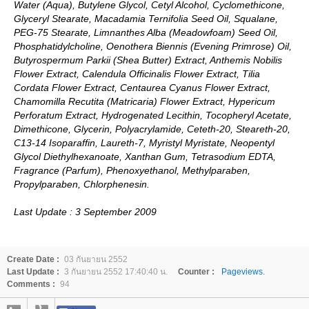
Water (Aqua), Butylene Glycol, Cetyl Alcohol, Cyclomethicone,
Glyceryl Stearate, Macadamia Ternifolia Seed Oil, Squalane,
PEG-75 Stearate, Limnanthes Alba (Meadowfoam) Seed Oil,
Phosphatidylcholine, Oenothera Biennis (Evening Primrose) Oil,
Butyrospermum Parkii (Shea Butter) Extract, Anthemis Nobilis
Flower Extract, Calendula Officinalis Flower Extract, Tilia
Cordata Flower Extract, Centaurea Cyanus Flower Extract,
Chamomilla Recutita (Matricaria) Flower Extract, Hypericum
Perforatum Extract, Hydrogenated Lecithin, Tocopheryl Acetate,
Dimethicone, Glycerin, Polyacrylamide, Ceteth-20, Steareth-20,
C13-14 Isoparaffin, Laureth-7, Myristyl Myristate, Neopentyl
Glycol Diethylhexanoate, Xanthan Gum, Tetrasodium EDTA,
Fragrance (Parfum), Phenoxyethanol, Methylparaben,
Propylparaben, Chlorphenesin.
Last Update : 3 September 2009
Create Date :
03 กันยายน 2552
Last Update :
3 กันยายน 2552 17:40:40 น.
Counter :
Pageviews.
Comments :
94