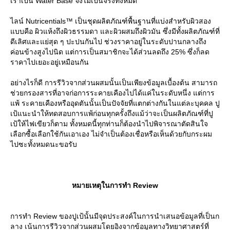
เราเป็น Water Base จึงไม่เป็นจริงทั้งหมด
ไลน์ Nutricentials™ เป็นชุดผลิตภัณฑ์พื้นฐานที่แบ่งสำหรับผิวสอง
บบคือ ผิวแห้งถึงผิวธรรมดา และผิวผสมถึงผิวมัน ซึ่งมีทั้งผลิตภัณฑ์ที่
ดีเลิศและแย่สุด ๆ ปะปนกันไป ช่วงราคาอยู่ในระดับปานกลางถึง
ค่อนข้างสูงไปนิด แต่การเป็นสมาชิกจะได้ส่วนลดถึง 25% ซึ่งก็ลด
ราคาไปเยอะอยู่เหมือนกัน
อย่างไรก็ดี การรีวิวจากส่วนผสมนั้นเป็นเพียงข้อมูลเบื้องต้น สามารถ
ช่วยกรองสารที่อาจก่อการระคายเคืองไปได้แค่ในระดับหนึ่ง แต่การ
พ้ ระคายเคืองหรืออุดตันนั้นเป็นปัจจัยที่แตกต่างกันในแต่ละบุคคล ปู
เป้แนะนำให้ทดสอบการแพ้ก่อนทุกครั้งถึงแม้ว่าจะเป็นผลิตภัณฑ์ที่ปู
เป้ให้ไฟเขียวก็ตาม ทั้งหมดนี้ทุกท่านก็ต้องนำไปพิจารณาตัดสินใจ
เลือกซื้อเลือกใช้กันเอาเอง ไม่จำเป็นต้องเชื่อหรือเห็นด้วยกับกระผม
ไปซะทั้งหมดนะขอรับ
หมายเหตุในการทำ Review
การทำ Review ของปูเป้นั้นมีจุดประสงค์ในการนำเสนอข้อมูลที่เป็นก
ลาง เน้นการรีวิวจากส่วนผสมโดยอิงจากข้อมูลทางวิทยาศาสตร์ที่