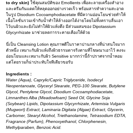
to dry skin)
ช้คุณสมบัติของ Emollients เพื่อละลายเครื่องสำอาง
ละครีมกันแดดให้หลุดออกอย่างรวดเร็ว พร้อมสารทำความสะอาด
นรูป Disodium Cocoamphodiacetate ที่มีความอ่อนโยนช่วยทำให้
เนื้อโลชั่นรวมเข้ากับน้ำทำให้ล้างออกได้ง่ายโดยไม่ทิ้งคราบลื่นเอา
ไว้บนผิวและยังไม่ทำให้ผิวแห้งตึง มีส่วนผสมของ Dipotassium
Glycyrrhizate มาช่วยลดการระคายเคืองให้ด้ว
นี่เป็น Cleansing Lotion คุณภาพดีในราคาปานกลางที่น่าสนใจมาก
ตัวหนึ่ง เหมาะกับผิวแห้งถึงผิวธรรมดาจริงตามที่โฆษณาเอาไว้ คงจะ
อ่อนโยนและเหมาะกับผิว Sensitive มากกว่านี้ถ้าปราศจากน้ำหอม
ต่โดยรวมก็น่าประทับใจทีเดียวขอรับ
Ingredients :
Water (Aqua), Caprylic/Capric Triglyceride, Isodecyl
Neopentanoate, Glyceryl Stearate, PEG-100 Stearate, Butylene
Glycol, Pentylene Glycol, Disodium Cocoamphodiacetate,
Limnanthes Alba (Meadowfoam) Seed Oil, Glycine Soja
(Soybean) Lipids, Dipotassium Glycyrrhizate, Artemisia Vulgaris
(Mugwort) Extract, Laminaria Digitata (Algae) Extract, Glycerin,
Carbomer, Stearyl Alcohol, Triethanolamine, Tetrasodium EDTA,
Fragrance (Parfum), Phenoxyethanol, Chlorphenesin,
Methylparaben, Benzoic Acid.