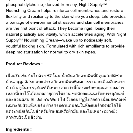
phosphatidylcholine, derived from soy, Night Supply™
Nourishing Cream helps reinforce cell membranes and restore
flexibility and resiliency to the skin while you sleep. Life provides
a barrage of environmental stressors and skin cell membranes
are the first point of attack. They become rigid, losing their
natural plasticity and vitality, which accelerates aging. With Night
Supply™ Nourishing Cream—wake up to noticeably soft,
youthful looking skin. Formulated with rich emollients to provide
deep moisturization for normal to dry skin types.
Product Reviews :
เนื้อครีมเข้มข้นไปด้วย ซิลิโคน น้ำมันสกัดจากพืชที่มีคุณสมบัติช่ว
ต้านอนุมูลอิสระ แบะสารสกัดจากพืชทที่ลดการระคายเคืองอีกหลา
ตัว ถ้าอยู่ในบรรจุภัณฑ์ที่เหมาะสมกว่านี้ก็คงจะรักษาคุณค่าของสาร
เหล่านี้เอาไว้ได้ตลอดอายุการใช้งาน ขอหักคะแนนเรื่องบรรจุภัณฑ์
ละส่วนผสม St. John’s Wort ไป จึงอดมงกุฎไปอีกตัว เนื้อผลิคภัณฑ์
เหมาะกับผิวแห้งขอรับ ผิวธรรมดาแต่นอนในห้องแอร์ก็ยังพอใช้ได้
ต่จะหนักเกินไปสำหรับผิวผสมหรือผิวมัน และไม่เหมาะอย่างยิ่ง
สำหรับผิวเป็นสิวง่า
Ingredients :