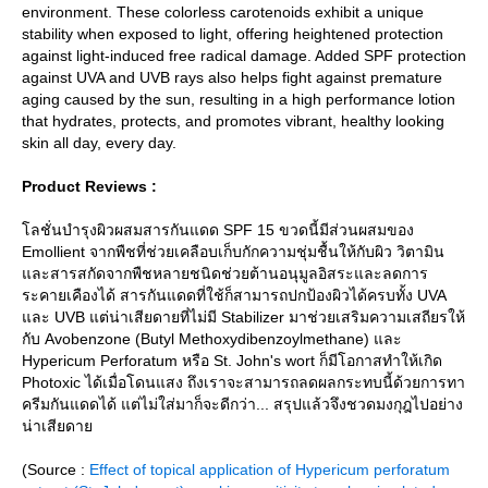
environment. These colorless carotenoids exhibit a unique
stability when exposed to light, offering heightened protection
against light-induced free radical damage. Added SPF protection
against UVA and UVB rays also helps fight against premature
aging caused by the sun, resulting in a high performance lotion
that hydrates, protects, and promotes vibrant, healthy looking
skin all day, every day.
Product Reviews :
ลชั่นบำรุงผิวผสมสารกันแดด SPF 15 ขวดนี้มีส่วนผสมของ
Emollient จากพืชที่ช่วยเคลือบเก็บกักความชุ่มชื้นให้กับผิว วิตามิน
ละสารสกัดจากพืชหลายชนิดช่วยต้านอนุมูลอิสระและลดการ
ระคายเคืองได้ สารกันแดดที่ใช้ก็สามารถปกป้องผิวได้ครบทั้ง UVA
ละ UVB แต่น่าเสียดายที่ไม่มี Stabilizer มาช่วยเสริมความเสถียรให้
กับ Avobenzone (Butyl Methoxydibenzoylmethane) และ
Hypericum Perforatum หรือ St. John's wort ก็มีโอกาสทำให้เกิด
Photoxic ได้เมื่อโดนแสง ถึงเราจะสามารถลดผลกระทบนี้ด้วยการทา
ครีมกันแดดได้ แต่ไม่ใส่มาก็จะดีกว่า... สรุปแล้วจึงชวดมงกุฎไปอย่าง
น่าเสียดา
(Source :
Effect of topical application of Hypericum perforatum