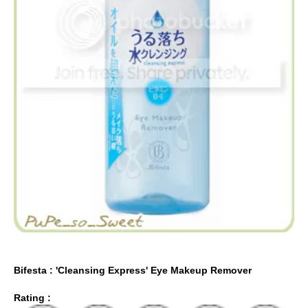
Bifesta : 'Cleansing Express' Eye Makeup Remover
Rating :