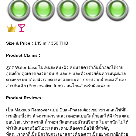
Size & Price :
145 ml / 350 THB
Product Claims :
สูตร Water-base ไม่เหนอะหนะผิว ลบมาสคาร่ากันน้ำออกได้ง่า
อุดมด้วยคุณค่าของวิตามิน B และ E และที่จะช่วยคืนความนุ่มนวล
ตามธรรมชาติต่อผิวรอบดวงตาและขนตา ปราศจากน้ำหอม สี และ
สารกันเสีย (Preservative free) อ่อนโยนสำหรับผิวแพ้ง่า
Product Reviews :
เป็น Makeup Remover แบบ Dual-Phase ต้องเขย่าขวดก่อนใช้ที่ดี
มากอีกหนึ่งตัว ล้างมาสคาร่าและเมคอัพแบบกันน้ำออกได้ดี ส่วนผสม
อ่อนโยน ปราศจากสี น้ำหอม มีแอลกฮอล์ในปริมาณไม่มากนัก ไม่ได้
ทำให้แสบตาหรือมีไอระเหยระคายเคืองตาเมื่อใช้ ที่สำคัญ
ที่สุด...ราคาก็เป็นมิตรกับกระเป๋าสตางค์ของเราเป็นอย่างมากอีกด้ว