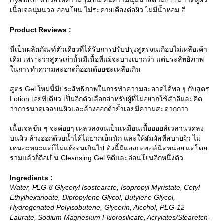
เนื้อเจลนุ่มนวล อ่อนโยน ไม่ระคายเคืองต่อผิว ไม่มีน้ำหอม สี
Product Reviews :
นี่เป็นผลิตภัณฑ์ตัวเดียวที่ได้รับการปรับปรุงสูตรจนเกือบไม่เหลือเค้า
เดิม เพราะว่าสูตรเก่านั้นมีเนื้อที่แม้จะบางเบากว่า แต่ประสิทธิภาพ
นการทำความสะอาดก็อ่อนด้อยซะเหลือเกิน
สูตร Gel ใหม่นี้มีประสิทธิภาพในการทำความสะอาดได้พอ ๆ กับสูตร
Lotion เลยทีเดียว เป็นอีกตัวเลือกสำหรับผู้ที่ไม่อยากใช้สำลีและคิด
ว่าการนวดเจลบนผิวและล้างออกด้วย้ำเลยมีความสะดวกกว่า
เนื้อเจลข้น ๆ จะค่อยๆ เหลวลงจนเป็นเหมือนเนื้อออยล์เวลานวดลง
บนผิว ล้างออกด้วยน้ำได้ไม่ยากเย็นนัก และให้สัมผัสที่สบายผิว ไม่
เหนอะหนะแต่ก็ไม่แห้งจนเกินไป ตัวนี้มีแอลกอฮอล์นิดหน่อย แต่โด
รวมแล้วก็ถือเป็น Cleansing Gel ที่ดีและอ่อนโยนอีกหนึ่งตัว
Ingredients :
Water, PEG-8 Glyceryl Isostearate, Isopropyl Myristate, Cetyl
Ethylhexanoate, Dipropylene Glycol, Butylene Glycol,
Hydrogenated Polyisobutene, Glycerin, Alcohol, PEG-12
Laurate, Sodium Magnesium Fluorosilicate, Acrylates/Stearetch-