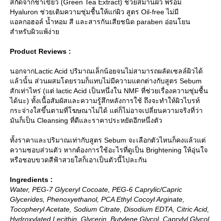
สกัดจากชาเขียว (Green Tea Extract) ช่วยสมานผิว พร้อม
Hyaluron ช่วยเติมความชุ่มชื้นให้แก่ผิว สูตร Oil-free ไม่มี
อลกอฮอล์ น้ำหอม สี และสารกันเสียชนิด paraben อ่อนโยน
สำหรับผิวแพ้ง่า
Product Reviews :
นอกจากLactic Acid ปริมาณเล็กน้อยจนไม่สามารถผลัดเซลล์ผิวได้
ล้วนั้น ส่วนผสมโดยรวมก็แทบไม่มีความแตกต่างกับสูตร Sebum
สักเท่าไหร่ (แต่ lactic Acid เป็นหนึ่งใน NMF ที่ช่วยเรื่องความชุ่มชื้น
ได้นะ) ทั้งเนื้อสัมผัสและความรู้สึกหลังการใช้ ถึงจะทำให้ผิวไบรท์
กระจ่างใสขึ้นตามที่โฆษณาไม่ได้ แต่ก็ไม่อาจเปลี่ยนความจริงที่ว่า
มันก็เป็น Cleansing ที่ดีและราคาประหยัดอีกหนึ่งตัว
ทั้งราคาและปริมาณเท่ากับสูตร Sebum จะเลือกตัวไหนก็คงแล้วแต่
ความชอบส่วนตัว หากต้องการใช้อะไรที่ดูเป็น Brightening ให้อุ่นใจ
หรือชอบขวดสีฟ้าสวยใสก็เอาเป็นตัวนี้ไปละกัน
Ingredients :
Water, PEG-7 Glyceryl Cocoate, PEG-6 Caprylic/Capric
Glycerides, Phenoxyethanol, PCA Ethyl Cocoyl Arginate,
Tocopheryl Acetate, Sodium Citrate, Disodium EDTA, Citric Acid,
Hydroxylated Lecithin, Glycerin, Butylene Glycol, Caprylyl Glycol,