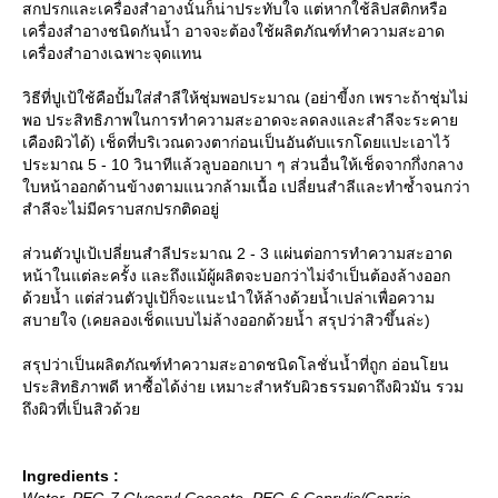
สกปรกและเครื่องสำอางนั้นก็น่าประทับใจ แต่หากใช้ลิปสติกหรือ
เครื่องสำอางชนิดกันน้ำ อาจจะต้องใช้ผลิตภัณฑ์ทำความสะอาด
เครื่องสำอางเฉพาะจุดแทน
วิธีที่ปูเป้ใช้คือปั้มใส่สำลีให้ชุ่มพอประมาณ (อย่าขี้งก เพราะถ้าชุ่มไม่
พอ ประสิทธิภาพในการทำความสะอาดจะลดลงและสำลีจะระคา
เคืองผิวได้) เช็ดที่บริเวณดวงตาก่อนเป็นอันดับแรกโดยแปะเอาไว้
ประมาณ 5 - 10 วินาทีแล้วลูบออกเบา ๆ ส่วนอื่นให้เช็ดจากกึ่งกลาง
บหน้าออกด้านข้างตามแนวกล้ามเนื้อ เปลี่ยนสำลีและทำซ้ำจนกว่า
สำลีจะไม่มีคราบสกปรกติดอยู่
ส่วนตัวปูเป้เปลี่ยนสำลีประมาณ 2 - 3 แผ่นต่อการทำความสะอาด
หน้าในแต่ละครั้ง และถึงแม้ผู้ผลิตจะบอกว่าไม่จำเป็นต้องล้างออก
ด้วยน้ำ แต่ส่วนตัวปูเป้ก็จะแนะนำให้ล้างด้วยน้ำเปล่าเพื่อความ
สบายใจ (เคยลองเช็ดแบบไม่ล้างออกด้วยน้ำ สรุปว่าสิวขึ้นล่ะ)
สรุปว่าเป็นผลิตภัณฑ์ทำความสะอาดชนิดโลชั่นน้ำที่ถูก อ่อนโยน
ประสิทธิภาพดี หาซื้อได้ง่าย เหมาะสำหรับผิวธรรมดาถึงผิวมัน รวม
ถึงผิวที่เป็นสิวด้ว
Ingredients :
Water, PEG-7 Glyceryl Cocoate, PEG-6 Caprylic/Capric