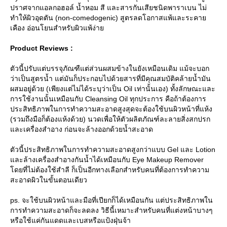
ปราศจากแอลกอฮอล์ น้ำหอม สี และสารกันเสียชนิดพาราเบน ไม่
ทำให้ผิวอุดตัน (non-comedogenic) สูตรลดโอกาสแพ้และระคา
เคือง อ่อนโยนสำหรับผิวแพ้ง่า
Product Reviews :
ตัวนี้ปรับแต่บรรจุภัณฑืแต่ส่วนผสมข้างในยังเหมือนเดิม แม้จะบอก
ว่าเป็นสูตรน้ำ แต่มันก็ประกอบไปด้วยสารที่มีคุณสมบัติคล้ายน้ำมัน
ผสมอยู่ด้วย (เพียงแต่ไม่ได้ระบุว่าเป็น Oil เท่านั้นเอง) ทั้งลักษณะและ
การใช้งานนั้นเหมือนกับ Cleansing Oil ทุกประการ คือถ้าต้องการ
ประสิทธิภาพในการทำความสะอาดสูงสุดจะต้องใช้บนผิวหน้าที่แห้ง
(รวมถึงมือก็ต้องแห้งด้วย) นวดเพื่อให้ตัวผลิตภัณฑ์ละลายสิ่งสกปรก
ละเครื่องสำอาง ก่อนจะล้างออกด้วยน้ำสะอาด
ตัวนี้ประสิทธิภาพในการทำความสะอาดสูงกว่าแบบ Gel และ Lotion
ละล้างเครื่องสำอางกันน้ำได้เหมือนกับ Eye Makeup Remover
ดยที่ไม่ต้องใช้สำลี ก็เป็นอีกทางเลือกสำหรับคนที่ต้องการทำความ
สะอาดผิวในขั้นตอนเดียว
ps. จะใช้บนผิวหน้าและมือที่เปียกก็ได้เหมือนกัน แต่ประสิทธิภาพใน
การทำความสะอาดก็จะลดลง วิธีนี้เหมาะสำหรับคนที่แต่งหน้าบางๆ
หรือใช้แค่กันแดดและเบสหรือแป้งฝุ่นจ้า