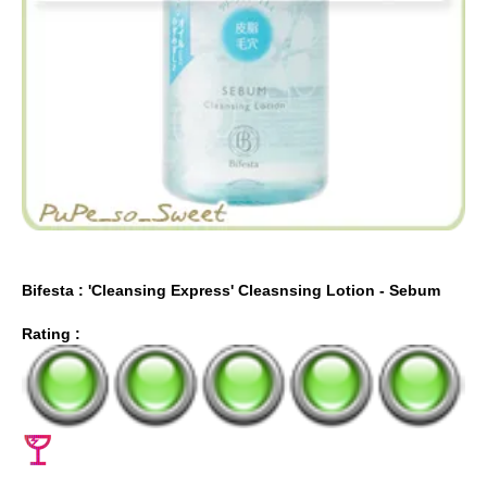
Bifesta : 'Cleansing Express' Cleasnsing Lotion - Sebum
Rating :