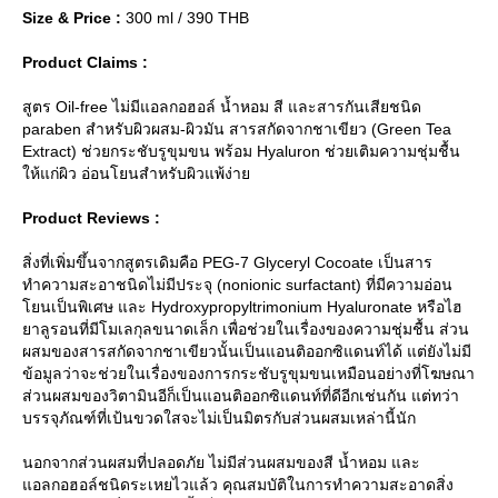
Size & Price :
300 ml / 390 THB
Product Claims :
สูตร Oil-free ไม่มีแอลกอฮอล์ น้ำหอม สี และสารกันเสียชนิด
paraben สำหรับผิวผสม-ผิวมัน สารสกัดจากชาเขียว (Green Tea
Extract) ช่วยกระชับรูขุมขน พร้อม Hyaluron ช่วยเติมความชุ่มชื้น
ห้แก่ผิว อ่อนโยนสำหรับผิวแพ้ง่า
Product Reviews :
สิ่งที่เพิ่มขึ้นจากสูตรเดิมคือ PEG-7 Glyceryl Cocoate เป็นสาร
ทำความสะอาชนิดไม่มีประจุ (nonionic surfactant) ที่มีความอ่อน
นเป็นพิเศษ และ Hydroxypropyltrimonium Hyaluronate หรือไฮ
าลูรอนที่มีโมเลกุลขนาดเล็ก เพื่อช่วยในเรื่องของความชุ่มชื้น ส่วน
ผสมของสารสกัดจากชาเขียวนั้นเป็นแอนติออกซิแดนท์ได้ แต่ยังไม่มี
ข้อมูลว่าจะช่วยในเรื่องของการกระชับรูขุมขนเหมือนอย่างที่โฆษณา
ส่วนผสมของวิตามินอีก็เป็นแอนติออกซิแดนท์ที่ดีอีกเช่นกัน แต่ทว่า
บรรจุภัณฑ์ที่เป้นขวดใสจะไม่เป็นมิตรกับส่วนผสมเหล่านี้นัก
นอกจากส่วนผสมที่ปลอดภัย ไม่มีส่วนผสมของสี น้ำหอม และ
อลกอฮอล์ชนิดระเหยไวแล้ว คุณสมบัติในการทำความสะอาดสิ่ง