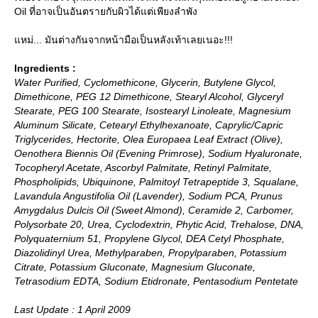
Oil ที่อาจเป็นอันตรายกับผิวได้แต่เพียงลำพัง
หม่... มันต่างกันจากหน้ามือเป็นหลังเท้าเลยเนอะ!!!
Ingredients :
Water Purified, Cyclomethicone, Glycerin, Butylene Glycol,
Dimethicone, PEG 12 Dimethicone, Stearyl Alcohol, Glyceryl
Stearate, PEG 100 Stearate, Isostearyl Linoleate, Magnesium
Aluminum Silicate, Cetearyl Ethylhexanoate, Caprylic/Capric
Triglycerides, Hectorite, Olea Europaea Leaf Extract (Olive),
Oenothera Biennis Oil (Evening Primrose), Sodium Hyaluronate,
Tocopheryl Acetate, Ascorbyl Palmitate, Retinyl Palmitate,
Phospholipids, Ubiquinone, Palmitoyl Tetrapeptide 3, Squalane,
Lavandula Angustifolia Oil (Lavender), Sodium PCA, Prunus
Amygdalus Dulcis Oil (Sweet Almond), Ceramide 2, Carbomer,
Polysorbate 20, Urea, Cyclodextrin, Phytic Acid, Trehalose, DNA,
Polyquaternium 51, Propylene Glycol, DEA Cetyl Phosphate,
Diazolidinyl Urea, Methylparaben, Propylparaben, Potassium
Citrate, Potassium Gluconate, Magnesium Gluconate,
Tetrasodium EDTA, Sodium Etidronate, Pentasodium Pentetate
Last Update : 1 April 2009