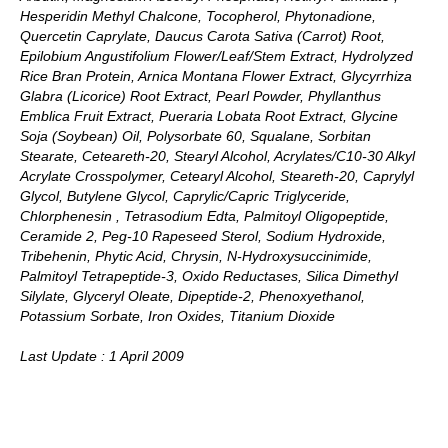
Hesperidin Methyl Chalcone, Tocopherol, Phytonadione,
Quercetin Caprylate, Daucus Carota Sativa (Carrot) Root,
Epilobium Angustifolium Flower/Leaf/Stem Extract, Hydrolyzed
Rice Bran Protein, Arnica Montana Flower Extract, Glycyrrhiza
Glabra (Licorice) Root Extract, Pearl Powder, Phyllanthus
Emblica Fruit Extract, Pueraria Lobata Root Extract, Glycine
Soja (Soybean) Oil, Polysorbate 60, Squalane, Sorbitan
Stearate, Ceteareth-20, Stearyl Alcohol, Acrylates/C10-30 Alkyl
Acrylate Crosspolymer, Cetearyl Alcohol, Steareth-20, Caprylyl
Glycol, Butylene Glycol, Caprylic/Capric Triglyceride,
Chlorphenesin , Tetrasodium Edta, Palmitoyl Oligopeptide,
Ceramide 2, Peg-10 Rapeseed Sterol, Sodium Hydroxide,
Tribehenin, Phytic Acid, Chrysin, N-Hydroxysuccinimide,
Palmitoyl Tetrapeptide-3, Oxido Reductases, Silica Dimethyl
Silylate, Glyceryl Oleate, Dipeptide-2, Phenoxyethanol,
Potassium Sorbate, Iron Oxides, Titanium Dioxide
Last Update : 1 April 2009