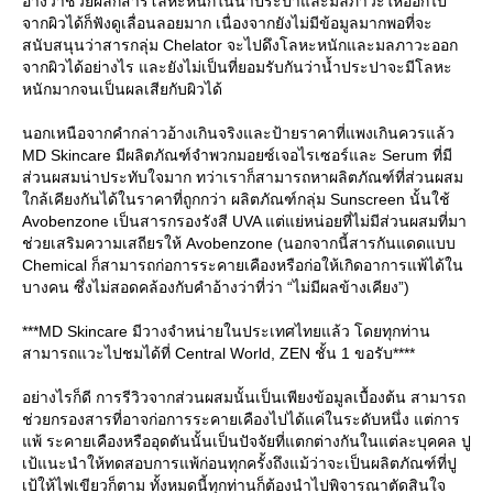
อ้างว่าช่วยผลักสารโลหะหนักในน้ำประปาและมลภาวะให้ออกไป
จากผิวได้ก็ฟังดูเลื่อนลอยมาก เนื่องจากยังไม่มีข้อมูลมากพอที่จะ
สนับสนุนว่าสารกลุ่ม Chelator จะไปดึงโลหะหนักและมลภาวะออก
จากผิวได้อย่างไร และยังไม่เป็นที่ยอมรับกันว่าน้ำประปาจะมีโลหะ
หนักมากจนเป็นผลเสียกับผิวได้
นอกเหนือจากคำกล่าวอ้างเกินจริงและป้ายราคาที่แพงเกินควรแล้ว
MD Skincare มีผลิตภัณฑ์จำพวกมอยซ์เจอไรเซอร์และ Serum ที่มี
ส่วนผสมน่าประทับใจมาก ทว่าเราก็สามารถหาผลิตภัณฑ์ที่ส่วนผสม
กล้เคียงกันได้ในราคาที่ถูกกว่า ผลิตภัณฑ์กลุ่ม Sunscreen นั้นใช้
Avobenzone เป็นสารกรองรังสี UVA แต่แย่หน่อยที่ไม่มีส่วนผสมที่มา
ช่วยเสริมความเสถียรให้ Avobenzone (นอกจากนี้สารกันแดดแบบ
Chemical ก็สามารถก่อการระคายเคืองหรือก่อให้เกิดอาการแพ้ได้ใน
บางคน ซึ่งไม่สอดคล้องกับคำอ้างว่าที่ว่า “ไม่มีผลข้างเคียง”)
***MD Skincare มีวางจำหน่ายในประเทศไทยแล้ว โดยทุกท่าน
สามารถแวะไปชมได้ที่ Central World, ZEN ชั้น 1 ขอรับ****
อย่างไรก็ดี การรีวิวจากส่วนผสมนั้นเป็นเพียงข้อมูลเบื้องต้น สามารถ
ช่วยกรองสารที่อาจก่อการระคายเคืองไปได้แค่ในระดับหนึ่ง แต่การ
พ้ ระคายเคืองหรืออุดตันนั้นเป็นปัจจัยที่แตกต่างกันในแต่ละบุคคล ปู
เป้แนะนำให้ทดสอบการแพ้ก่อนทุกครั้งถึงแม้ว่าจะเป็นผลิตภัณฑ์ที่ปู
เป้ให้ไฟเขียวก็ตาม ทั้งหมดนี้ทุกท่านก็ต้องนำไปพิจารณาตัดสินใจ