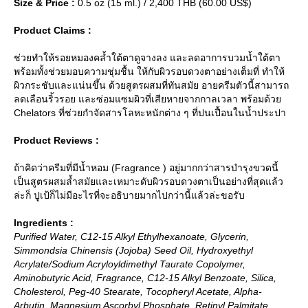
Size & Price :
0.5 oz (15 ml.) / 2,400 THB (60.00 US$)
Product Claims :
ช่วยทำให้รอยหมองคล้ำใต้ตาดูจางลง และลดอาการบวมน้ำใต้ตา
พร้อมทั้งช่วยมอบความชุ่มชื้น ให้กับผิวรอบดวงตาอย่างเต็มที่ ทำให้
ผิวกระชับและแน่นขึ้น ด้วยสูตรผสมที่ทันสมัย อายครีมตัวนี้สามารถ
ลดเลือนริ้วรอย และซ่อมแซมผิวที่เสียหายจากกาลเวลา พร้อมด้ว
Chelators ที่ช่วยกำจัดสารโลหะหนักต่าง ๆ ที่ปนเปื้อนในน้ำประปา
Product Reviews :
ถ้าคิดว่าครีมที่มีน้ำหอม (Fragrance ) อยู่มากกว่าสารบำรุงขวดนี้
เป็นสูตรผสมล้ำสมัยและเหมาะดับผิวรอบดวงตาเป็นอย่างที่สุดแล้ว
ล่ะก็ ปูเป้ก็ไม่มีอะไรที่จะอธิบายมากไปกว่านี้แล้วล่ะขอรับ
Ingredients :
Purified Water, C12-15 Alkyl Ethylhexanoate, Glycerin,
Simmondsia Chinensis (Jojoba) Seed Oil, Hydroxyethyl
Acrylate/Sodium Acryloyldimethyl Taurate Copolymer,
Aminobutyric Acid, Fragrance, C12-15 Alkyl Benzoate, Silica,
Cholesterol, Peg-40 Stearate, Tocopheryl Acetate, Alpha-
Arbutin, Magnesium Ascorbyl Phosphate, Retinyl Palmitate ,