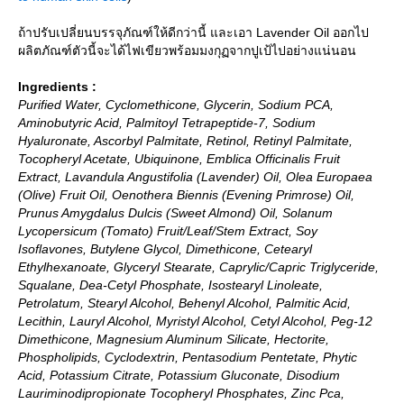
ถ้าปรับเปลี่ยนบรรจุภัณฑ์ให้ดีกว่านี้ และเอา Lavender Oil ออกไป
ผลิตภัณฑ์ตัวนี้จะได้ไฟเขียวพร้อมมงกุฏจากปูเป้ไปอย่างแน่นอน
Ingredients :
Purified Water, Cyclomethicone, Glycerin, Sodium PCA,
Aminobutyric Acid, Palmitoyl Tetrapeptide-7, Sodium
Hyaluronate, Ascorbyl Palmitate, Retinol, Retinyl Palmitate,
Tocopheryl Acetate, Ubiquinone, Emblica Officinalis Fruit
Extract, Lavandula Angustifolia (Lavender) Oil, Olea Europaea
(Olive) Fruit Oil, Oenothera Biennis (Evening Primrose) Oil,
Prunus Amygdalus Dulcis (Sweet Almond) Oil, Solanum
Lycopersicum (Tomato) Fruit/Leaf/Stem Extract, Soy
Isoflavones, Butylene Glycol, Dimethicone, Cetearyl
Ethylhexanoate, Glyceryl Stearate, Caprylic/Capric Triglyceride,
Squalane, Dea-Cetyl Phosphate, Isostearyl Linoleate,
Petrolatum, Stearyl Alcohol, Behenyl Alcohol, Palmitic Acid,
Lecithin, Lauryl Alcohol, Myristyl Alcohol, Cetyl Alcohol, Peg-12
Dimethicone, Magnesium Aluminum Silicate, Hectorite,
Phospholipids, Cyclodextrin, Pentasodium Pentetate, Phytic
Acid, Potassium Citrate, Potassium Gluconate, Disodium
Lauriminodipropionate Tocopheryl Phosphates, Zinc Pca,