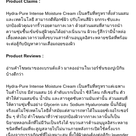
Product Claims :
Hydra-Pure Intense Moisture Cream เป็นครีมที่หรูหราทั้งส่วนผสม
ละเทคโนโลยี สามารถดีท๊อกซ์ผิว ปรับโทนสีผิว ยกกระชับและ
ปกป้องผิวคุณจากริ้วรอยตามกาลเวลา ด้วยส่วนผสมที่สามารถนำ
ความชุ่มชื้นเข้มข้นสู่ผิวคุณได้อย่างเนิ่นนาน ผิวจะรู้สึกว่ามีน้ำหล่อ
เลี้ยงตลอดเวลารวมทั้งขบวนสารต้านอนุมูลอิสระหลายชนิดที่พร้อม
จะต่อสู้กับปัญหาความเสื่อมถอยของผิว
Product Reviews :
อ่านคำโฆษณาของแบรนด์แล้ว มาลองอ่านในเวอร์ชั่นของปูเป้กัน
บ้างดีกว่า
Hydra-Pure Intense Moisture Cream เป็นครีมที่หรูหราแค่เฉพาะ
นคำโปรย มีส่วนผสม 16 ลำดับแรกเป็นน้ำ ซิลิโคน กลีเซอรีน ตัว
ทำให้ส่วนผสมข้น น้ำมัน และสารดูดซับความมันเท่านั้น ส่วนผสมที่
ห้ความชุ่มชื้นอย่าง Glycerin และ Sodium Hyaluronate นั้นก็มีอยู่
จริงแต่ไม่ใช่เทคโนโลยีล้ำสมัยแต่สามารถหาได้ในมอยซ์เจอไรเซอร์
อื่น ๆ ทั่วไป คำโฆษณาที่ว่าช่วยปกป้องผิวจากกาลเวลานั้นก็เป็น
นิยายหลอกเด็กที่ไม่มีวันเป็นจริงได้ ขบวนสารต้านอนุมูลอิสระหลา
ชนิดที่พร้อมที่จะสูญสลายไปไม่นานภายหลังการเปิดใช้ครั้งแรก
เนื่องจากบรรจุภัณฑ์ที่ไม่เหมาะสม ทิ้งให้ผิวคุณต้องต่อสู้กับ lavender