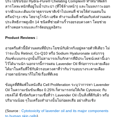
ประโยชน์ของ Hydra-Pure® Chelating Complex® ทำหน้าที่ผลัก
สารโลหะหนักที่อยู่ในน้ำประปา (ที่ใช้ล้างหน้า) และในมลภาวะออก
จากผิวและเติมแร่ธาตุธรรมชาติเข้าไปแทนที่ ช่วยให้ส่วนผสมใน
ครีมบำรุง เช่น ไฮยาลูโรนิก เอซิด ทำงานเต็มที่ พร้อมกับส่งส่วนผสม
ประสิทธิภาพสูงอีก 14 ชนิดที่ช่วยต้านริ้วรอยรอบดวงตา โดยช่ว
สร้างคอลาเจนและกำจัดอนุมูลอิสระ
Product Reviews :
อายครีมตัวนี้มีส่วนผสมที่มีประโยชน์กับผิวจริงอยู่หลายตัวทีเดียว ไม่
ว่าจะเป็น Retinol, Co-Q10 หรือ Sodium Hyaluronate แต่บรรจุ
ภัณฑ์แบบกระปุกนั้นก็ไม่สามารถเก็บกักสารที่มีประโยชน์เหล่านี้เอา
ไว้ได้นานนัก นอกจากนี้การผสม Lavender Oil ที่ก่อการระคายเคือง
ได้มาในครีมที่ใช้กับผิวรอบดวงตาที่ว่ากันว่าบอบบางระคายเคือง
ง่ายดายนักหนาก็ไม่ใช่เรื่องที่ดีเล
ข้อมูลที่ตีพิมพ์ในหนังสือ Cell Proliferation ระบุว่าการทา Lavender
Oil ในความเข้มข้นเพียง 0.25% ก็สามารถก่อให้เกิด Cytotoxic กับ
เซลล์ได้ ซึ่งขัดกับความเชื่อที่ว่า Lavender Oil เป็นสิ่งที่ดีกับผิว หรือ
ปริมาณน้อย ๆในเครื่องสำอางนั้นไม่ก่อผลเสีย อย่างสินเชิง
(Source :
Cytotoxicity of lavender oil and its major components
to human skin cells
)