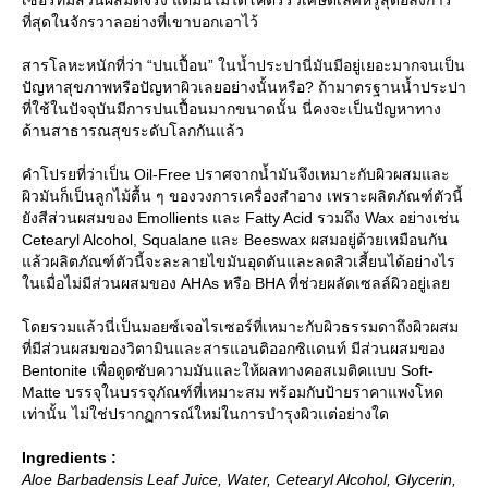
ที่สุดในจักรวาลอย่างที่เขาบอกเอาไว้
สารโลหะหนักที่ว่า “ปนเปื้อน” ในน้ำประปานี่มันมีอยู่เยอะมากจนเป็น
ปัญหาสุขภาพหรือปัญหาผิวเลยอย่างนั้นหรือ? ถ้ามาตรฐานน้ำประปา
ที่ใช้ในปัจจุบันมีการปนเปื้อนมากขนาดนั้น นี่คงจะเป็นปัญหาทาง
ด้านสาธารณสุขระดับโลกกันแล้ว
คำโปรยที่ว่าเป็น Oil-Free ปราศจากน้ำมันจึงเหมาะกับผิวผสมและ
ผิวมันก็เป็นลูกไม้ตื้น ๆ ของวงการเครื่องสำอาง เพราะผลิตภัณฑ์ตัวนี้
ังสีส่วนผสมของ Emollients และ Fatty Acid รวมถึง Wax อย่างเช่น
Cetearyl Alcohol, Squalane และ Beeswax ผสมอยู่ด้วยเหมือนกัน
ล้วผลิตภัณฑ์ตัวนี้จะละลายไขมันอุดตันและลดสิวเสี้ยนได้อย่างไร
นเมื่อไม่มีส่วนผสมของ AHAs หรือ BHA ที่ช่วยผลัดเซลล์ผิวอยู่เล
ดยรวมแล้วนี่เป็นมอยซ์เจอไรเซอร์ที่เหมาะกับผิวธรรมดาถึงผิวผสม
ที่มีส่วนผสมของวิตามินและสารแอนติออกซิแดนท์ มีส่วนผสมของ
Bentonite เพื่อดูดซับความมันและให้ผลทางคอสเมติคแบบ Soft-
Matte บรรจุในบรรจุภัณฑ์ที่เหมาะสม พร้อมกับป้ายราคาแพงโหด
เท่านั้น ไม่ใช่ปรากฏการณ์ใหม่ในการบำรุงผิวแต่อย่างใด
Ingredients :
Aloe Barbadensis Leaf Juice, Water, Cetearyl Alcohol, Glycerin,