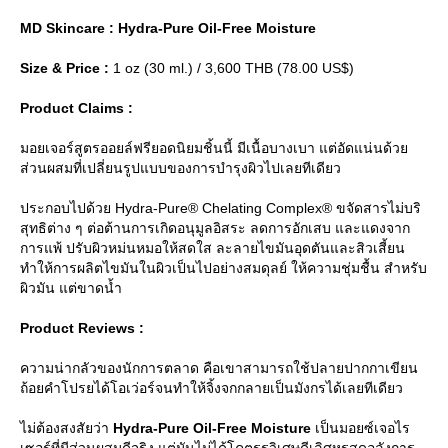
MD Skincare : Hydra-Pure Oil-Free Moisture
Size & Price :
1 oz (30 ml.) / 3,600 THB (78.00 US$)
Product Claims :
มอยเจอร์สูตรออยล์ฟรียอดนิยมชิ้นนี้ มีเนื้อบางเบา แต่อัดแน่นด้ว
ส่วนผสมที่เปลี่ยนรูปแบบของการบำรุงผิวไปเลยทีเดียว
ประกอบไปด้วย Hydra-Pure® Chelating Complex® ขจัดสารไม่บริ
สุทธิต่าง ๆ ต่อต้านการเกิดอนุมูลอิสระ ลดการอักเสบ และแดงจาก
การแพ้ ปรับผิวหม่นหมอให้สดใส ละลายไขมันอุดตันและสิวเสี้ยน
ทำให้การผลิตไขมันในผิวเป็นไปอย่างสมดุลย์ ให้ความชุ่มชื้น สำหรับ
ผิวมัน แต่ขาดน้ำ
Product Reviews :
ความน่ากลัวของนักการตลาด คือเขาสามารถใช้ปลายปากกาเขียน
ถ้อยคำโปรยได้โอเว่อร์จนทำให้จิ้งจกกลายเป็นมังกรได้เลยทีเดียว
ไม่ต้องสงสัยว่า
Hydra-Pure Oil-Free Moisture
เป็นมอยซ์เจอไร
เซอร์ที่มีส่วนผสมดีจริง แต่มันไม่ได้โคตรรวิเศษดีเลิศหรูสุดอลังการ