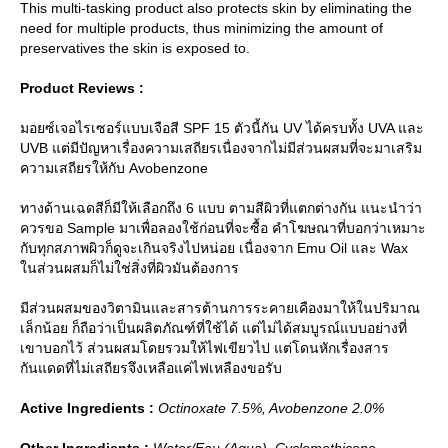
This multi-tasking product also protects skin by eliminating the
need for multiple products, thus minimizing the amount of
preservatives the skin is exposed to.
Product Reviews :
มอยซ์เจอไรเซอร์แบบเจือสี SPF 15 ตัวนี้กัน UV ได้ครบทั้ง UVA และ
UVB แต่มีปัญหาเรื่องความเสถียรเนื่องจากไม่มีส่วนผสมที่จะมาเสริม
ความเสถียรให้กับ Avobenzone
ทางด้านเฉดสีก็มีให้เลือกถึง 6 แบบ ตามสีผิวที่แตกต่างกัน แนะนำว่า
ควรขอ Sample มาเพื่อลองใช้ก่อนที่จะซื้อ คำโฆษณาที่บอกว่าเหมาะ
กับทุกสภาพผิวก็ดูจะเกินจริงไปหน่อย เนื่องจาก Emu Oil และ Wax
นส่วนผสมก็ไม่ใช่สิ่งที่ผิวมันต้องการ
มีส่วนผสมของวิตามินและสารต้านการระคายเคืองมาให้ในปริมาณ
เล็กน้อย ก็ถือว่าเป็นผลิตภัณฑ์ที่ใช้ได้ แต่ไม่ได้สมบูรณ์แบบอย่างที่
เขาบอกไว้ ส่วนผสมโดยรวมให้ไฟเขียวไป แต่โดนหักเรื่องสาร
กันแดดที่ไม่เสถียรจึงเหลือแค่ไฟเหลืองขอรับ
Active Ingredients :
Octinoxate 7.5%, Avobenzone 2.0%
Other Ingredients :
Water/Eau (Aqua), Cyclomethicone,