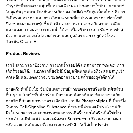
บำรุงตัวนี้มอบความชุ่มชื้นอย่างเพียงพอ ปราศจากน้ำมัน และแวกซ์
ไม่อุดตันรูขุมขน ป้องกันการเกิดของ (milia) หรือตุ่มเม็ดเล็ก ๆ สีขาว
ที่เกิดรอบดวงตา และการเกิดของรอยเหี่ยวย่นรอบดวงตา ฟอสโพลิ
ปิด ช่วยมอบความชุ่มชื้นทันที และยาวนาน สารสกัดจากคาเฟอีน
ละแตงกวา ลดอาการบวมน้ำใต้ตา เนื้อครีมบางเบา ซึมซาบเข้าสู่
ผิวง่าย และอุดดมไปด้วยสารต้านอนุมูลอิสระ อย่าง ยูบิควิโนน
วิตามิน C และ E
Product Reviews :
เราไม่สามารถ “ป้องกัน” การเกิดริ้วรอยได้ แต่สามารถ “ชะลอ” การ
เกิดริ้วรอยได้... นอกจากนี้ยังไม่มีข้อมูลที่หนักแน่พอที่จะสนับสนุนว่า
คาเฟอีนและแตงกว่าจะช่วยลดอาการบวมคล้ำของถุงใต้ตาได้
อายครีมตัวนี้มีเนื้อเข้มข้นเหมาะกับผิวรอบดวงตาหรือแม้แต่ผิวส่วน
อื่น ๆ บนใบหน้าที่แห้งกร้าน มีสารแอนติออกซิแดนท์และสารสกัด
จากพืชที่ช่วยลดการระคายเคืองผิว รวมถึง Phospholipids ที่เป็นหนึ่ง
นสาร Cell-Signaling Substance ทั้งหมดนี้ล้วนแต่มีประโยชน์กับ
ผิวในระยะยาวและสามารถชะลอการเกิดริ้วรอยได้จริงเมื่อใช้เป็น
ประจำ แต่มีข้อแม้ว่าคุณจะต้องทา Sunscreen บริเวณรอบดวงตา
หรือสวมแว่นกันแดดที่สามารถกรองรังสี UV ได้เป็นประจำ