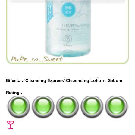
Bifesta : 'Cleansing Express' Cleasnsing Lotion - Sebum
Rating :