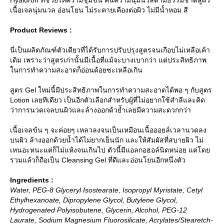
เนื้อเจลนุ่มนวล อ่อนโยน ไม่ระคายเคืองต่อผิว ไม่มีน้ำหอม สี
Product Reviews :
นี่เป็นผลิตภัณฑ์ตัวเดียวที่ได้รับการปรับปรุงสูตรจนเกือบไม่เหลือเค้า
เดิม เพราะว่าสูตรเก่านั้นมีเนื้อที่แม้จะบางเบากว่า แต่ประสิทธิภาพ
นการทำความสะอาดก็อ่อนด้อยซะเหลือเกิน
สูตร Gel ใหม่นี้มีประสิทธิภาพในการทำความสะอาดได้พอ ๆ กับสูตร
Lotion เลยทีเดียว เป็นอีกตัวเลือกสำหรับผู้ที่ไม่อยากใช้สำลีและคิด
ว่าการนวดเจลบนผิวและล้างออกด้วย้ำเลยมีความสะดวกกว่า
เนื้อเจลข้น ๆ จะค่อยๆ เหลวลงจนเป็นเหมือนเนื้อออยล์เวลานวดลง
บนผิว ล้างออกด้วยน้ำได้ไม่ยากเย็นนัก และให้สัมผัสที่สบายผิว ไม่
เหนอะหนะแต่ก็ไม่แห้งจนเกินไป ตัวนี้มีแอลกอฮอล์นิดหน่อย แต่โด
รวมแล้วก็ถือเป็น Cleansing Gel ที่ดีและอ่อนโยนอีกหนึ่งตัว
Ingredients :
Water, PEG-8 Glyceryl Isostearate, Isopropyl Myristate, Cetyl
Ethylhexanoate, Dipropylene Glycol, Butylene Glycol,
Hydrogenated Polyisobutene, Glycerin, Alcohol, PEG-12
Laurate, Sodium Magnesium Fluorosilicate, Acrylates/Stearetch-