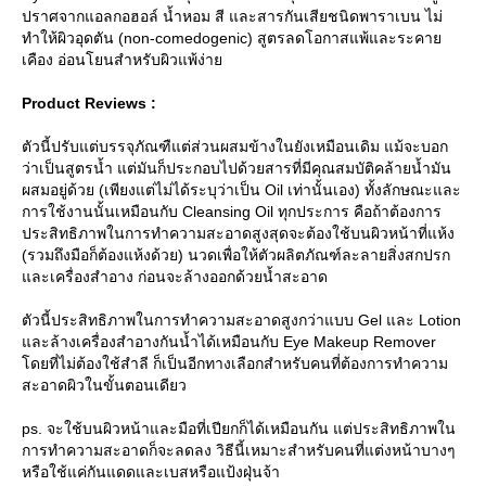
ปราศจากแอลกอฮอล์ น้ำหอม สี และสารกันเสียชนิดพาราเบน ไม่
ทำให้ผิวอุดตัน (non-comedogenic) สูตรลดโอกาสแพ้และระคา
เคือง อ่อนโยนสำหรับผิวแพ้ง่า
Product Reviews :
ตัวนี้ปรับแต่บรรจุภัณฑืแต่ส่วนผสมข้างในยังเหมือนเดิม แม้จะบอก
ว่าเป็นสูตรน้ำ แต่มันก็ประกอบไปด้วยสารที่มีคุณสมบัติคล้ายน้ำมัน
ผสมอยู่ด้วย (เพียงแต่ไม่ได้ระบุว่าเป็น Oil เท่านั้นเอง) ทั้งลักษณะและ
การใช้งานนั้นเหมือนกับ Cleansing Oil ทุกประการ คือถ้าต้องการ
ประสิทธิภาพในการทำความสะอาดสูงสุดจะต้องใช้บนผิวหน้าที่แห้ง
(รวมถึงมือก็ต้องแห้งด้วย) นวดเพื่อให้ตัวผลิตภัณฑ์ละลายสิ่งสกปรก
ละเครื่องสำอาง ก่อนจะล้างออกด้วยน้ำสะอาด
ตัวนี้ประสิทธิภาพในการทำความสะอาดสูงกว่าแบบ Gel และ Lotion
ละล้างเครื่องสำอางกันน้ำได้เหมือนกับ Eye Makeup Remover
ดยที่ไม่ต้องใช้สำลี ก็เป็นอีกทางเลือกสำหรับคนที่ต้องการทำความ
สะอาดผิวในขั้นตอนเดียว
ps. จะใช้บนผิวหน้าและมือที่เปียกก็ได้เหมือนกัน แต่ประสิทธิภาพใน
การทำความสะอาดก็จะลดลง วิธีนี้เหมาะสำหรับคนที่แต่งหน้าบางๆ
หรือใช้แค่กันแดดและเบสหรือแป้งฝุ่นจ้า