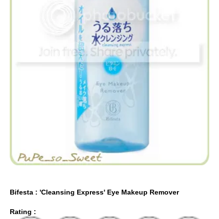
Bifesta : 'Cleansing Express' Eye Makeup Remover
Rating :