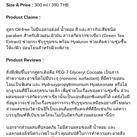
Size & Price :
300 ml / 390 THB
Product Claims :
สูตร Oil-free ไม่มีแอลกอฮอล์ น้ำหอม สี และสารกันเสียชนิด
paraben สำหรับผิวผสม-ผิวมัน สารสกัดจากชาเขียว (Green Tea
Extract) ช่วยกระชับรูขุมขน พร้อม Hyaluron ช่วยเติมความชุ่มชื้น
ห้แก่ผิว อ่อนโยนสำหรับผิวแพ้ง่า
Product Reviews :
สิ่งที่เพิ่มขึ้นจากสูตรเดิมคือ PEG-7 Glyceryl Cocoate เป็นสาร
ทำความสะอาชนิดไม่มีประจุ (nonionic surfactant) ที่มีความอ่อน
นเป็นพิเศษ และ Hydroxypropyltrimonium Hyaluronate หรือไฮ
าลูรอนที่มีโมเลกุลขนาดเล็ก เพื่อช่วยในเรื่องของความชุ่มชื้น ส่วน
ผสมของสารสกัดจากชาเขียวนั้นเป็นแอนติออกซิแดนท์ได้ แต่ยังไม่มี
ข้อมูลว่าจะช่วยในเรื่องของการกระชับรูขุมขนเหมือนอย่างที่โฆษณา
ส่วนผสมของวิตามินอีก็เป็นแอนติออกซิแดนท์ที่ดีอีกเช่นกัน แต่ทว่า
บรรจุภัณฑ์ที่เป้นขวดใสจะไม่เป็นมิตรกับส่วนผสมเหล่านี้นัก
นอกจากส่วนผสมที่ปลอดภัย ไม่มีส่วนผสมของสี น้ำหอม และ
อลกอฮอล์ชนิดระเหยไวแล้ว คุณสมบัติในการทำความสะอาดสิ่ง