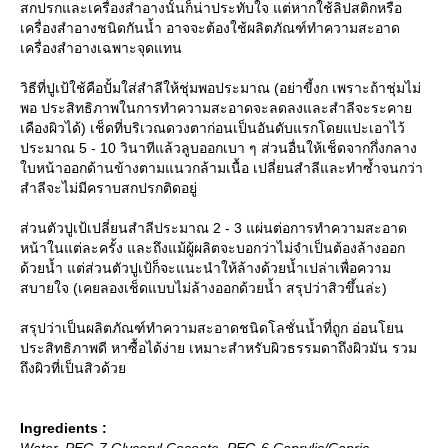
สกปรกและเครื่องสำอางนั้นก็น่าประทับใจ แต่หากใช้ลิปสติกหรือ
เครื่องสำอางชนิดกันน้ำ อาจจะต้องใช้ผลิตภัณฑ์ทำความสะอาด
เครื่องสำอางเฉพาะจุดแทน
วิธีที่ปูเป้ใช้คือปั้มใส่สำลีให้ชุ่มพอประมาณ (อย่าขี้งก เพราะถ้าชุ่มไม่
พอ ประสิทธิภาพในการทำความสะอาดจะลดลงและสำลีจะระคา
เคืองผิวได้) เช็ดที่บริเวณดวงตาก่อนเป็นอันดับแรกโดยแปะเอาไว้
ประมาณ 5 - 10 วินาทีแล้วลูบออกเบา ๆ ส่วนอื่นให้เช็ดจากกึ่งกลาง
บหน้าออกด้านข้างตามแนวกล้ามเนื้อ เปลี่ยนสำลีและทำซ้ำจนกว่า
สำลีจะไม่มีคราบสกปรกติดอยู่
ส่วนตัวปูเป้เปลี่ยนสำลีประมาณ 2 - 3 แผ่นต่อการทำความสะอาด
หน้าในแต่ละครั้ง และถึงแม้ผู้ผลิตจะบอกว่าไม่จำเป็นต้องล้างออก
ด้วยน้ำ แต่ส่วนตัวปูเป้ก็จะแนะนำให้ล้างด้วยน้ำเปล่าเพื่อความ
สบายใจ (เคยลองเช็ดแบบไม่ล้างออกด้วยน้ำ สรุปว่าสิวขึ้นล่ะ)
สรุปว่าเป็นผลิตภัณฑ์ทำความสะอาดชนิดโลชั่นน้ำที่ถูก อ่อนโยน
ประสิทธิภาพดี หาซื้อได้ง่าย เหมาะสำหรับผิวธรรมดาถึงผิวมัน รวม
ถึงผิวที่เป็นสิวด้ว
Ingredients :
Water, PEG-7 Glyceryl Cocoate, PEG-6 Caprylic/Capric