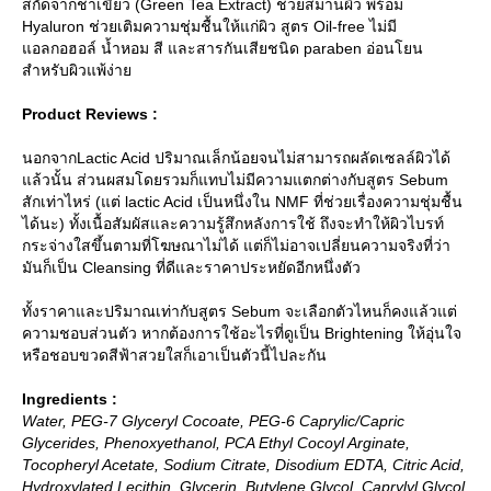
สกัดจากชาเขียว (Green Tea Extract) ช่วยสมานผิว พร้อม
Hyaluron ช่วยเติมความชุ่มชื้นให้แก่ผิว สูตร Oil-free ไม่มี
อลกอฮอล์ น้ำหอม สี และสารกันเสียชนิด paraben อ่อนโยน
สำหรับผิวแพ้ง่า
Product Reviews :
นอกจากLactic Acid ปริมาณเล็กน้อยจนไม่สามารถผลัดเซลล์ผิวได้
ล้วนั้น ส่วนผสมโดยรวมก็แทบไม่มีความแตกต่างกับสูตร Sebum
สักเท่าไหร่ (แต่ lactic Acid เป็นหนึ่งใน NMF ที่ช่วยเรื่องความชุ่มชื้น
ได้นะ) ทั้งเนื้อสัมผัสและความรู้สึกหลังการใช้ ถึงจะทำให้ผิวไบรท์
กระจ่างใสขึ้นตามที่โฆษณาไม่ได้ แต่ก็ไม่อาจเปลี่ยนความจริงที่ว่า
มันก็เป็น Cleansing ที่ดีและราคาประหยัดอีกหนึ่งตัว
ทั้งราคาและปริมาณเท่ากับสูตร Sebum จะเลือกตัวไหนก็คงแล้วแต่
ความชอบส่วนตัว หากต้องการใช้อะไรที่ดูเป็น Brightening ให้อุ่นใจ
หรือชอบขวดสีฟ้าสวยใสก็เอาเป็นตัวนี้ไปละกัน
Ingredients :
Water, PEG-7 Glyceryl Cocoate, PEG-6 Caprylic/Capric
Glycerides, Phenoxyethanol, PCA Ethyl Cocoyl Arginate,
Tocopheryl Acetate, Sodium Citrate, Disodium EDTA, Citric Acid,
Hydroxylated Lecithin, Glycerin, Butylene Glycol, Caprylyl Glycol,