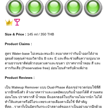
Size & Price :
145 ml / 350 THB
Product Claims :
สูตร Water-base ไม่เหนอะหนะผิว ลบมาสคาร่ากันน้ำออกได้ง่า
อุดมด้วยคุณค่าของวิตามิน B และ E และที่จะช่วยคืนความนุ่มนวล
ตามธรรมชาติต่อผิวรอบดวงตาและขนตา ปราศจากน้ำหอม สี และ
สารกันเสีย (Preservative free) อ่อนโยนสำหรับผิวแพ้ง่า
Product Reviews :
เป็น Makeup Remover แบบ Dual-Phase ต้องเขย่าขวดก่อนใช้ที่ดี
มากอีกหนึ่งตัว ล้างมาสคาร่าและเมคอัพแบบกันน้ำออกได้ดี ส่วนผสม
อ่อนโยน ปราศจากสี น้ำหอม มีแอลกฮอล์ในปริมาณไม่มากนัก ไม่ได้
ทำให้แสบตาหรือมีไอระเหยระคายเคืองตาเมื่อใช้ ที่สำคัญ
ที่สุด...ราคาก็เป็นมิตรกับกระเป๋าสตางค์ของเราเป็นอย่างมากอีกด้ว