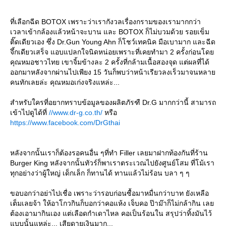
ที่เลือกฉีด BOTOX เพราะว่าเรากังวลเรื่องกรามของเรามากกว่า
เวลาเข้ากล้องแล้วหน้าจะบาน และ BOTOX ก็ไม่บวมด้วย รอยเข็ม
ติ๊ดเดียวเอง ซึ่ง Dr.Gun Young Ahn ก็โชว์เทคนิค มือเบามาก และฉีด
จึ้กเดียวเสร็จ แอบแปลกใจนิดหน่อยเพราะที่เคยทำมา 2 ครั้งก่อนโด
คุณหมอชาวไทย เขาจิ้มข้างละ 2 ครั้งที่กล้ามเนื้อสองจุด แต่ผลที่ได้
ออกมาหลังจากผ่านไปเพียง 15 วันก็พบว่าหน้าเรียวลงเร็วมาจนหลา
คนทักเลยล่ะ คุณหมอเก่งจริงแหล่ะ...
สำหรับใครที่อยากทราบข้อมูลของผลิตภัรฑื Dr.G มากกว่านี้ สามารถ
เข้าไปดูได้ที่
//www.dr-g.co.th/
หรือ
https://www.facebook.com/DrGthai
หลังจากนั้นเราก็ต้องรอคนอื่น ๆที่ทำ Filler เลยมาฝากท้องกันที่ร้าน
Burger King หลังจากนั้นทัวร์ก็พาเราตระเวณไปยังศูนย์โสม ที่โม้เรา
ทุกอย่างว่าผู้ใหญ่ เด็กเล็ก ก็ทานได้ ทานแล้วไม่ร้อน บลา ๆ ๆ
ขอบอกว่าอย่าไปเชื่อ เพราะว่ารอบก่อนซื้อมาหมื่นกว่าบาท ยังเหลือ
เต็มเลยจ้า ให้อาโกวกินก็บอกว่าคอแห้ง เจ็บคอ ป๊าม๊าก็ไม่กล้ากิน เล
ต้องเอามากินเอง แต่เลือดกำเดาไหล คอเป็นร้อนใน สรุปว่าทิ้งมันไว้
บบนั้นแหล่ะ... เสียดายเงินมาก...