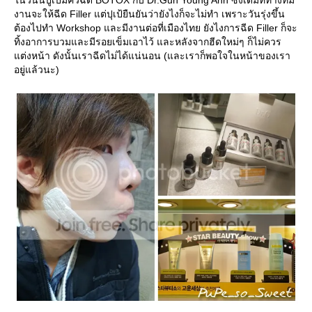
นวันนี้ปูเป้มีคิวฉีด BOTOX กับ Dr.Gun Young Ahn ซึ่งเดิมทีทางทีม
งานจะให้ฉีด Filler แต่ปุเป้ยืนยันว่ายังไงก็จะไม่ทำ เพราะวันรุ่งขึ้น
ต้องไปทำ Workshop และมีงานต่อที่เมืองไทย ยังไงการฉีด Filler ก็จะ
ทิ้งอาการบวมและมีรอยเข็มเอาไว้ และหลังจากฮีดใหม่ๆ ก็ไม่ควร
ต่งหน้า ดังนั้นเราฉีดไม่ได้แน่นอน (และเราก็พอใจในหน้าของเรา
อยู่แล้วนะ)