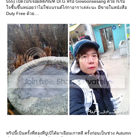
555) เปิดไปก็เจอผลิตภัณฑ์ Dr.G หรือ Gowoonsesang ด้วย ก็เริ่ม
จชื้นขึ้นหน่อยว่าไม่ใช่แบรนด์ไก่กาอาราเล่ล่ะนะ มีขายในหนังสือ
Duty Free ด้วย....
ทริปนี้เป้นครั้งที่สองที่ปูเป้ได้มาเยือนเกาหลี ครั้งก่อนเป็นช่วง Autumn