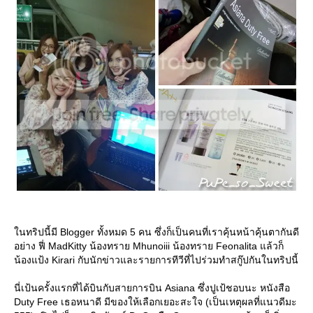
นทริปนี้มี Blogger ทั้งหมด 5 คน ซึ่งก็เป็นคนที่เราคุ้นหน้าคุ้นตากันดี
อย่าง ฟี่ MadKitty น้องทราย Mhunoiii น้องทราย Feonalita แล้วก็
น้องแป้ง Kirari กับนักข่าวและรายการทีวีที่ไปร่วมทำสกู๊ปกันในทริปนี้
นี่เป้นครั้งแรกที่ได้บินกับสายการบิน Asiana ซึ่งปูเป้ชอบนะ หนังสือ
Duty Free เธอหนาดี มีของให้เลือกเยอะสะใจ (เป็นเหตุผลที่แนวดีมะ