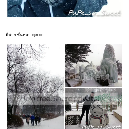
พี่ชาย ชั้นหนาวจุงเบย....