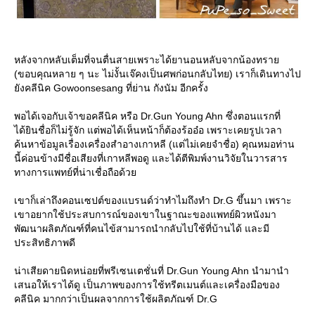
หลังจากหลับเต็มที่จนตื่นสายเพราะได้ยานอนหลับจากน้องทรา
(ขอบคุณหลาย ๆ นะ ไม่งั้นเจ๊คงเป็นศพก่อนกลับไทย) เราก็เดินทางไป
ังคลีนิค Gowoonsesang ที่ย่าน กังนัม อีกครั้ง
พอได้เจอกับเจ้าขอคลีนิค หรือ Dr.Gun Young Ahn ซึ่งตอนแรกที่
ได้ยินชื่อก็ไม่รู้จัก แต่พอได้เห็นหน้าก็ต้องร้ออ๋อ เพราะเคยรูปเวลา
ค้นหาข้อมูลเรื่องเครื่องสำอางเกาหลี (แต่ไม่เคยจำชื่อ) คุณหมอท่าน
นี้ค่อนข้างมีชื่อเสียงที่เกาหลีพอดู และได้ตีพิมพ์งานวิจัยในวารสาร
ทางการแพทย์ที่น่าเชื่อถือด้ว
เขาก็เล่าถึงคอนเซปต์ของแบรนด์ว่าทำไมถึงทำ Dr.G ขึ้นมา เพราะ
เขาอยากใช้ประสบการณ์ของเขาในฐาณะของแพทย์ผิวหนังมา
พัฒนาผลิตภัณฑ์ที่คนไข้สามารถนำกลับไปใช้ที่บ้านได้ และมี
ประสิทธิภาพดี
น่าเสียดายนิดหน่อยที่พรีเซนเตชั่นที่ Dr.Gun Young Ahn นำมานำ
เสนอให้เราได้ดู เป็นภาพของการใช้ทรีตเมนต์และเครื่องมือของ
คลีนิค มากกว่าเป็นผลจากการใช้ผลิตภัณฑ์ Dr.G