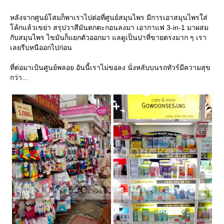
หลังจากศูนย์โสมก็พาเราไปต่อที่ศูนย์สมุนไพร มีการเอาสมุนไพรใส่
ค้กแล้วเขย่า สรุปวาสีมันตกตะกอนลงมา เอากาแฟ 3-in-1 มาผสม
กับสมุนไพร ไขมันก็แยกตัวออกมา แลดูเป็นปาหี่ขายตรงมาก ๆ เรา
เลยรีบหนีออกไปก่อน
ที่ต่อมาเป้นศูนย์พลอย อันนี้เราไม่ขอลง นั่งหลับบนรถทัวร์มีความสุข
กว่า...