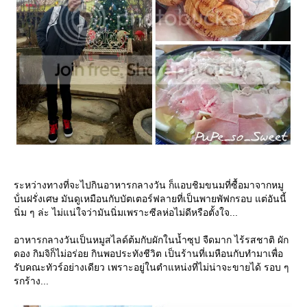
ระหว่างทางที่จะไปกินอาหารกลางวัน ก็แอบชิมขนมที่ซื้อมาจากหมู
บ้่นฝรั่งเศษ มันดูเหมือนกับบัตเตอร์ฟลายที่เป็นพายพัฟกรอบ แต่อันนี้
นิ่ม ๆ ล่ะ ไม่แน่ใจว่ามันนิ่มเพราะซีลห่อไม่ดีหรือตั้งใจ...
อาหารกลางวันเป็นหมูสไลด์ต้มกับผักในน้ำซุป จืดมาก ไร้รสชาติ ผัก
ดอง กิมจิก็ไม่อร่อย กินพอประทังชีวิต เป็นร้านที่เมหือนกับทำมาเพื่อ
รับคณะทัวร์อย่างเดียว เพราะอยู่ในตำแหน่งที่ไม่น่าจะขายได้ รอบ ๆ
รกร้าง...