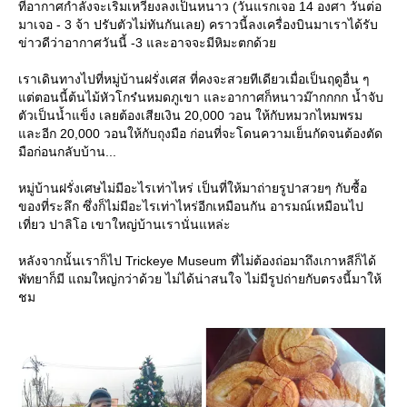
ที่อากาศกำลังจะเริ่มเหวี่ยงลงเป็นหนาว (วันแรกเจอ 14 องศา วันต่อ
มาเจอ - 3 จ้า ปรับตัวไม่ทันกันเลย) คราวนี้ลงเครื่องบินมาเราได้รับ
ข่าวดีว่าอากาศวันนี้ -3 และอาจจะมีหิมะตกด้ว
เราเดินทางไปที่หมู่บ้านฝรั่งเศส ที่คงจะสวยทีเดียวเมื่อเป็นฤดูอื่น ๆ
ต่ตอนนี้ต้นไม้หัวโกร๋นหมดภูเขา และอากาศก็หนาวม๊ากกกก น้ำจับ
ตัวเป็นน้ำแข็ง เลยต้องเสียเงิน 20,000 วอน ให้กับหมวกไหมพรม
ละอีก 20,000 วอนให้กับถุงมือ ก่อนที่จะโดนความเย็นกัดจนต้องตัด
มือก่อนกลับบ้าน...
หมู่บ้านฝรั่งเศษไม่มีอะไรเท่าไหร่ เป็นที่ให้มาถ่ายรูปาสวยๆ กับซื้อ
ของที่ระลึก ซึ่งก็ไม่มีอะไรเท่าไหร่อีกเหมือนกัน อารมณ์เหมือนไป
เที่ยว ปาลิโอ เขาใหญ่บ้านเรานั่นแหล่ะ
หลังจากนั้นเราก็ไป Trickeye Museum ที่ไม่ต้องถ่อมาถึงเกาหลีก็ได้
พัทยาก็มี แถมใหญ่กว่าด้วย ไม่ได้น่าสนใจ ไม่มีรูปถ่ายกับตรงนี้มาให้
ชม