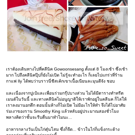
เราต้องเดินทางไปที่คลีนิค Gowoonsesang ตั้งแต่ 8 โมงเช้า ซึ่งเช้า
มาก ไปถึงคลีนิคปุ๊ปก็ยังไม่เปิด ไม่รู้จะทำอะไร ก็เลยไปแกร่วที่ร้าน
กาแฟ Ily ได้พบว่าบราวนี่ชีสเค้กเขาเนื้อเนียนละมุนดีจัง ชอบ
ละเนื่องจากปูเป้และเพื่อนร่วมกรุ๊ปบางส่วน ไม่ได้มีตารางทำทรีต
เมนต์ในวันนี้ และทางคลีนิคไม่อนูญาติให้เราพักอยู่ในคลีนค ก็ไล่ให้
เราลงมานอกตึก ตอนนั้นห้างก็ไม่เปิด ไม่มีอะไรให้ทำ จึงได้ไปอาศั
ร่มเงาของราน Smoothy King แล้วหลับอยู่ประมาณสองชั่วโมง
พลางคิดว่าชั้นจะรีบตื่นมาทำไมนะ...
อาหารกลางวันเป็นไก่ตุ๋นโสม ซึ่งก็จืด... ข้าวในไก่ก็แข็งกระด้าง