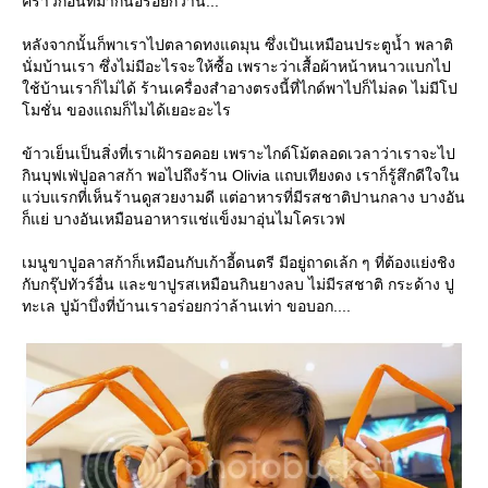
คราวก่อนที่มากินอร่อยกว่านี้...
หลังจากนั้นก็พาเราไปตลาดทงแดมุน ซึ่งเป้นเหมือนประตูน้ำ พลาติ
นั่มบ้านเรา ซึ่งไม่มีอะไรจะให้ซื้อ เพราะว่าเสื้อผ้าหน้าหนาวแบกไป
ช้บ้านเราก็ไม่ได้ ร้านเครื่องสำอางตรงนี้ที่ไกด์พาไปก็ไม่ลด ไม่มีโป
มชั่น ของแถมก็ไมได้เยอะอะไร
ข้าวเย็นเป็นสิ่งที่เราเฝ้ารอคอย เพราะไกด์โม้ตลอดเวลาว่าเราจะไป
กินบุฟเฟ่ปูอลาสก้า พอไปถึงร้าน Olivia แถบเทียงดง เราก็รู้สึกดีใจใน
ว่บแรกที่เห็นร้านดูสวยงามดี แต่อาหารที่มีรสชาติปานกลาง บางอัน
ก็แย่ บางอันเหมือนอาหารแช่แข็งมาอุ่นไมโครเวฟ
เมนูขาปูอลาสก้าก็เหมือนกับเก้าอี้ดนตรี มีอยู่ถาดเล้ก ๆ ที่ต้องแย่งชิง
กับกรุ๊ปทัวร์อื่น และขาปูรสเหมือนกินยางลบ ไม่มีรสชาติ กระด้าง ปู
ทะเล ปูม้าบึ่งที่บ้านเราอร่อยกว่าล้านเท่า ขอบอก....