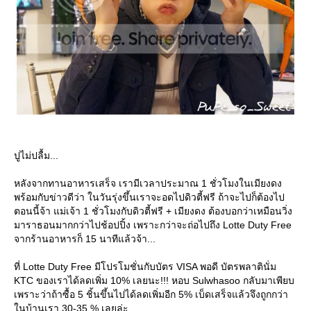
ปูไม่ปลื้ม...
หลังจากทานอาหารเสร็จ เรามีเวลาประมาณ 1 ชั่วโมงในเมียงดง
พร้อมกับข่าวดีว่า ในวันรุ่งขึ้นเราจะอดไปดิวตี้ฟรี ถ้าจะไปก็ต้องไป
ตอนนี้จ้า แม่เจ้า 1 ชั่วโมงกับดิวตี้ฟรี + เมียงดง ต้องบอกว่าเหมือนวิ่ง
มาราธอนมากกว่าไปช้อปปิ้ง เพราะกว่าจะถ่อไปถึง Lotte Duty Free
จากร้านอาหารก็ 15 นาทีแล้วจ้า...
ที่ Lotte Duty Free มีโปรโมชั่นกับบัตร VISA พอดี บัตรพลาตินั่ม
KTC ของเราได้ลดเพิ่ม 10% เลยนะ!!! หอบ Sulwhasoo กลับมาเพียบ
เพราะว่าถ้าซื้อ 5 ชิ้นขึ้นไปได้ลดเพิ่มอีก 5% เบ็ดเสร็จแล้วจึงถูกกว่า
นบ้านเรา 30-35 % เลยล่ะ