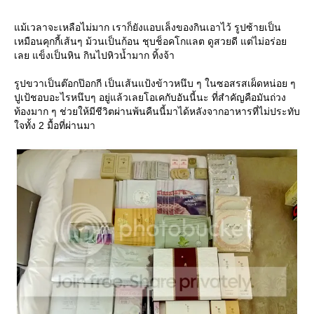
ม้เวลาจะเหลือไม่มาก เราก็ยังแอบเล็งของกินเอาไว้ รูปซ้ายเป็น
เหมือนคุกกี้เส้นๆ ม้วนเป็นก้อน ชุบช็อคโกแลต ดูสวยดี แต่ไม่อร่อ
เลย แข็งเป็นหิน กินไปหิวน้ำมาก ทิ้งจ้า
รูปขวาเป็นต๊อกป๊อกกี เป็นเส้นแป้งข้าวหนึบ ๆ ในซอสรสเผ็ดหน่อย ๆ
ปูเป้ชอบอะไรหนึบๆ อยู่แล้วเลยโอเคกับอันนี้นะ ที่สำคัญคือมันถ่วง
ท้องมาก ๆ ช่วยให้มีชีวิตผ่านพ้นคืนนี้มาได้หลังจากอาหารที่ไม่ประทับ
จทั้ง 2 มื้อที่ผ่านมา