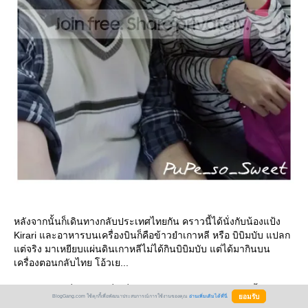
หลังจากนั้นก็เดินทางกลับประเทศไทยกัน คราวนี้ได้นั่งกับน้องแป้ง
Kirari และอาหารบนเครื่องบินก็คือข้าวยำเกาหลี หรือ บิบิมบับ แปลก
ต่จริง มาเหยียบแผ่นดินเกาหลีไม่ได้กินบิบิมบับ แต่ได้มากินบน
เครื่องตอนกลับไทย โอ้วเย...
ดยสรุปแล้วนี่เป้นทริปที่เหนื่อยใช้ได้ อาหารห่วย (อร่อยอยู่มื้อเดียว)
BlogGang.com ใช้คุกกี้เพื่อพัฒนาประสบการณ์การใช้งานของคุณ
อ่านเพิ่มเติมได้ที่นี่
ละตารางดูเป็นทัวร์เกาหลีอันแสนน่าเบื่อสมบูรณ์แบบ ดูไม่เหมือน