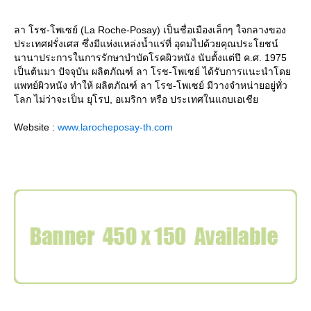
ลา โรช-โพเซย์ (La Roche-Posay) เป็นชื่อเมืองเล็กๆ ใจกลางของ
ประเทศฝรั่งเศส ซึ่งมีแห่งแหล่งน้ำแร่ที่ อุดมไปด้วยคุณประโยชน์
นานาประการในการรักษาบำบัดโรคผิวหนัง นับตั้งแต่ปี ค.ศ. 1975
เป็นต้นมา ปัจจุบัน ผลิตภัณฑ์ ลา โรช-โพเซย์ ได้รับการแนะนำโด
พทย์ผิวหนัง ทำให้ ผลิตภัณฑ์ ลา โรช-โพเซย์ มีวางจำหน่ายอยู่ทั่ว
ลก ไม่ว่าจะเป็น ยุโรป, อเมริกา หรือ ประเทศในแถบเอเชี
Website :
www.larocheposay-th.com