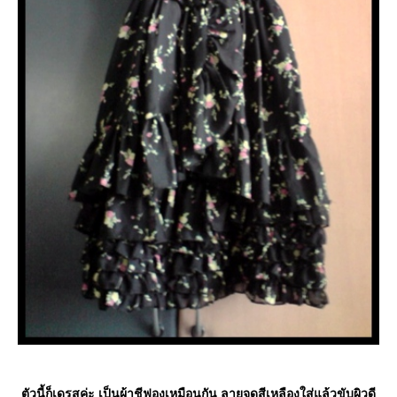
ตัวนี้ก็เดรสค่ะ เป็นผ้าชีฟองเหมือนกัน ลายจุดสีเหลืองใส่แล้วขับผิวดี