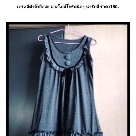
เดรสสีดำผ้ายืดค่ะ มาสไตล์โกธิคนิดๆ น่ารักดี ราคา150-