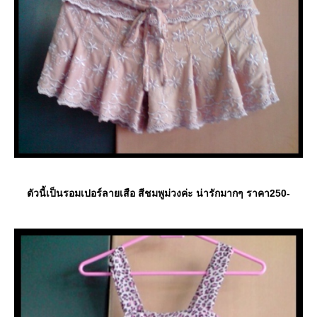
ตัวนี้เป็นรอมเปอร์ลายเสือ สีชมพูม่วงค่ะ น่ารักมากๆ ราคา250-