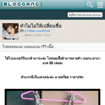
ทำไมไม่ให้เปลี่ยนชื่อ
ฝากข้อความหลังไมค์
ผู้ติดตามบล็อก : 0 คน
ไปสอยของมาเลยแอบมารีวิวนิ๊ส
ได้ไปเมเจอร์ปิ่นเกล้ามาน่ะค่ะ ไปสอยเสื้อผ้ามาหลายตัว เลยกะเอามา
อวด อิอิ เห่ออ่ะ
ตัวแรกนี่เป็นเดรสอ่ะค่ะ ลายสก๊อต ราคา290-