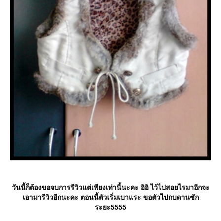
วันนี้ก็ต้องขอจบการรีวิวแต่เพียงเท่านี้นะคะ อิอิ ไว้ไปสอยไรมาอีกจะ
เอามารีวิวอีกนะคะ ตอนนี้ตัวเริ่มเบาแระ ขอตัวไปกบดานซัก
ระยะ5555