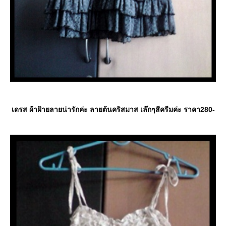
เดรส ผ้าฝ้ายลายน่ารักค่ะ ลายต้นคริสมาส เล๊กๆสีครีมค่ะ ราคา280-