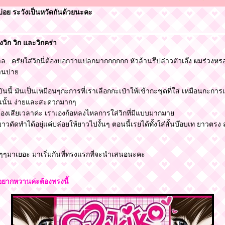
ัดกันด้วยนะคะ
องวิก วิก และวิกคร่า
ล...ครัยใส่วิกนี่ต้องบอกว่าแปลกมากกกกกก หัวล้านรึปล่าวตัวเอ๊ง ผมร่วงหรอ
กานปา
บันนี้ มันเป็นเหมือนๆกะการที่เราเลือกกะเป๋าให้เข้ากะชุดที่ใส่ เหมือนกะการ
ันนั้น ง่ายและสะดวกมากๆ
่ต้องเสียเวลาค่ะ เราเองก้อหลงไหลการใส่วิกที่มีแบบมากมา
ยาวดัดทำได้อยุ่แค่ปล่อยให้ยาวไปงั้นๆ ตอนนี้เรยได้ทั้งใส่สั้นบ๊อบเท ยาวตรง
ๆๆมาเยอะ มาเริ่มกันที่ทรงแรกที่จะนำเสนอนะคะ
อยากหวานค่ะต้องทรงนี้