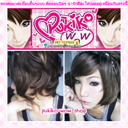
ทรงต่อมาค่ะบ๊อบสั้นๆแบบ ดัดลอนนิดๆ น่ารักดีค่ะใส่บ่อยอยุ่เหมือนกันทรงนี้