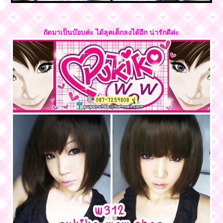
ถัดมาเป็นบ๊อบค่ะ ได้ลุคเด็กลงได้อีก น่ารักดีค่ะ