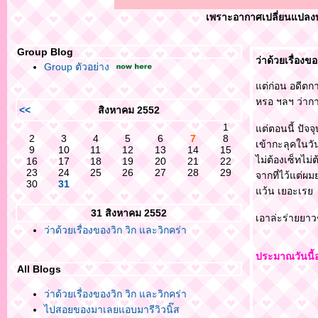
เพราะอากาศเปลี่ยนแปลงบ่อย ระวังเป็นหว
Group Blog
ว่าด้วยเรื่องข
Group ตัวอย่าง
ต่ก่อน อดีตกา
หรอ ฯลฯ ว่า
<<
สิงหาคม 2552
1
ต่ตอนนี้ ปัจจุ
2
3
4
5
6
7
8
เข้ากะลุคในว
9
10
11
12
13
14
15
ไม่ต้องเซ็ทไม
16
17
18
19
20
21
22
23
24
25
26
27
28
29
จากที่ไว้แต่ผม
30
31
ว้น เยอะเร
31 สิงหาคม 2552
เอาล่ะร่ายยาว
ว่าด้วยเรื่องของวิก วิก และวิกคร่า
ประมาณวันนี้
All Blogs
ว่าด้วยเรื่องของวิก วิก และวิกคร่า
ไปสอยของมาเลยแอบมารีวิวนิ๊ส