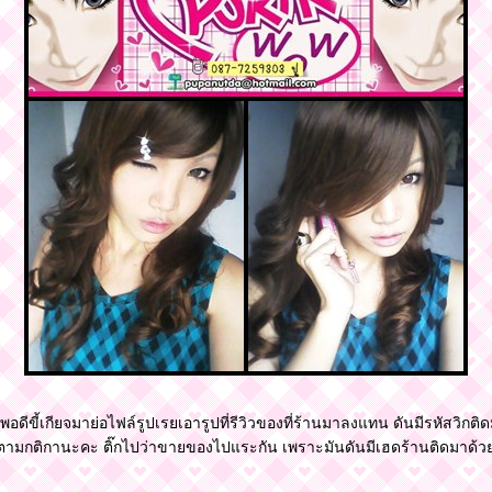
ีขี้เกียจมาย่อไฟล์รูปเรยเอารูปที่รีวิวของที่ร้านมาลงแทน ดันมีรหัสวิกติด
ตามกติกานะคะ ติ๊กไปว่าขายของไปแระกัน เพราะมันดันมีเฮดร้านติดมาด้