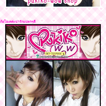
้ก้อโอเคค่ะน่ารักแปลกๆดี