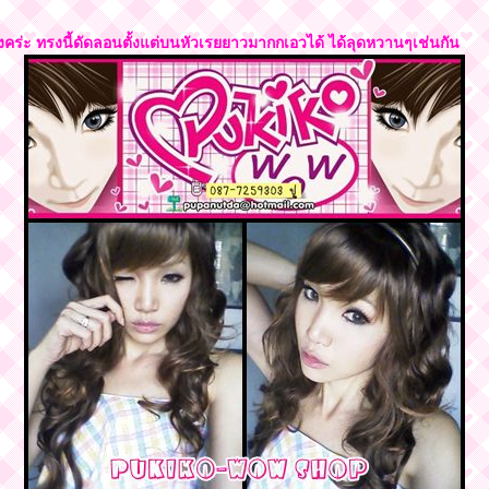
งคร่ะ ทรงนี้ดัดลอนตั้งแต่บนหัวเรยยาวมากกเอวได้ ได้ลุดหวานๆเช่นกัน