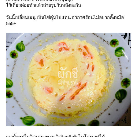
ไว้เดี๋ยวค่อยทำแล้วถ่ายรูปวันหลังละกัน
วันนี้เปลี่ยนเมนู เป็นไข่ตุ๋นไปแทน อากาศร้อนไม่อยากตั้งหม้อ
555+
เอาน้ำซุปไก่ใส่แครอท มาใส่ถ้วยที่เข้าไมโครเวฟได้