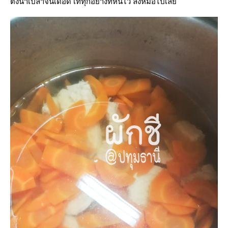
ตั้งน้ำเปล่าจนเดือด เททุกอย่างที่หั่นไว้ ลงหม้อไปเล