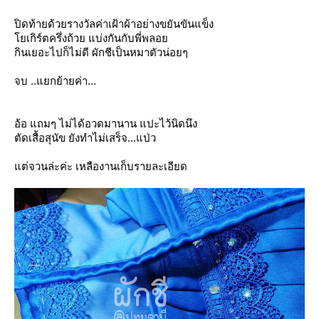
ปิดท้ายด้วยรางวัลค่าเฝ้าผ้าอย่างขยันขันแข็ง
เกิร์ตครึ่งถ้วย แบ่งกันกับพี่พลอ
กินเยอะไปก็ไม่ดี ผักชีเป็นหมาตัวน่อยๆ
จบ ..แยกย้ายค่า...
อ้อ แถมๆ ไม่ได้อวดมานาน แปะไว้นิดนึง
ตัดเสื้อสุนัข ยังทำไม่เสร็จ...แป่ว
ต่จวนล่ะค่ะ เหลืองานเก็บรายละเอียด