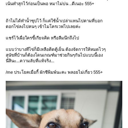
เน้นทำสุกไว้ก่อนเป็นพอ หมาไม่บ่น ..ดีเนอะ 555+
ถ้าไม่ได้ทำน้ำซุปไว้ ก็แค่ใช้น้ำเปล่าแทนไปตามที่บอก
ตอกไข่ลงไปคนๆ เข้าไมโครเวฟไปเลยค่ะ
ชร์ไว้เผื่อใครขี้เกียจคิด หรือลืมนึกถึงไป
บบว่าบางทีไข่ก็มีเหลือติดตู้เย็น ต้องจัดการให้หมดไวๆ
สุนัขที่บ้านก็ต้องโดนเกณฑ์มาช่วยกินๆกันไปแบบนี้เอง
นี่สินะ...ความลับที่แท้จริง...
/me ประโยคเมื่อกี้ ผักชีพิมพ์นะคะ พลอยไม่เกี่ยว 555+