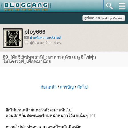
ploy666
ฝากข้อความหลังไมค์
ผู้ติดตามบล็อก : 4 คน
89_[ผักชี@ปทุมธานี] : อาหารสุนัข เมนู 8 ไข่ตุ๋น
ไมโครเวฟ_เพื่อหมาน้อ
ก่อนหน้า
/
สารบัญ
/
ถัดไป
อีกไม่นานหน้าฝนคงกำลังจะผ่านพ้นไป
ส่วนผักชีก็ผลัดขนเตรียมหน้าหนาวไว้แต่เนิ่นๆ T^T
กวาดไปค่ะ ทำความสะอาดบ้านกันมือหงิก