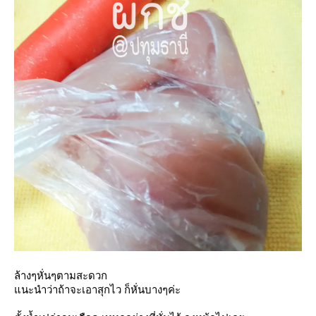
ล้างๆหั่นๆตามสะดวก
นะนำว่าถ้าจะเอาสุกไว ก็หั่นบางๆค่ะ