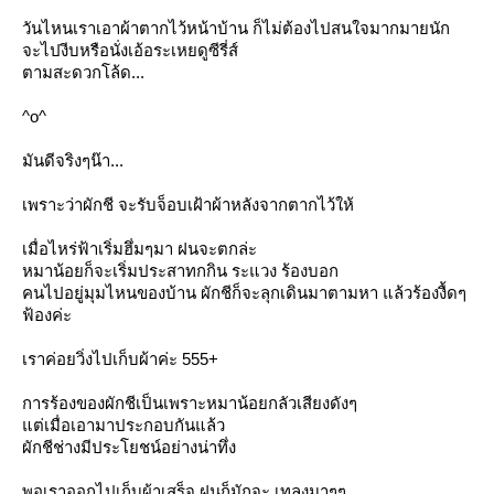
วันไหนเราเอาผ้าตากไว้หน้าบ้าน ก็ไม่ต้องไปสนใจมากมายนัก
จะไปงีบหรือนั่งเอ้อระเหยดูซีรี่ส์
ตามสะดวกโล้ด...
^o^
มันดีจริงๆน๊า...
เพราะว่าผักชี จะรับจ็อบเฝ้าผ้าหลังจากตากไว้ให้
เมื่อไหร่ฟ้าเริ่มฮึ่มๆมา ฝนจะตกล่ะ
หมาน้อยก็จะเริ่มประสาทกกิน ระแวง ร้องบอก
คนไปอยู่มุมไหนของบ้าน ผักชีก็จะลุกเดินมาตามหา แล้วร้องงื้ดๆ
ฟ้องค่ะ
เราค่อยวิ่งไปเก็บผ้าค่ะ 555+
การร้องของผักชีเป็นเพราะหมาน้อยกลัวเสียงดังๆ
ต่เมื่อเอามาประกอบกันแล้ว
ผักชีช่างมีประโยชน์อย่างน่าทึ่ง
พอเราออกไปเก็บผ้าเสร็จ ฝนก็มักจะ เทลงมาๆๆ