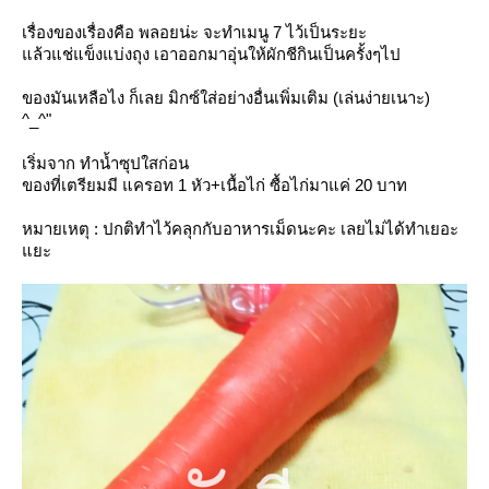
เรื่องของเรื่องคือ พลอยน่ะ จะทำเมนู 7 ไว้เป็นระยะ
ล้วแช่แข็งแบ่งถุง เอาออกมาอุ่นให้ผักชีกินเป็นครั้งๆไป
ของมันเหลือไง ก็เลย มิกซ์ใส่อย่างอื่นเพิ่มเติม (เล่นง่ายเนาะ)
^_^"
เริ่มจาก ทำน้ำซุปใสก่อน
ของที่เตรียมมี แครอท 1 หัว+เนื้อไก่ ซื้อไก่มาแค่ 20 บาท
หมายเหตุ : ปกติทำไว้คลุกกับอาหารเม็ดนะคะ เลยไม่ได้ทำเยอะ
ะ