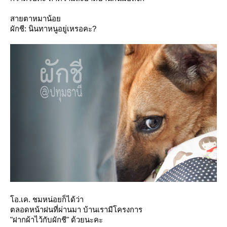
สายตาหมาน้อ
ผักชี: นินทาหนูอยู่เหรอคะ?
อ.เค. ชมหน่อยก็ได้ว่า
ตลอดหน้าฝนที่ผ่านมา บ้านเรามีโครงการ
"ฝากผ้าไว้กับผักชี"
ด้วยนะคะ