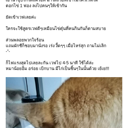
ตอกไข่ 1 ฟอง ลงไปคนๆให้เข้ากัน
ัดเข้าเวฟเลยค่ะ
ครจะใช้สูตรเวฟดีๆเหมือนไข่ตุ๋นที่คนกินกันก็ตามสบา
ส่วนพลอยพวกใจร้อน
ถมผักชีก็ชอบมานั่งรอ เร่ง งี้ดๆๆ เมื่อไหร่สุก ถามไม่เลิก
-"-
ก็ไฟแรงสุดไปเลยละกัน เวฟไป 4-5 นาที ใช้ได้ล่ะ
หมาน้อยอิ่ม อร่อย เบิกบาน มีไก่เป็นชิ้นๆในนั้นด้วย เย้เย!!!