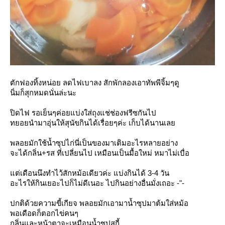
ตักฟองทิ้งหน่อย ลดไฟเบาลง สักพักลองเอาทัพพีจิ้มๆดู
นิ่มก็สุกหมดนั่นล่ะนะ
ปิดไฟ รอเย็นๆค่อยแบ่งใส่ถุงแช่ช่องฟรีซกันไป
ทยอยนำมาอุ่นให้สุนัขกินได้เรื่อยๆค่ะ เก็บได้นานเล
พลอยมักใช้น้ำซุปไก่นี่เป็นของมาเติมอะไรหลายอย่าง
จะได้กลิ่น+รส ที่เปลี่ยนไป เหมือนเป็นมื้อใหม่ หมาไม่เบื่อ
ต่เดือนนึงทำไว้สักหม้อเดียวค่ะ แบ่งกินได้ 3-4 วัน
อะไรให้กินเยอะไปก็ไม่ดีเนอะ ไปกินอย่างอื่นมั่งเถอะ -"-
ปกติด้วยความขี้เกียจ พลอยมักเอามาน้ำซุปมาต้มใส่หม้อ
พอเดือดก็ตอกไข่คนๆ
กลิ่นและหน้าตาจะเหมือนน้ำซุปสุกี้