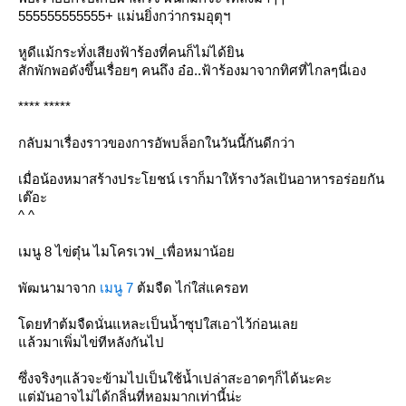
555555555555+ แม่นยิ่งกว่ากรมอุตุฯ
หูดีแม้กระทั่งเสียงฟ้าร้องที่คนก็ไม่ได้ยิน
สักพักพอดังขึ้นเรื่อยๆ คนถึง อ๋อ..ฟ้าร้องมาจากทิศที่ไกลๆนี่เอง
**** *****
กลับมาเรื่องราวของการอัพบล็อกในวันนี้กันดีกว่า
เมื่อน้องหมาสร้างประโยชน์ เราก็มาให้รางวัลเป้นอาหารอร่อยกัน
เต๊อะ
^ ^
เมนู 8 ไข่ตุ๋น ไมโครเวฟ_เพื่อหมาน้อ
พัฒนามาจาก
เมนู 7
ต้มจืด ไก่ใส่แครอท
ดยทำต้มจืดนั่นแหละเป็นน้ำซุปใสเอาไว้ก่อนเล
ล้วมาเพิ่มไข่ทีหลังกันไป
ซึ่งจริงๆแล้วจะข้ามไปเป็นใช้น้ำเปล่าสะอาดๆก็ได้นะคะ
ต่มันอาจไม่ได้กลิ่นที่หอมมากเท่านี้น่ะ