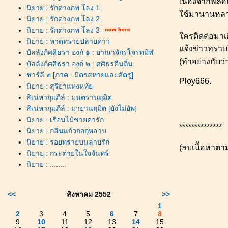
เนื่องจากพลอย
นิยาย : รักต่างภพ โลง 1
ช้มานานหลายป
นิยาย : รักต่างภพ โลง 2
นิยาย : รักต่างภพ โลง 3
ครติดต่อมาเ
นิยาย : หาดทรายปลายดาว
จ้งข่าวทราบโ
บัลลังก์ศศิธรา องก์ ๑ : อาณาจักรโจรทมิฬ
(ทำอย่างกับว่
บัลลังก์ศศิธรา องก์ ๒ : ศศิธรคืนถิ่น
ชาร์ลี ๒ [ภาค : มิตรสหายและศัตรู]
Ploy666.
นิยาย : สุริยาแห่งหทั
สิเน่หากุมภีล์ : มนตรานฤมิต
สิเน่หากุมภีล์ : มายานฤมิต [ยังไม่อัพ]
นิยาย : เรือนไม้ชายคารัก
**************
นิยาย : กลิ่นแก้วกอกุหลาบ
นิยาย : รอยทรายบนลายรัก
(ลบเนื้อหาตา
นิยาย : กระต่ายในใจจันทร์
นิยาย : ........
<<
สิงหาคม 2552
>>
1
2
3
4
5
6
7
8
9
10
11
12
13
14
15