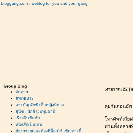
Bloggang.com : weblog for you and your gang
Group Blog
เงาบรรณ 22 [ลบ
ทักทา
สัพเพเหระ
สารบัญ ผักชี เด็กหญิงมีหาง
คุยกันก่อนอัพ
สุนัข : ผักชี@ปทุมธานี
เรียงฝันพันฟ้า
ทรศัพท์เสียค่
หนังสือเป็นเล่ม
ท่านทั้งหลายท
ต้องการกุญแจห้องที่ล็อกไว้ เชิญทางนี้