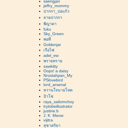
saengjan
jeffry_mommy
ปากกา_ปอแก้ว
ลายปากกา
พิญาดา
fuku
Sky_Green
พอที
Goldenjar
เรือไฟ
adel_ew
พรายทรา
sawkitty
Oops! a daisy
Nrostahpan_My
PSlovebird
lord_arsenal
หวานใจนายโหด
ป้าโซ
raya_sailomchoy
trytobeillustrator
justine.b
J. K. Meow
vijitra
สุชาคริยา