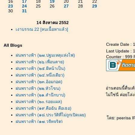
16
17
18
19
20
21
22
23
24
25
26
27
28
29
30
31
14 สิงหาคม 2552
เงาบรรณ 22 [ลบเนื้อหาแล้ว]
Create Date : 
All Blogs
Last Update : 
ฝนพรางฟ้า (๒๗.ปฐมเหตุแห่งไฟ)
Counter : 999 
ฝนพรางฟ้า (๒๖.เพื่อนตาย)
ฝนพรางฟ้า (๒๕.ผีหน้าเป็น)
ฝนพรางฟ้า (๒๔.หนึ่งเดียว)
ฝนพรางฟ้า (๒๓.อ้อมกอด)
อ่านตอนนี้ตื่นเ
ฝนพรางฟ้า (๒๒.หัวโขน)
ไม่ใช่นี่ ค่อยโ
ฝนพรางฟ้า (๒๑.สำนึกบาป)
ฝนพรางฟ้า (๒๐.รอยแผล)
ฝนพรางฟ้า (๑๙.คือฉัน คือเธอ)
ฝนพรางฟ้า (๑๘.ประวัติที่ไม่ถูกเปิดเผย)
ดย: peerisa IP
ฝนพรางฟ้า (๑๗.วจีทุจริต)
ฝนพรางฟ้า (๑๖.กระยาหารมื้อปีศาจ)
ฝนพรางฟ้า (๑๕.จุมพิตสีเลือด)