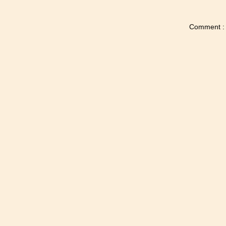
เงาบรรณ 00 (บทนำ)
คุยกันก่อนอัพนิยาย 4 เรื่องรวด!!!
Comment :