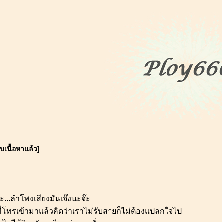
เนื้อหาแล้ว]
ะ...ลำโพงเสียงมันเจ๊งนะจ๊ะ
ี่โทรเข้ามาแล้วคิดว่าเราไม่รับสายก็ไม่ต้องแปลกใจไป