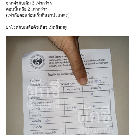
จากค่าตับเดิม 3 เท่ากว่าๆ
ตอนนี้เหลือ 2 เท่ากว่าๆ
(เท่ากับตอนก่อนเริ่มกินยาน่ะแหละ)
าโรคตับเหลือตัวเดียว เม็ดสีชมพู