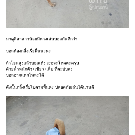
มาดูลีลาสาวน้อยมีหางเล่นบอลกันดีกว่า
บอลต้องกลิ้งเรี่ยพื้นนะคะ
ถ้าโยนสูงแล้วบอลเด้ง เธอจะโดดตะครุบ
ด้วยน้ำหนักตัว+เขียว+เล็บ ที่ตะปบลง
บอลอาจแตกโพละได้
ดังนั้นกลิ้งเรี่ยไปตามพื้นค่ะ ปลอดภัยเล่นได้นานดี