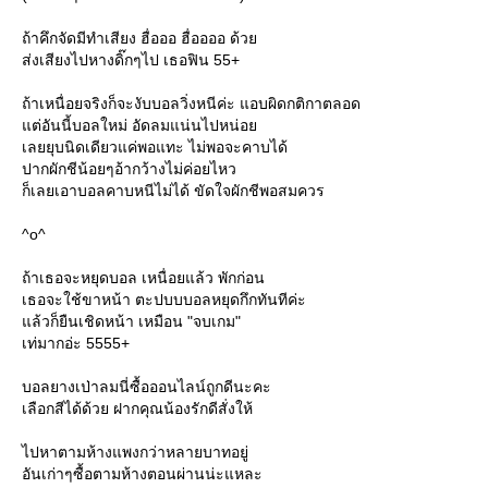
ถ้าคึกจัดมีทำเสียง ฮื่อออ ฮื่ออออ ด้ว
ส่งเสียงไปหางดิ๊กๆไป เธอฟิน 55+
ถ้าเหนื่อยจริงก็จะงับบอลวิ่งหนีค่ะ แอบผิดกติกาตลอด
ต่อันนี้บอลใหม่ อัดลมแน่นไปหน่อ
เลยยุบนิดเดียวแค่พอแทะ ไม่พอจะคาบได้
ปากผักชีน้อยๆอ้ากว้างไม่ค่อยไหว
ก็เลยเอาบอลคาบหนีไม่ได้ ขัดใจผักชีพอสมควร
^o^
ถ้าเธอจะหยุดบอล เหนื่อยแล้ว พักก่อน
เธอจะใช้ขาหน้า ตะปบบบอลหยุดกึกทันทีค่ะ
ล้วก็ยืนเชิดหน้า เหมือน "จบเกม"
เท่มากอ่ะ 5555+
บอลยางเป่าลมนี่ซื้อออนไลน์ถูกดีนะคะ
เลือกสีได้ด้วย ฝากคุณน้องรักดีสั่งให้
ไปหาตามห้างแพงกว่าหลายบาทอยู่
อันเก่าๆซื้อตามห้างตอนผ่านน่ะแหละ