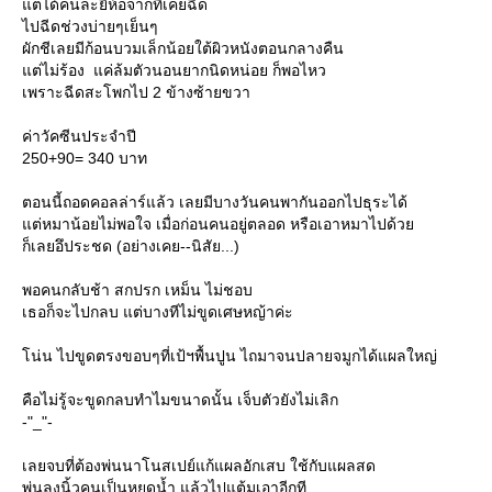
ต่ได้คนละยี่ห้อจากที่เคยฉีด
ไปฉีดช่วงบ่ายๆเย็นๆ
ผักชีเลยมีก้อนบวมเล็กน้อยใต้ผิวหนังตอนกลางคืน
ต่ไม่ร้อง แค่ล้มตัวนอนยากนิดหน่อย ก็พอไหว
เพราะฉีดสะโพกไป 2 ข้างซ้ายขวา
ค่าวัคซีนประจำปี
250+90= 340 บาท
ตอนนี้ถอดคอลล่าร์แล้ว เลยมีบางวันคนพากันออกไปธุระได้
ต่หมาน้อยไม่พอใจ เมื่อก่อนคนอยู่ตลอด หรือเอาหมาไปด้ว
ก็เลยอึประชด (อย่างเคย--นิสัย...)
พอคนกลับช้า สกปรก เหม็น ไม่ชอบ
เธอก็จะไปกลบ แต่บางทีไม่ขูดเศษหญ้าค่ะ
น่น ไปขูดตรงขอบๆที่เป้ฯพื้นปูน ไถมาจนปลายจมูกได้แผลใหญ่
คือไม่รู้จะขูดกลบทำไมขนาดนั้น เจ็บตัวยังไม่เลิก
-"_"-
เลยจบที่ต้องพ่นนาโนสเปย์แก้แผลอักเสบ ใช้กับแผลสด
พ่นลงนิ้วคนเป็นหยดน้ำ แล้วไปแต้มเอาอีกที