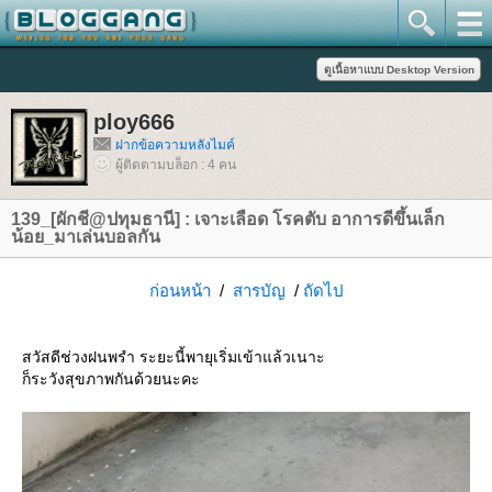
ploy666
ฝากข้อความหลังไมค์
ผู้ติดตามบล็อก : 4 คน
139_[ผักชี@ปทุมธานี] : เจาะเลือด โรคตับ อาการดีขึ้นเล็ก
น้อย_มาเล่นบอลกัน
ก่อนหน้า
/
สารบัญ
/
ถัดไป
สวัสดีช่วงฝนพรำ ระยะนี้พายุเริ่มเข้าแล้วเนาะ
ก็ระวังสุขภาพกันด้วยนะคะ