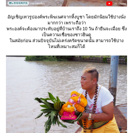
อัญเชิญเทวรูปองค์พระพิฆเนศจากหิ้งบูชา โดยมักนิยมใช้ปางนั่ง
มากกว่า เพราะถือว่า
พระองค์จะต้องมาประทับอยู่ที่บ้านเราถึง 10 วัน ถ้ายืนจะเมื่อย ซึ่ง
เป็นความเชื่อของชาวฮินดู
นสมัยก่อน ส่วนปัจจุบันไม่เคร่งครัดขนาดนั้น สามารถใช้ปาง
ไหนที่เหมาะสมก็ได้