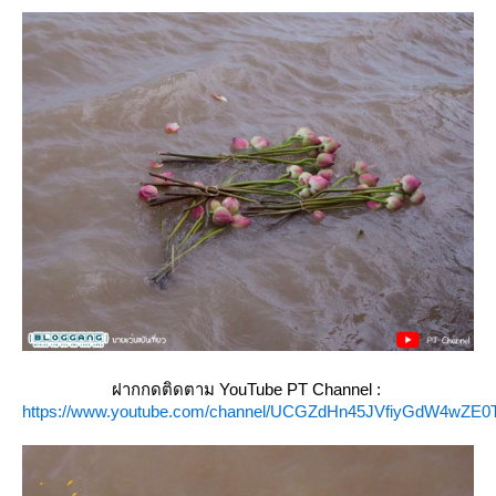
ฝากกดติดตาม YouTube PT Channel :
https://www.youtube.com/channel/UCGZdHn45JVfiyGdW4wZE0