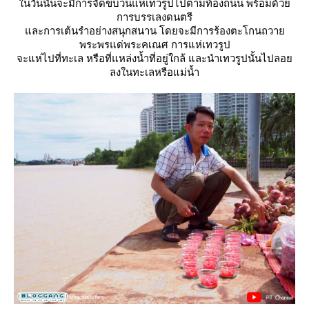
นวันนั้นจะมีการจัดขบวนแห่เทวรูปไปตามท้องถนน พร้อมด้ว
การบรรเลงดนตรี
ละการเต้นรำอย่างสนุกสนาน โดยจะมีการร้องตะโกนถวา
พระพรแด่พระคเณศ การแห่เทวรูป
จะแห่ไปที่ทะเล หรือที่แหล่งน้ำที่อยู่ใกล้ และนำเทวรูปนั้นไปลอ
ลงในทะเลหรือแม่น้ำ