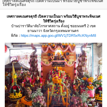
เทศกาลคเณศจตุรถี เปิดความเป็นมา พร้อมวิธีบูชาพระพิฆเนศ
ห้ชีวิตรุ่งเรือง
เทศกาลคเณศจตุรถี เปิดความเป็นมา พร้อมวิธีบูชาพระพิฆเนศ
ห้ชีวิตรุ่งเรือง
บ้านปาราวัติมาลัยไกรลาศสถาน
ตั้งอยู่ ซอยนนทรี 2 เขต
านนาวา จังหวัดกรุงเทพมหานคร
พิกัด :
https://maps.app.goo.gl/WV1jTDR5xRcKNynM8