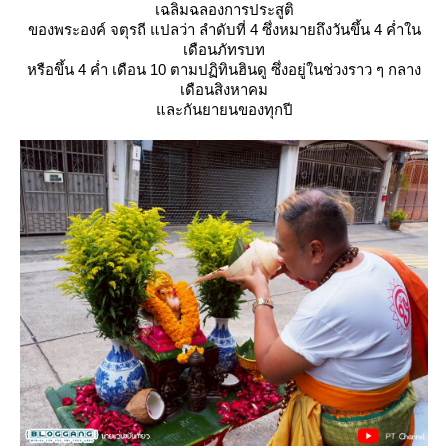
เฉลิมฉลองการประสูติ
ของพระองค์ จตุรถี แปลว่า ลำดับที่ 4 ซึ่งหมายถึงวันขึ้น 4 ค่ำใน
เดือนภัทรบท
หรือขึ้น 4 ค่ำ เดือน 10 ตามปฏิทินฮินดู ซึ่งอยู่ในช่วงราว ๆ กลาง
เดือนสิงหาคม
ละกันยายนของทุกปี