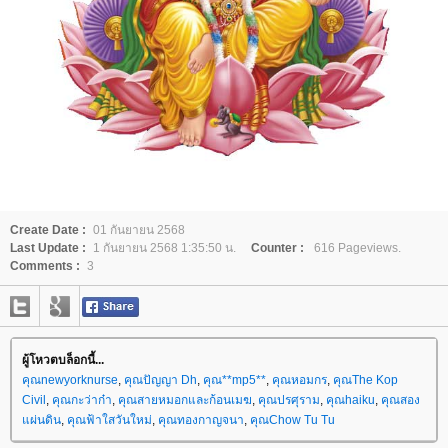
Create Date :
01 กันยายน 2568
Last Update :
1 กันยายน 2568 1:35:50 น.
Counter :
616 Pageviews.
Comments :
3
ผู้โหวตบล็อกนี้...
คุณnewyorknurse
,
คุณปัญญา Dh
,
คุณ**mp5**
,
คุณหอมกร
,
คุณThe Kop
Civil
,
คุณกะว่าก๋า
,
คุณสายหมอกและก้อนเมฆ
,
คุณปรศุราม
,
คุณhaiku
,
คุณสอง
ผ่นดิน
,
คุณฟ้าใสวันใหม่
,
คุณทองกาญจนา
,
คุณChow Tu Tu