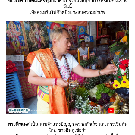
ของ
เทศกาลคเณศจตุรถี
มาฝาก พร้อมวิธีบูชาพระพิฆเนศในช่วง
วันนี้
เพื่อส่งเสริมให้ชีวิตยิ่งประสบความสำเร็จ
พระพิฆเนศ
เป็นเทพเจ้าแห่งปัญญา ความสำเร็จ และการเริ่มต้น
หม่ ชาวฮินดูเชื่อว่า