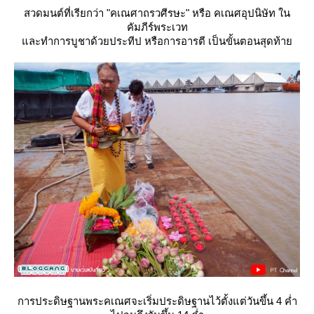
สวดมนต์ที่เรียกว่า "คเณศาถรวศีรษะ" หรือ คเณศอุปนิษัท ใน
คัมภีร์พระเวท
ละทำการบูชาด้วยประทีป หรือการอารตี เป็นขั้นตอนสุดท้า
การประดิษฐานพระคเณศจะเริ่มประดิษฐานไว้ตั้งแต่วันขึ้น 4 ค่ำ