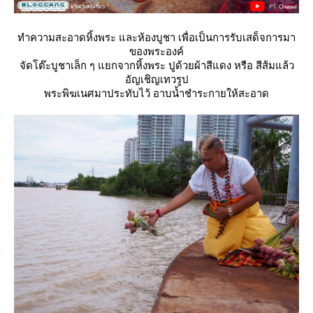
ทำความสะอาดหิ้งพระ และห้องบูชา เพื่อเป็นการรับเสด็จการมา
ของพระองค์
จัดโต๊ะบูชาเล็ก ๆ แยกจากหิ้งพระ ปูด้วยผ้าสีแดง หรือ สีส้มแล้ว
อัญเชิญเทวรูป
พระพิฆเนศมาประทับไว้ อาบน้ำชำระกายให้สะอาด