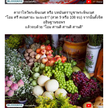
คาถาไหว้พระพิฆเนศ หรือ บทมันตราบูชาพระพิฆเนศ
“โอม ศรี คเณศายะ นะมะฮา” (สวด 9 หรือ 108 จบ) จากนั้นตั้งจิต
อธิษฐานขอพร
ล้วจบด้วย “โอม ศานติ ศานติ ศานติ”