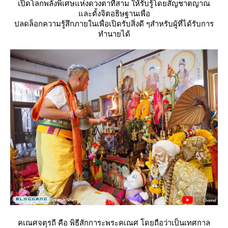
เปิดโลกพลังพิเศษแห่งดวงตาที่สาม ให้รับรู้โดยสัญชาตญาณ
ละตั้งจิตอธิษฐานเพื่อ
ปลดล็อกความรู้สึกภายในเพื่อเปิดรับสิ่งดี ๆสำหรับผู้ที่ได้รับการ
ทำนายได้
คเณศจตุรถี คือ พิธีสักการะพระคเณศ โดยถือว่าเป็นเทศกาล