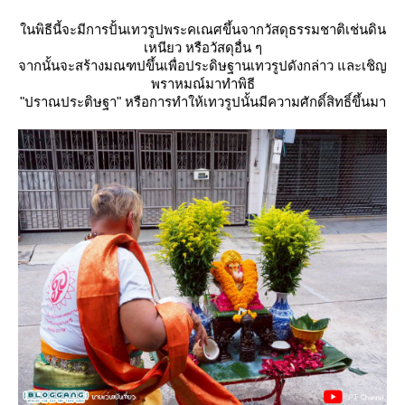
นพิธีนี้จะมีการปั้นเทวรูปพระคเณศขึ้นจากวัสดุธรรมชาติเช่นดิน
เหนียว หรือวัสดุอื่น ๆ
จากนั้นจะสร้างมณฑปขึ้นเพื่อประดิษฐานเทวรูปดังกล่าว และเชิญ
พราหมณ์มาทำพิธี
"ปราณประติษฐา" หรือการทำให้เทวรูปนั้นมีความศักดิ์สิทธิ์ขึ้นมา