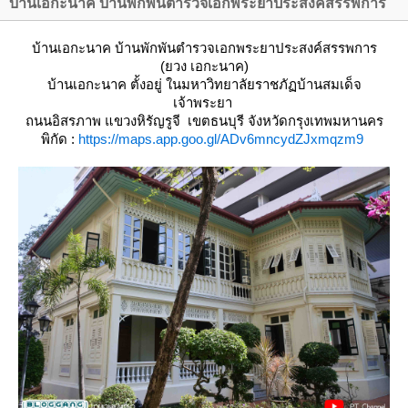
บ้านเอกะนาค บ้านพักพันตำรวจเอกพระยาประสงค์สรรพการ
บ้านเอกะนาค บ้านพักพันตำรวจเอกพระยาประสงค์สรรพการ
(ยวง เอกะนาค)
บ้านเอกะนาค
ตั้งอยู่ ในมหาวิทยาลัยราชภัฏบ้านสมเด็จ
เจ้าพระยา
ถนนอิสรภาพ แขวงหิรัญรูจี เขตธนบุรี จังหวัดกรุงเทพมหานคร
พิกัด :
https://maps.app.goo.gl/ADv6mncydZJxmqzm9