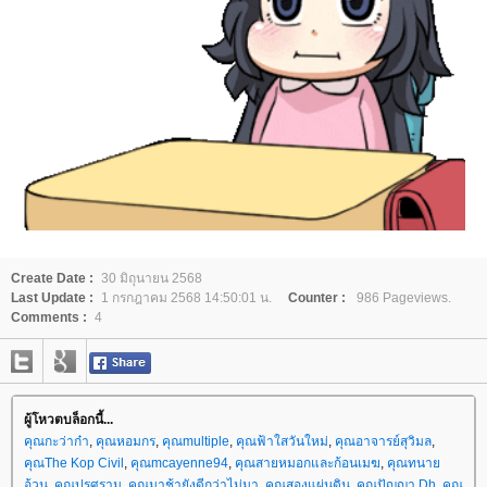
Create Date :
30 มิถุนายน 2568
Last Update :
1 กรกฎาคม 2568 14:50:01 น.
Counter :
986 Pageviews.
Comments :
4
ผู้โหวตบล็อกนี้...
คุณกะว่าก๋า
,
คุณหอมกร
,
คุณmultiple
,
คุณฟ้าใสวันใหม่
,
คุณอาจารย์สุวิมล
,
คุณThe Kop Civil
,
คุณmcayenne94
,
คุณสายหมอกและก้อนเมฆ
,
คุณทนา
อ้วน
,
คุณปรศุราม
,
คุณมาช้ายังดีกว่าไม่มา
,
คุณสองแผ่นดิน
,
คุณปัญญา Dh
,
คุณ