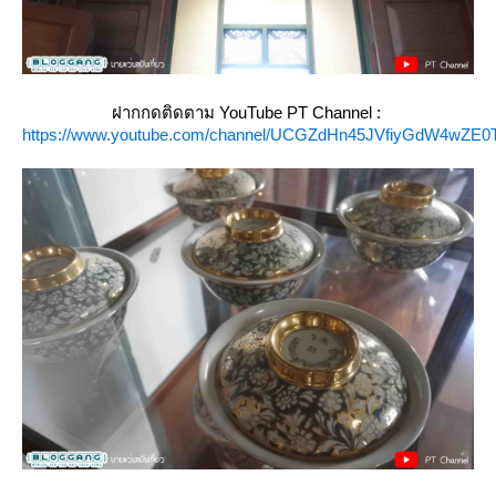
ฝากกดติดตาม YouTube PT Channel :
https://www.youtube.com/channel/UCGZdHn45JVfiyGdW4wZE0