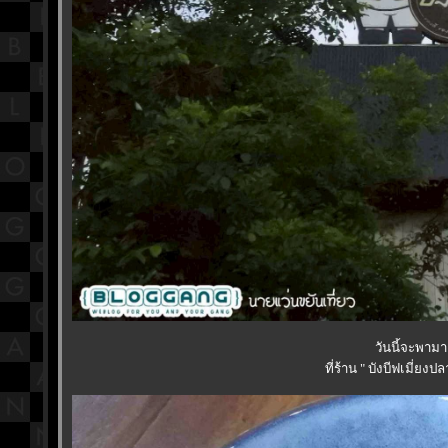
วันนี้จะพาม
ที่ร้าน " บังบีฟเมี่