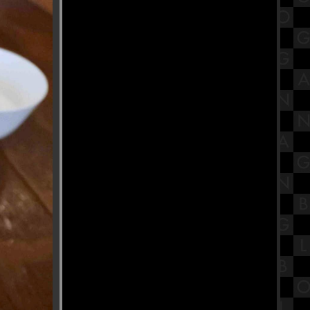
สรุปวิชาเคมีชั้นมัธยมศึกษาตอน
ปลาย (ม.4-6) เรื่องปริมาณสารสัมพันธ์
(สูตร)
VIJIT CHAO PHRAYA 2025 แสงแห่ง
สยามแม่ของแผ่นดิน
เต้าฮวย เฉาก๊วย เฮียมัก ข้าง
รงเรียนราชินี ตำนานที่ยังมีลม
หายใจ
รีวิวภาพยนตร์ "Black Phone 2" สา
หลอน ซ่อนวิญญาณ 2
พระแม่ลักษมี องค์ที่ศักดิ์สิทธ์ วัดดอน
ชี อุบลราชธานี
รับประทานอาหารเพื่อสุขภาพ ที่
ร้านEat&Treat สาขาวิภาวดี
สมเด็จพระนางเจ้าสิริกิติ์ พระบรม
ราชินีนาถ พระบรมราชชนนีพันปี
หลวง
สวงบุญเทศกาลกินเจ โรงเจปากน้ำ
หรือชื่อจีน โรงเจซิ่วฮกตั้ว อัมพวา
รงเจที่มีข้าวต้มเผือน ศาลเจ้าแม่ซา
เนี้ย三娘古廟 ดำเนินสะดวก