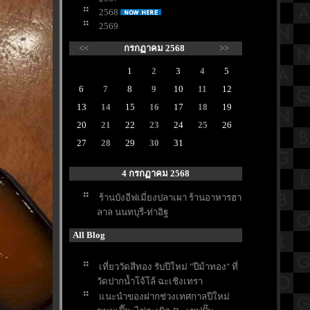
2568
2569
<<
กรกฏาคม 2568
>>
1
2
3
4
5
6
7
8
9
10
11
12
13
14
15
16
17
18
19
20
21
22
23
24
25
26
27
28
29
30
31
4 กรกฏาคม 2568
ร้านบังอีฟเมี่ยงปลาเผา ร้านอาหารฮา
ลาล นนทบุรี-ท่าอิฐ
All Blog
เที่ยววัดสีทอง รับปีใหม่ "ปีม้าทอง" ที่
วัดปากน้ำโจ้โล้ ฉะเชิงเทรา
นะนำของฝากช่วงเทศกาลปีใหม่