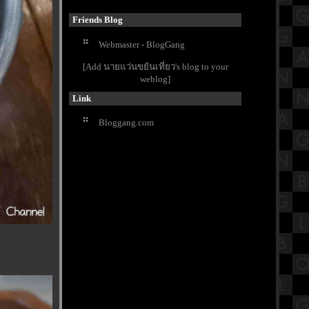
Tiny Chef ตีนไก่รสหม่าล่า พร้อมกินสี
มือคนไทย รสที่คนไทยชอบ
Friends Blog
รีวิวภาพยนตร์ "Zootopia 2" นครสัตว์
Webmaster - BlogGang
มหาสนุก 2
ขอขมากรรม วัดสุทัศน์ หลวงพ่อกลัก
[Add นายแว่นขยันเที่ยว's blog to your
ฝิ่น แก้กรรม ชีวิตติดขัด ถอนคำ
weblog]
สาบาน
Link
กินก๋วยเตี๋ยวคลายหนาว ที่ร้าน
เพชรเกษมเนื้อตุ๋น กะทะยักษ์เจ้าเก่า
Bloggang.com
สรุปวิชาอาเซียน ชั้นประถมศึกษา
ตอนปลาย (ป.6) เรื่องตราแผนดิน
วัดพุทธพรหมยาน (พิชญ์ชาราม) นั่ง
เรือคนละ 20 บาท ชมวัดสีเงิน
กินอาหารเจ้ากับร้านอาหารในตลาด
ปากคลองตลาด ที่ โจ๊กตงนำ
รีวิวภาพยนตร์ "Shelby Oaks" เชลบี้
อคส์ คลิปเฮี้ยน คดีหลอน
พิธีบวงสรวงเพื่อบูรณปฏิสังขรณ์
ช่อฟ้าใบระกา พระอุโบสถ วัดสุทัศน์
ตลาดระแหง 100 ปี ลาดหลุมแก้ว กับ
ร้านอากงสเต็ก ปทุมธานี