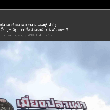
่ยงปลาเผา ร้านอาหารฮาลาล นนทบุรี-ท่าอิฐ
ตั้งอยู่ ท่าอิฐ ปากเกร็ด อำเภอเมือง จังหวัดนนทบุรี
://maps.app.goo.gl/yEiPHfvF343rSv7b7