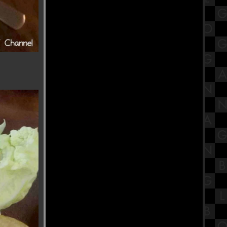
สรุปวิชาภาษาไทย ชั้นมัธยมศึกษา
ตอนต้น (ม.1) เรื่องการอ่านและเขียน
บรรยา
“สระจระเข้" อันซีน วัดพระเชตุพน
วิมลมังคลาราม งดงามราวสวนใน
วรรณคดี
ตำนานลาบเป็ดเมืองอุบลฯ กับสวน
อาหาร ก.แก้ว ลาบเป็ด
รีวิวภาพยนตร์ "Princess Mononoke"
เจ้าหญิงจิตวิญญา
ปาฏิหาริย์แห่งความดี บารมี หลวงพ่อ
ผอม "วัดโพธาราม ชัยนาท”
มากินปลาทู ร้านปลาทูเรสเตอรอง
Platoo Restaurant 普拉图餐厅 ชะอำ
คำศัพท์ภาษาจีน เครื่องเขียน
stationary 静止的 Jìngzhǐ de เหวินจวี้
เทวสถานพระศรีนาคาทุรคาเทวี
สมาคมส่งเสริมคนดี (วัดแขกคลองสี่)
"งานนวราตรี 2568" พิธีแห่ วัดพระศรี
มหาอุมาเทวี (วัดแขกคลองสี่)
รีวิวภาพยนตร์ "The Conjuring: Last