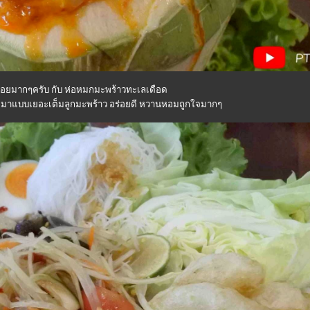
ร่อยมากๆครับ กับ ห่อหมกมะพร้าวทะเลเดือด
 มาแบบเยอะเต็มลูกมะพร้าว อร่อยดี หวานหอมถูกใจมากๆ