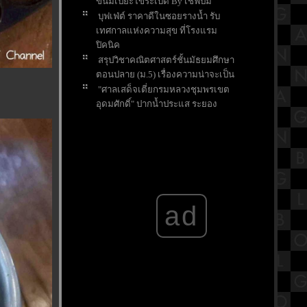
ขนมเปี๊ยะไข่ระเบิด By เชฟปั๊ม
บุฟเฟ่ต์ ราคาดีในซอยรางน้ำ รับ
เทศกาลแห่งความสุข ที่โรงแรม
ปิคนิค
สรุปวิชาคณิตศาสตร์ชั้นมัธยมศึกษา
ตอนปลาย (ม.5) เรื่องความน่าจะเป็น
"ศาลเสด็จเตี่ยกรมหลวงชุมพรเขต
อุดมศักดิ์" ปากน้ำประแส ระยอง
ผลิตภัณฑ์เพื่อสุขภาพส่งท้ายปี กับ
Wellness Green Shop สาขาวิภาวดี
รีวิวภาพยนตร์ "Mue Puen : The Last
Shot" มือปืน หนังไทยส่งท้ายปี
พิธีไหว้ครูเศียร ประจำปี 2568 แห่ง
บ้านปาราวัติมาลัยไกรลาศสถาน
ad
หมูสะเต๊ะเฮียซา ซอยตลาดเก่า
เยาวราช น้ำจิ้มรสเด็ด
สรุปวิชาประวัติศาสตร์ ชั้นประถม
ศึกษาตอนต้น (ป.3) เรื่องวัน
รัฐธรรมนูญ
มาทำความรู้จักวัดสุทัศนเทพวราราม
ราชวรมหาวิหาร กันครับ