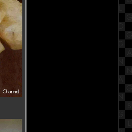
Rites" เดอะ คอนเจอริ่ง คนเรียกผี
พิธีกรรมครั้งสุดท้า
วัดคลองภูมิ วัดติดริมแม่น้ำ
เจ้าพระยาบรรยากาศดี ที่ผมชอบไป
ร้านก๋วยเตี๋ยวที่ลงมิชลินไกด์ ย่านฝั่ง
ธนบุรี กับร้านฉ่อยเป็ดย่าง สาขาสาย2
สรุปวิชาภาษาไทย ชั้นมัธยมศึกษา
ตอนต้น (ม.2) เรื่องประโยคเพื่อการ
สื่อสาร
พิพิธภัณฑ์เด็กกรุงเทพมหานคร แห่ง
ที่ 2 (ทุ่งครุ) พื้นที่ที่ให้ทุกคนใน
ครอบครัวใช้เวลาว่างร่วมกัน
ครัวบ้านขวัญ ทำจากใจ จุดพักรถ
หม่ เมืองเพชรบุรี
รีวิวภาพยนตร์ "Sorry, Baby" ยิ้ม
ไว้..ในวันที่โลกไม่สวย หนังดีที่ต้องดู
ศาลเสด็จเตี่ย กรมหลวงชุมพรเขต
อุดมศักดิ์ ปากน้ำปราณ
ประจวบคีรีขันธ์
พากินของอร่อยย่านเซนต์หลุยส์ ที่
ร้านหล่อเลี้ยง 搂良 Sweetmeat