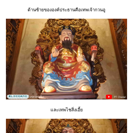
ด้านซ้ายขององค์ประธานคือเทพเจ้ากวนอู
ละเทพไชสิ่งเอี้