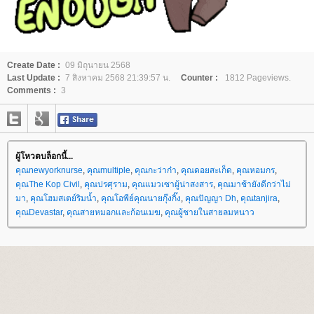
Create Date :
09 มิถุนายน 2568
Last Update :
7 สิงหาคม 2568 21:39:57 น.
Counter :
1812 Pageviews.
Comments :
3
ผู้โหวตบล็อกนี้...
คุณnewyorknurse
,
คุณmultiple
,
คุณกะว่าก๋า
,
คุณดอยสะเก็ด
,
คุณหอมกร
,
คุณThe Kop Civil
,
คุณปรศุราม
,
คุณแมวเซาผู้น่าสงสาร
,
คุณมาช้ายังดีกว่าไม่
มา
,
คุณโฮมสเตย์ริมน้ำ
,
คุณโอพีย์คุณนายกุ๊งกิ๊ง
,
คุณปัญญา Dh
,
คุณtanjira
,
คุณDevastar
,
คุณสายหมอกและก้อนเมฆ
,
คุณผู้ชายในสายลมหนาว