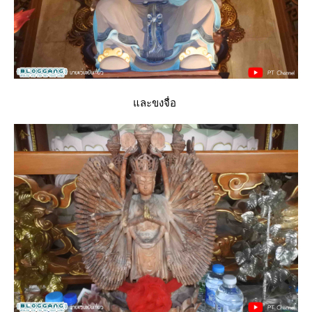
ละขงจื่อ