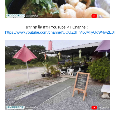
ฝากกดติดตาม YouTube PT Channel :
https://www.youtube.com/channel/UCGZdHn45JVfiyGdW4wZE0