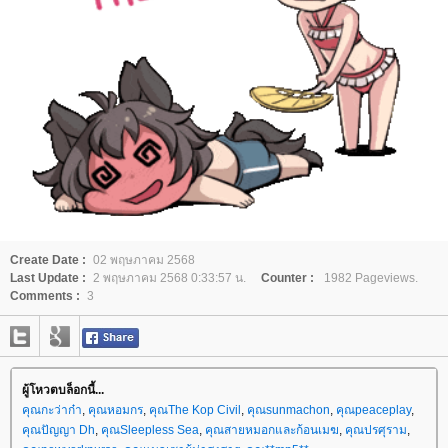
Create Date :
02 พฤษภาคม 2568
Last Update :
2 พฤษภาคม 2568 0:33:57 น.
Counter :
1982 Pageviews.
Comments :
3
ผู้โหวตบล็อกนี้...
คุณกะว่าก๋า
,
คุณหอมกร
,
คุณThe Kop Civil
,
คุณsunmachon
,
คุณpeaceplay
,
คุณปัญญา Dh
,
คุณSleepless Sea
,
คุณสายหมอกและก้อนเมฆ
,
คุณปรศุราม
,