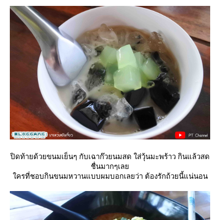
ปิดท้ายด้วยขนมเย็นๆ กับเฉาก๊วยนมสด ใส่วุ้นมะพร้าว กินแล้วสด
ชื่นมากๆเล
ครที่ชอบกินขนมหวานแบบผมบอกเลยว่า ต้องรักถ้วยนี้แน่นอน