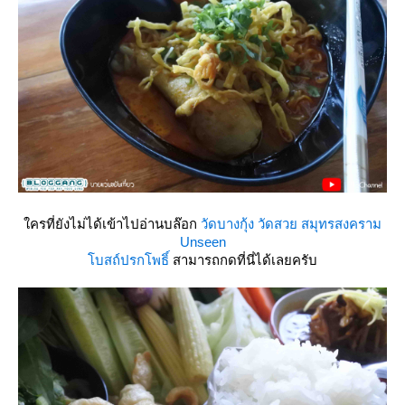
ครที่ยังไม่ได้เข้าไปอ่านบล๊อก
วัดบางกุ้ง วัดสวย สมุทรสงคราม
Unseen
บสถ์ปรกโพธิ์
สามารถกดที่นี่ได้เลยครับ