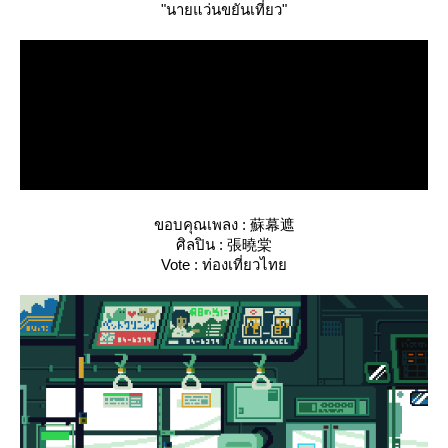
"นายแว่นขยันเที่ยว"
ขอบคุณเพลง : 蘇幕遮
ศิลปิน : 張曉棠
Vote : ท่องเที่ยวไท