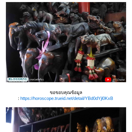
ขอขอบคุณข้อมูล
:
https://horoscope.trueid.net/detail/YBd0dYjl0KxB