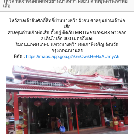
ไหว้ศาลเจ้าจีนศักดิ์สิทธิ์ย่านบางหว้า ฝั่งธน ศาลขุนด่านเจ้าพ่อ
เสือ
ไหว้ศาลเจ้าจีนศักดิ์สิทธิ์ย่านบางหว้า ฝั่งธน ศาลขุนด่านเจ้าพ่อ
เสือ
ศาลขุนด่านเจ้าพ่อเสือ
ตั้งอยู่ ติดกับ MRTเพชรเกษม48 ทางออก
2 เดินไปอีก 300 เมตรถึงเล
ริมถนนเพชรเกษม แขวงบางหว้า เขตภาษีเจริญ จังหวัด
กรุงเทพมหานคร
พิกัด :
https://maps.app.goo.gl/rGnCwikHeHxAUmyA6