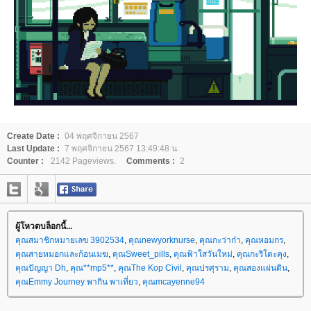
Create Date :
04 พฤศจิกายน 2567
Last Update :
7 พฤศจิกายน 2567 13:49:48 น.
Counter :
2142 Pageviews.
Comments :
2
ผู้โหวตบล็อกนี้...
คุณสมาชิกหมายเลข 3902534
,
คุณnewyorknurse
,
คุณกะว่าก๋า
,
คุณหอมกร
,
คุณสายหมอกและก้อนเมฆ
,
คุณSweet_pills
,
คุณฟ้าใสวันใหม่
,
คุณกะริโตะคุง
,
คุณปัญญา Dh
,
คุณ**mp5**
,
คุณThe Kop Civil
,
คุณปรศุราม
,
คุณสองแผ่นดิน
,
คุณEmmy Journey พากิน พาเที่ยว
,
คุณmcayenne94