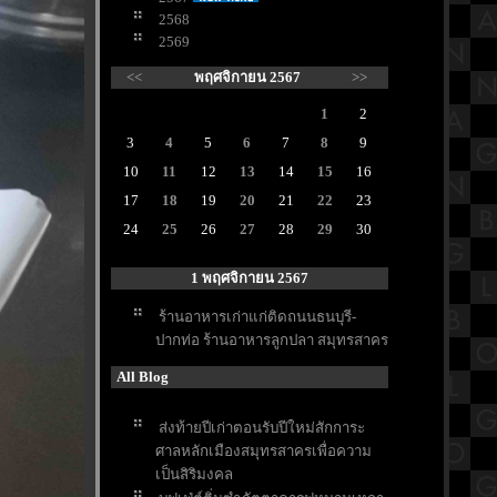
2568
2569
<<
พฤศจิกายน 2567
>>
1
2
3
4
5
6
7
8
9
10
11
12
13
14
15
16
17
18
19
20
21
22
23
24
25
26
27
28
29
30
1 พฤศจิกายน 2567
ร้านอาหารเก่าแก่ติดถนนธนบุรี-
ปากท่อ ร้านอาหารลูกปลา สมุทรสาคร
All Blog
ส่งท้ายปีเก่าตอนรับปีใหม่สักการะ
ศาลหลักเมืองสมุทรสาครเพื่อความ
เป็นสิริมงคล