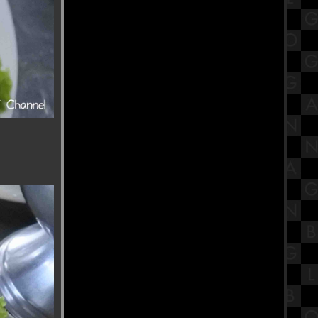
วัดคิรีวงค์ นครสวรรค์
หมาล่าชั่งกิโล ร้านใหม่ ชามใหญ่(大
碗麻辣烫) Huge bowl สาขาอิสรภาพ
รีวิวภาพยนตร์ "The Substance" สว
สลับร่าง
"งานนวราตรี 2567" พิธีแห่ วัดพระศรี
มหาอุมาเทวี (วัดแขกคลองสี่)
พากินเจที่โรงเรียนวุฒิวิทยาสนับสนุน
การศึกษากับโรงเจเปาฮกตั้ว ชลบุรี
สรุปวิชาสังคมไทยสังคมโลกใน
ศตวรรษที่ 21 เรื่องโขนพระราชทาน
สืบมรรคา
เทศกาลกินเจ โรงเจโพธิ์ง่วนตึ๊ง จีถ่ง
เกาะ นครปฐม
ร้านข้าวต้มในตำนาน ร้านนายง้วน
สาธุประดิษฐ์ พระราม 3
รีวิวภาพยนตร์ "Never Let Go" ผูกเป็น
หลุดตา
เรื่องเล่า "ท้าวเวสสุวรรณ" วัดไผ่
จระเข้ นครปฐม