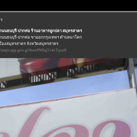
คร
ดถนนธนบุรี-ปากท่อ ร้านอาหารลูกปลา สมุทรสาคร
ริมถนนธนบุรี-ปากท่อ ขาออกกรุงเทพฯ ตำบลนาโคก
มืองสมุทรสาคร จังหวัดสมุทรสาคร
://maps.app.goo.gl/fnnnPMhg514eTqxu9