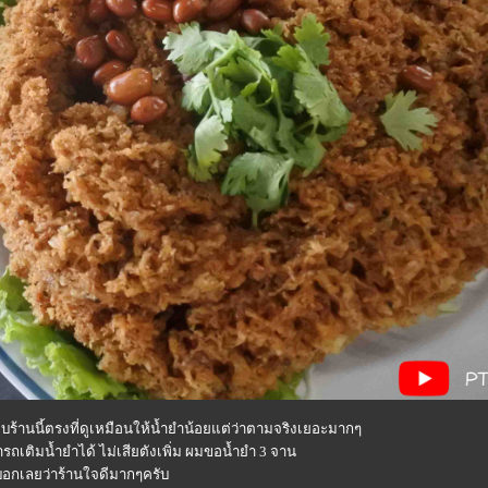
ชอบร้านนี้ตรงที่ดูเหมือนให้น้ำยำน้อยแต่ว่าตามจริงเยอะมากๆ
ถเติมน้ำยำได้ ไม่เสียตังเพิ่ม ผมขอน้ำยำ 3 จาน
อกเลยว่าร้านใจดีมากๆครับ