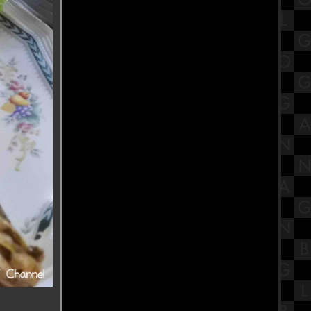
ร้านข้าวต้มต้นตำหรับ บางลำพู ร้าน
ข้าวต้มเพ่งเพ้ง สาขา1วัดมกุ
สรุปวิชาคณิตศาสตร์ชั้นมัธยมศึกษา
ตอนปลาย (ม.5) รวมสูตรตรีโกณมิติ
กราบขอพร "เจ้าแม่ทับทิม" ศาลเจ้า
ม่ทับทิม เชิงสะพาน​ซังฮี้ ตุ๊ยบ่วยเต๊ง
เหนี่ยง
ร้านไก่ย่าง สารคาม อาหารอีสานรส
ซบ ตัวเมืองบางเลน นครปฐม
รีวิวภาพยนตร์ "Taklee Genesis"
ตาคลี เจเนซิส หนังดีที่ห้ามพาดชม
เทศกาลคเณศจตุรถี เปิดความเป็นมา
พร้อมวิธีบูชาพระพิฆเนศให้ชีวิต
รุ่งเรือง
ครัวบ้านต้นไม้ ซีฟู้ด เพชรบุรี สด
อร่อย และดีสมคำล่ำลือ
สรุปวิชาคณิตศาสตร์ชั้นมัธยมศึกษา
ตอนปลาย (ม.5) เรื่องตรีโกณมิติ
วัดศิลปะมอญ(พม่า) ที่คนไทยไม่ค่อ
รู้จัก วัดศิริมงคล สมุทรสาคร
ถนนสายนี้มีตะพาบ ประจำหลัก