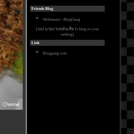
มาก กับร้านChester's
รีวิวภาพยนตร์ "Terrifier 3" เทอร์ริไฟ
Friends Blog
เออร์ 3 ธีสุดของความหฤโหด
Webmaster - BlogGang
ดูพลุใจกลางเมือง กับงาน Vijit Chao
Phraya Thailand 2024
[Add นายแว่นขยันเที่ยว's blog to your
สถานที่ใหม่สายแคมป์ปิ้ง ไร่ปัทมา
weblog]
จุดกางเต็นท์ เล่นน้ำ เพชรบุรี
Link
สรุปวิชาคณิตศาสตร์ ชั้นประถมศึกษา
ตอนปลาย (ป.5) เรื่องทศนิยม
Bloggang.com
บูชาตาไข่ภาคกลาง ที่วัดท่าเจดี
สองพี่น้อง สุพรรณบุรี
Dearest Readers,ด้วยรักและเติบโต
Mini Exhibition ฉลองครบรอบ 9 ปี
P.S.
รีวิวภาพยนตร์ "My Hero Academia:
You're Next" มายฮีโร่อคาเดเมี
เชิดมังกรประเพณีชักพระทางน้ำ แห่
เรืออัญเชิญพระบรมสารีริกธาตุ วัด
นางชี
กินปลาทูทอดร้านเพื่อนแม่ ที่ร้านแดง
ริมน้ำ สมุทรสงคราม
นวข้อสอบเข้า มัธยมศึกษาปีที่1 วิชา