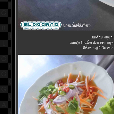
เปิดด้วยเมนูซิกเ
หลนกุ้ง ร้านนี้จะดังมากๆ เมนูห
มีทั้งหลนปู ถ้าใครชอบป