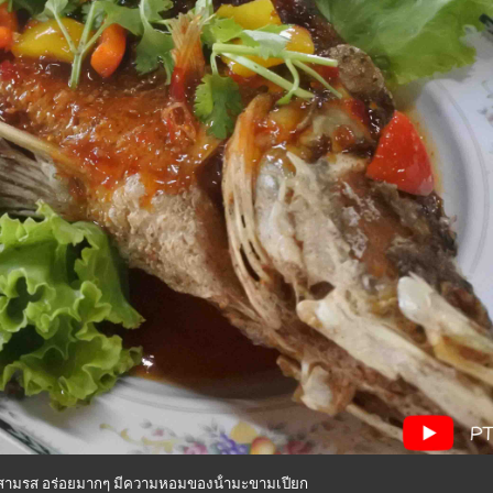
ดสามรส อร่อยมากๆ มีความหอมของน้ํามะขามเปียก