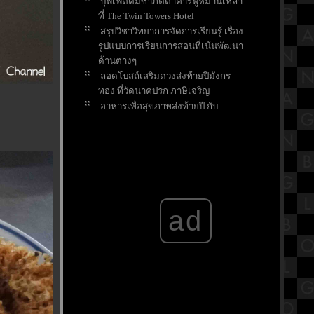
บุฟเฟ่ต์ติ่มซำภัตตาคารฟูหมานเหลา
ที่ The Twin Towers Hotel
สรุปวิชาวิทยาการจัดการเรียนรู้ เรื่อง
รูปแบบการเรียนการสอนที่เน้นพัฒนา
ด้านต่างๆ
ลอดโบสถ์เสริมดวงส่งท้ายปีมังกร
ทอง ที่วัดนาคปรก ภาษีเจริญ
อาหารเพื่อสุขภาพส่งท้ายปี กับ
Wellness Green Shop สาขาวิภาวดี
รีวิวภาพยนตร์ "Wai Noom 2544" วั
หนุ่ม 2544 จะเอาเหล็กหรือเอาเอ็น
เปิดตำนานศาลเจ้าปึงเถ่ากง ศาลเจ้า
พ่อต้นไทร ทางเข้าท่าเรือวัดโพธิ์
ไอศครีม รสพระธรรม ปฐมธรรมรักษ์
ad
วัดโพรงมะเดื่อ นครปฐม
สรุปวิชาเคมีชั้นมัธยมศึกษาตอน
ปลาย (ม.4) เรื่องพันธะโคเวเลนต์
พามาเที่ยววัดทำบุญแต่ไม่ได้แค่บุญ
ได้ความสดชื่นและอร่อย ที่วัดโพรง
มะเดื่อ นครปฐม
ชุดเอาใจคุณหนู!!! ไม่เผ็ดแต่...เด็ด