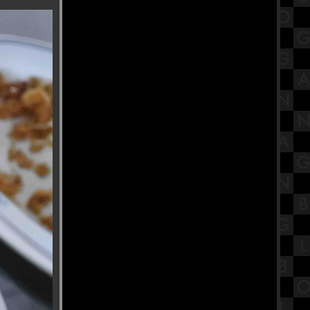
ภาษาไทย เรื่องชนิดของคำภาษาไท
สักการะ "หลวงปู่สุด สิริธโร" องค์
หญ่ วัดกาหลง สมุทรสาคร
ร้านก๋วยเตี๋ยวเนื้อตุ๋น "น้องเบียร์"
ทีเด็ดย่านพุทธมณฑลสาย1
รีวิวภาพยนตร์ "Venom : The Last
Dance" เวน่อม : มหาศึกอสูรอหังการ
ไหว้ศาลเจ้าจีนศักดิ์สิทธิ์ย่านบางหว้า
ฝั่งธน ศาลขุนด่านเจ้าพ่อเสือ
ร้านอาหารเก่าแก่ติดถนนธนบุรี-
ปากท่อ ร้านอาหารลูกปลา สมุทรสาคร
สรุปวิชาวิทยาการจัดการเรียนรู้ เรื่อง
ทฤษฎีการเรียนรู้
วัดเฉลิมพระเกียรติวรวิหาร วัดดัง
นนทบุรี ที่เที่ยวใกล้กรุงเทพ งดงาม
สไตล์ไทยจีน
ร้านบะหมี่ในตำนาน ติดMRTวัด
มังกร กับบะหมีจับกัง เยาวราชเจ้าเก่า
สรุปวิชาเคมีชั้นมัธยมศึกษาตอน
ปลาย (ม.4) เรื่องพันธะเคมี
ชมวิว 360 องศา ที่พระจุฬามณีเจดี