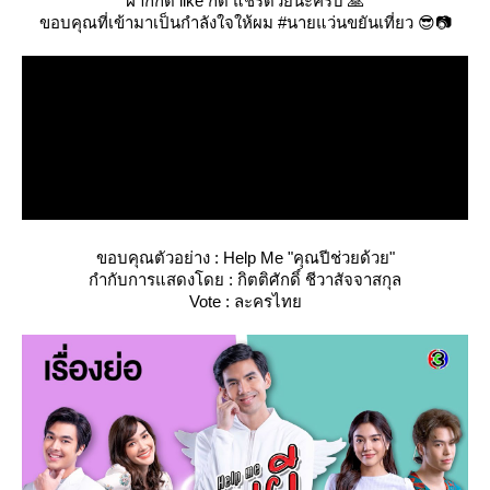
ฝากกด like กด แชร์ด้วยนะครับ 🙏
ขอบคุณที่เข้ามาเป็นกำลังใจให้ผม #นายแว่นขยันเที่ยว 😎📷
ขอบคุณตัวอย่าง : Help Me "คุณปีช่วยด้วย"
กำกับการแสดงโดย : กิตติศักดิ์ ชีวาสัจจาสกุล
Vote : ละครไท