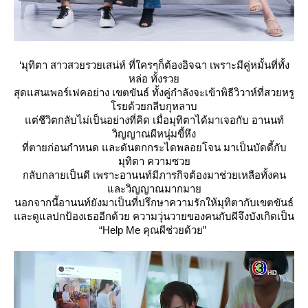
‘มุทิตา สาวสวยรวยเสน่ห์ ที่ใครๆก็ต้องอิจฉา เพราะมีคู่หมั้นที่ทั้ง
หล่อ ทั้งรว
สุดแสนเพอร์เฟคอย่าง เขตขันธ์ ทั้งคู่กำลังจะเข้าพิธีวิวาห์ที่สวยหรู
รยด้วยกลีบกุหลาบ
ต่ชีวิตกลับไม่เป็นอย่างที่คิด เมื่อมุทิตาได้มาเจอกับ อานนท์
วิญญาณผีหนุ่มขี้หึง
ที่ตายก่อนกำหนด และดันตกกระไดพลอยโจน มาเป็นบัดดี้กับ
มุทิตา ความซว
กลับกลายเป็นดี เพราะอานนท์มีภารกิจต้องมาช่วยเหลือทั้งคน
ละวิญญาณมากมา
นอกจากนี้อานนท์ยังมาเป็นที่ปรึกษาความรักให้มุทิตากับเขตขันธ์
ละดูแลปกป้องเธออีกด้วย ความวุ่นวายของคนกับผีจึงบังเกิดเป็น
“Help Me คุณผีช่วยด้วย”