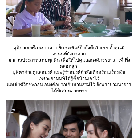
มุทิตาเจอศึกหลายทาง ทั้งเขตขันธ์ยิ่งบึ้งตึงกับเธอ ทั้งคุณผี
อานนท์ยังมาตาม
มากวนประสาทแทบทุกคืน เพื่อให้ไปดูแลอนงค์ภรรยาสาวที่เพิ่ง
คลอดลูก
มุทิตาช่วยดูแลอนงค์ และรู้ว่าอนงค์กำลังเดือดร้อนเรื่องเงิน
เพราะอานนท์ได้กู้ซื้อบ้านเอาไว้
ต่เสียชีวิตซะก่อน อนงค์อยากเก็บบ้านสามีไว้ จึงพยายามหารา
ได้พิเศษหลายทาง