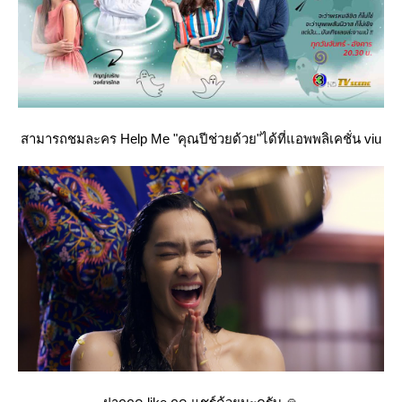
สามารถชมละคร Help Me "คุณปีช่วยด้วย"ได้ที่แอพพลิเคชั่น viu