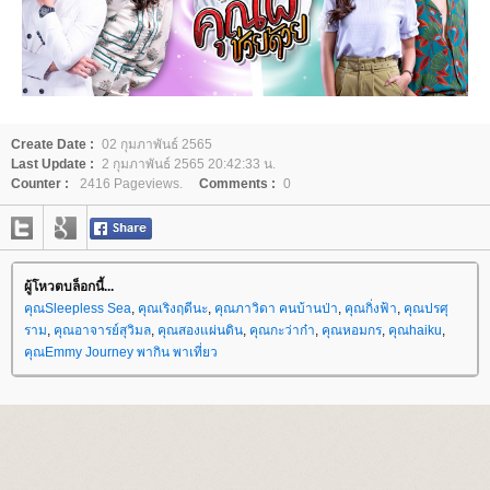
Create Date :
02 กุมภาพันธ์ 2565
Last Update :
2 กุมภาพันธ์ 2565 20:42:33 น.
Counter :
2416 Pageviews.
Comments :
0
ผู้โหวตบล็อกนี้...
คุณSleepless Sea
,
คุณเริงฤดีนะ
,
คุณภาวิดา คนบ้านป่า
,
คุณกิ่งฟ้า
,
คุณปรศุ
ราม
,
คุณอาจารย์สุวิมล
,
คุณสองแผ่นดิน
,
คุณกะว่าก๋า
,
คุณหอมกร
,
คุณhaiku
,
คุณEmmy Journey พากิน พาเที่ยว