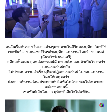
จนวันเริ่มต้นของเรื่องราวต่างๆมากมายในชีวิตของมุทิตาก็มาถึง!
เขตขันธ์วางแผนเซอร์ไพรส์ขอมุทิตาแต่งงาน โดยจ้างอานนท์
(ฉันทวิชช์ ธนะเสวี)
อดีตสตั๊นแมน สุดหล่ออารมณ์ดี มาแกล้งปลอมตัวเป็นโจร ทว่า
ผนเขตขันธ์กลับ
ไม่ประสบความสำเร็จ มุทิตาปฏิเสธเขตขันธ์ ไม่ยอมแต่งงาน
ดยให้เหตุผลว่า
ังอยากทำงานก่อน ประกอบกับไลฟ์สไตล์ของตนไม่เหมาะจะ
ต่งงานตอนนี้
เขตขันธ์เสียใจมาก มุทิตาก็เสียใจไม่แพ้กัน