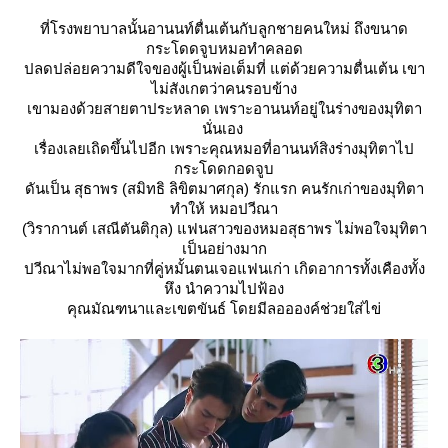
ที่โรงพยาบาลนั้นอานนท์ตื่นเต้นกับลูกชายคนใหม่ ถึงขนาด
กระโดดจูบหมอทำคลอด
ปลดปล่อยความดีใจของผู้เป็นพ่อเต็มที่ แต่ด้วยความตื่นเต้น เขา
ไม่สังเกตว่าคนรอบข้าง
เขามองด้วยสายตาประหลาด เพราะอานนท์อยู่ในร่างของมุทิตา
นั่นเอง
เรื่องเลยเถิดขึ้นไปอีก เพราะคุณหมอที่อานนท์สิงร่างมุทิตาไป
กระโดดกอดจูบ
ดันเป็น สุธาพร (สมิทธิ ลิขิตมาศกุล) รักแรก คนรักเก่าของมุทิตา
ทำให้ หมอปวีณา
(วิรากานต์ เสณีตันติกุล) แฟนสาวของหมอสุธาพร ไม่พอใจมุทิตา
เป็นอย่างมาก
ปวีณาไม่พอใจมากที่คู่หมั้นตนเจอแฟนเก่า เกิดอาการทั้งเคืองทั้ง
หึง นำความไปฟ้อง
คุณมัณฑนาและเขตขันธ์ โดยมีลออองค์ช่วยใส่ไข่