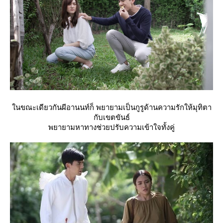
นขณะเดียวกันผีอานนท์ก็ พยายามเป็นกูรูด้านความรักให้มุทิตา
กับเขตขันธ์
พยายามหาทางช่วยปรับความเข้าใจทั้งคู่