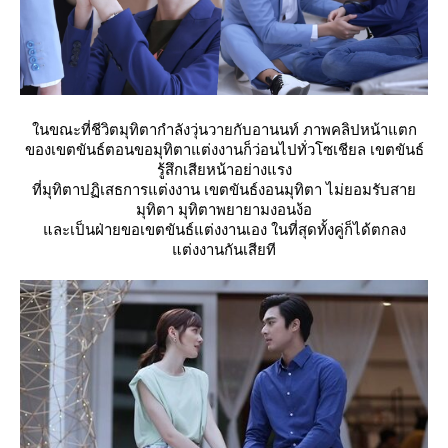
นขณะที่ชีวิตมุทิตากำลังวุ่นวายกับอานนท์ ภาพคลิปหน้าแตก
ของเขตขันธ์ตอนขอมุทิตาแต่งงานก็ว่อนไปทั่วโซเชียล เขตขันธ์
รู้สึกเสียหน้าอย่างแรง
ที่มุทิตาปฏิเสธการแต่งงาน เขตขันธ์งอนมุทิตา ไม่ยอมรับสา
มุทิตา มุทิตาพยายามงอนง้อ
ละเป็นฝ่ายขอเขตขันธ์แต่งงานเอง ในที่สุดทั้งคู่ก็ได้ตกลง
ต่งงานกันเสียที