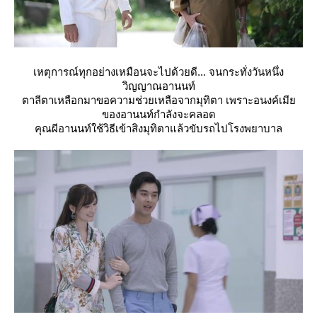
เหตุการณ์ทุกอย่างเหมือนจะไปด้วยดี... จนกระทั่งวันหนึ่ง
วิญญาณอานนท์
ตาลีตาเหลือกมาขอความช่วยเหลือจากมุทิตา เพราะอนงค์เมี
ของอานนท์กำลังจะคลอด
คุณผีอานนท์ใช้วิธีเข้าสิงมุทิตาแล้วขับรถไปโรงพยาบาล