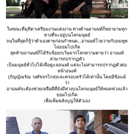
นขณะที่มุทิตาเตรียมงานแต่งงาน ทางด้านอานนท์ก็พยายามทุก
ทางที่จะอยู่บนโลกมนุษย์
จนในที่สุดก็รู้ว่าตัวเองตายก่อนกำหนด...อานนท์โวยวายกับยมทูต
ไม่ยอมไปเกิด
สุดท้ายอานนท์ก็ได้รับข้อยกเว้นจากโลกความตายว่า อานนท์
สามารถปรากฏตัว
เป็นมนุษย์ทั่วไปได้เพื่อดูแลอนงค์ แต่จะไม่สามารถปรากฏตัวต่อ
หน้าอนงค์
(กัญญ์ณรัณ วงศ์ขจรไกล)และครอบครัวได้เท่านั้น โดยมีข้อแม้
ว่า
อานนท์จะต้องช่วยเหลือผีที่ยังมีห่วงบนโลกมนุษย์ให้หมดห่วงแล้ว
อมไปเกิด
เพื่อเพิ่มพลังบุญให้ตัวเอง