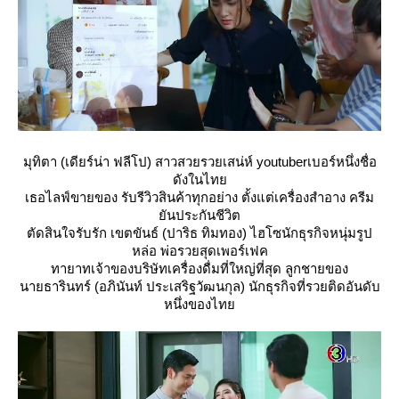
มุทิตา (เดียร์น่า ฟลีโป) สาวสวยรวยเสน่ห์ youtuberเบอร์หนึ่งชื่อ
ดังในไท
เธอไลฟ์ขายของ รับรีวิวสินค้าทุกอย่าง ตั้งแต่เครื่องสำอาง ครีม
ันประกันชีวิต
ตัดสินใจรับรัก เขตขันธ์ (ปาริธ ทิมทอง) ไฮโซนักธุรกิจหนุ่มรูป
หล่อ พ่อรวยสุดเพอร์เฟค
ทายาทเจ้าของบริษัทเครื่องดื่มที่ใหญ่ที่สุด ลูกชายของ
นายธารินทร์ (อภินันท์ ประเสริฐวัฒนกุล) นักธุรกิจที่รวยติดอันดับ
หนึ่งของไท