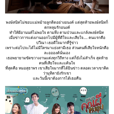
พงษ์สนิทไม่ชอบแม่หม้ายลูกติดอย่างอนงค์ แต่สุดท้ายพงษ์สนิทก็
ตกหลุมรักอนงค์
ทำให้ผีอานนท์ไม่พอใจ ตามหึง ตามป่วนและแกล้งพงษ์สนิท
เมื่อข่าวการแต่งงานออกไปมีผู้ที่ดีใจและเสียใจ.... คนแรกคือ
ปวีณา เธอดีใจมากที่รู้ข่าว
เพราะต่อไปจะได้ไม่มีใครมาแย่งสามีเธอ ส่วนคนที่เสียใจหนักคือ
ละออองค์นั่นเอง
เธอพยายามขัดขวางงานแต่งทุกวิถีทาง แต่ก็ยังไม่สำเร็จ สุดท้า
คนที่เสียใจและแค้นใจ
ที่สุดคือ หมอสุธาพร เขาเสียใจมากที่ได้ยินข่าว ตลอดเวลาเขาคิด
ว่ามุทิตายังรักเขา
ละวันนี้เขาต้องการได้เธอคืน