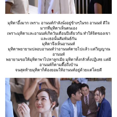
มุทิตาอึ้งมาก เพราะ อานนท์กำลังนั่งอยู่ข้างๆในรถ อานนท์ ดีใจ
มากที่มุทิตาเห็นตนเอง
เพราะมุทิตาและอานนท์เกิดวันเดือนปีเดียวกัน ทำให้จิตของเขา
ละเธอนั้นสัมพันธ์กัน
มุทิตาจึงเห็นอานนท์
มุทิตาพยายามปลอบอานนท์ว่าอานนท์ตายไปแล้ว แต่วิญญาณ
อานนท์
พยายามขอให้มุทิตาพาไปหาลูกเมีย มุทิตาทั้งกลัวทั้งปฏิเสธ แต่ผี
อานนท์ก็ตามตื๊อถึงบ้าน
จนสุดท้ายมุทิตาก็ต้องยอมให้อานนท์อยู่ด้วยแต่โดยดี