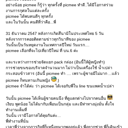
อย่างน้อย picmee ก็รู้ว่า ทุกครั้งที่ picmee ทำดี..ได้มีโอกาสร่วม
งานการกุศลในแต่ละครั้ง
picmee ได้พบคนดีๆ ทุกครั้ง
ละในวันนั้น คนดีที่ว่าคือ...พี่
31 ธันวาคม 2547 หลังการเกิดสึนามิในประเทศไทย 5 วัน
หลังจากการคอยติดตามข่าวทุกวินาทีของ picmee
วันนั้นเป็นวันหยุดงานในเทศกาลปีใหม่ วันแรก....
picmee เลือกที่จะไปเที่ยวปีใหม่ ที่ บน.6 ค่ะ
ละระหว่างการช่วยจัดแยก pack กล่อง (อันนี้ให้ผู้หญิงทำ)
การช่วยขนของบริจาคจำนวนมาก ไม่ว่าเป็นเครื่องใช้ น้ำเปล่า
กระสอบข้าวสาร (อันนี้ picmee ทำ .... เพราะผู้ชายมีไม่มาก ...แล้ว
picmee ก็ทนทานเกินหญิง
.)
picmee จำได้ค่ะ ว่า picmee ได้เจอกับพี่ใน line ขนแพคน้ำเปล่า
วันนั้น picmee ได้เห็นผู้ชายคนนึง ที่ดูแตกต่างไปจากคนอื่น
เงียบ พูดน้อย ไม่ได้มากับเพื่อนเป็นกลุ่ม และมีท่าทางมุ่งมั่น ตั้งใจ
ทำงานเต็มที่
วันนั้น เรามีโอกาสได้คุยกันค่ะ...
พี่ทำงานที่นั่น
เวลาพี่ว่างจากภารกิจที่ก็เหนื่อยมากพออยู่แล้ว พี่อยากช่วย พี่ก็เดินเข้า