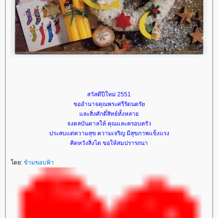
​สวัสดีปี​ใหม่​ 2551
ขออำ​นาจคุณพระศรีรัตนตรั
ละสิ่งศักดิ์สิทธ์​ทั้ง​หลาย​
จงดลบันดาล​ให้​ คุณ​และ​ครอบครัว​
ประสบแต่​ความ​สุข​ ​ความ​เจริญ มีสุขภาพแข็งแรง​
คิดหวังสิ่งได​ ​ขอ​ให้​สมปรารถนา​
ดย:
ข้ามขอบฟ้า