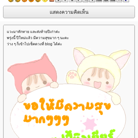
วะมาทักทาย และส่งท้ายปีเก่าค่ะ
พรุ่งนี้ ปีใหม่แล้ว มีความสุขมาก ๆ นะคะ
ว่าง ๆ ก็เข้าไปเช็คดวงที่ blog ได้ค่ะ