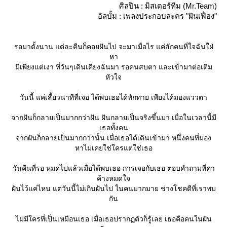
ศิลปิน : มิสเตอร์ทีม (Mr.Team)
อัลบั้ม : เพลงประกอบละคร "ฝันเฟื่อง"
รอมาตั้งนาน แต่ละคืนก็คอยฝันไป จะมาเมื่อไร แค่สักคนที่ใจฉันใฝ่
หา
มีเพียงแต่เงา ที่วันๆเดินเคียงฉันมา รอคนสบตา และเข้ามาต่อเติม
หัวใจ
วันนี้ แค่เสี้ยวนาทีที่เจอ ได้พบเธอได้ทักทาย เพียงได้มองแววตา
จากฝันก็กลายเป็นมากกว่าฝัน ฝันกลายเป็นจริงขึ้นมา เมื่อในเวลานี้มี
เธอทั้งคน
จากฝันก็กลายเป็นมากกว่านั้น เมื่อเธอได้เดินเข้ามา หนึ่งคนที่มอง
หาไม่เคยใช่ใครแต่ใช่เธอ
วันคืนที่รอ หมดไปแล้วเมื่อได้พบเธอ การเจอกับเธอ ตอบคำถามที่คา
ค้างหมดใจ
ฝันไว้แค่ไหน แต่วันนี้ไม่เกินฝันไป ในคนมากมาย ช่างโชคดีที่เราพบ
กัน
ไม่มีใครที่เป็นเหมือนเธอ เมื่อเธอปรากฏตัวก็รู้เลย เธอคือคนในฝัน