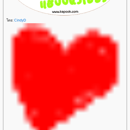
ดย:
CindyD