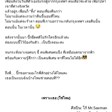
เพื่อนทิ้งในวันที่ตัวเองนั่งรถตู้จากกรุงเทพฯ คนเดียวซะด้วย เพื่อไปหา
เขาที่ต่างจังหวัด
ล้วอยู่ๆ เพื่อนก็ "ทิ้ง" ตอนเที่ยงคืนกว่า
ไม่มาแม้แต่จะถามว่าคืนนี้นอนที่ไหน
ไม่มาแม้แต่จะร่ำลา ตอนที่เราบอกว่าจะกลับกรุงเทพฯ เลยคืนนั้น
ตอนนั้น ในเวลานั้น
หลังจากนั้นมา ปิ๊กยึดคติไม่รักใครอีกแล้วค่ะ
ท่องแบบนี้ไว้ป้องกันตัว...เป็นปีเลยนะคะ
จนกระทั่งมาเจอคนๆ นี้ คนพิเศษคนนึง ที่เหมือนตกมาจากฟ้า
พร้อมกับความรู้สึกว่า เป็นคนพิเศษ หาที่ไหนไม่ได้อีก
ถึงพี่.... ปิ๊กขอถามอะไรพี่สักอย่างได้ไหมคะ
เธอเป็นแบบฉันบ้างไหมช่วยตอบที??
เพราะเธอ (ใช่ไหม)
ศิลปิน: โก้ Mr.Saxman