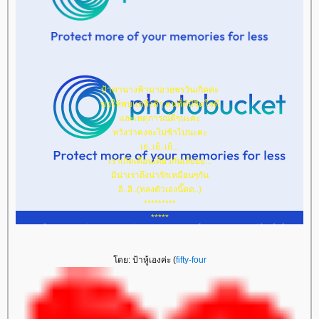
ป้าพานางฟ้ามาอวยพรวันเกิดค่ะ
ขอให้พบแต่สิ่งดีๆ คนที่ดีมีจิตใจดี
ละเหตุการณ์ดีๆนะคะ
หวังว่าคงจะไม่ช้าไปนะคะ
เย่..เย้..เย้...
เราเกิดเดือนเดียวกันเล้ยยย...
มิน่าเราถึงน่ารักเหมือนๆกัน
อิ..อิ..(หลงตัวเองนิ๊ดด..)
*********
*****
ดย: ป้าหู้เองค่ะ (
fifty-four