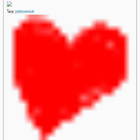
ดย:
joblovenuk