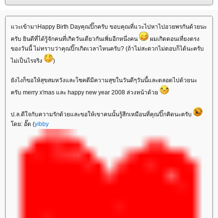
วะเข้ามาHappy Birth Dayคุณปิ๊กครับ ขอบคุณที่แวะไปหาไปอวยพรกันด้วยนะ
ครับ ยินดีที่ได้รู้จักคนที่เกิดวันเดียวกันเพิ่มอีกหนึ่งคน
ผมเกิดตอนเที่ยงตรง
ของวันนี้ ไม่ทราบว่าคุณปิ๊กเกิดเวลาไหนครับ? (ถ้าไม่สะดวกไม่ตอบก็ได้นะครับ
ไม่เป็นไรจริง
)
ังไงก็ขอให้สุขสมหวังและโชคดีมีความสุขในวันดีๆวันนี้และตลอดไปด้วยนะ
ครับ merry x'mas และ happy new year 2008 ล่วงหน้าด้ว
ป.ล.ดีใจกับความรักด้วยและขอให้เขาคนนั้นรู้สึกเหมือนที่คุณปิ๊กคิดนะครับ
ดย: อั๊ต (
yibby