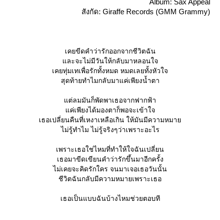
Album: Sax Appeal
สังกัด: Giraffe Records (GMM Grammy)
เคยขีดคำว่ารักออกจากชีวิตฉัน
ละจะไม่มีวันให้กลับมาหลอนใจ
เคยทุ่มเทเพื่อรักทั้งหมด หมดเลยทั้งหัวใจ
สุดท้ายทำไมกลับมาแค่เพียงน้ำตา
ต่ลมมันก็พัดพาเธอจากฟากฟ้า
ค่เพียงได้มองตาก็พอจะเข้าใจ
เธอเปลี่ยนคืนที่เหงาเหลือเกิน ให้มันมีความหมา
ไม่รู้ทำไม ไม่รู้จริงๆว่าเพราะอะไร
เพราะเธอใช่ไหมที่ทำให้ใจฉันเปลี่ยน
เธอมาขีดเขียนคำว่ารักขึ้นมาอีกครั้ง
ไม่เคยจะคิดรักใคร จนมาเจอเธอวันนั้น
ชีวิตฉันกลับมีความหมายเพราะเธอ
เธอเป็นแบบฉันบ้างไหมช่วยตอบที