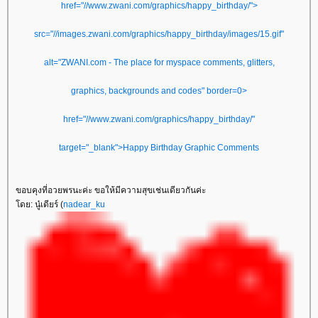
href="//www.zwani.com/graphics/happy_birthday/">
src="//images.zwani.com/graphics/happy_birthday/images/15.gif"
alt="ZWANI.com - The place for myspace comments, glitters,
graphics, backgrounds and codes" border=0>
href="//www.zwani.com/graphics/happy_birthday/"
target="_blank">Happy Birthday Graphic Comments
ขอบคุงที่อวยพรนะค่ะ ขอให้มีความสุขเช่นเดียวกันค่ะ
ดย: นู๋เดียร์ (
nadear_ku