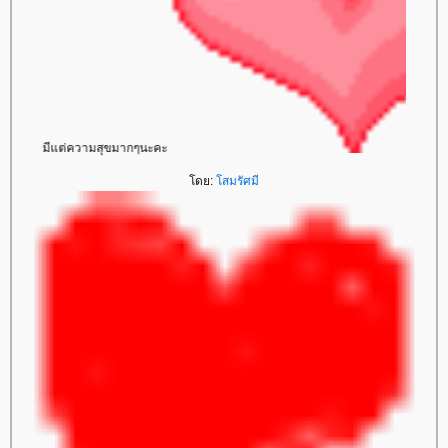
สวัสดีวันเกิดค่า ขอให้มีแต่ความสุขมากๆนะคะ
ดย:
สมรัศมี