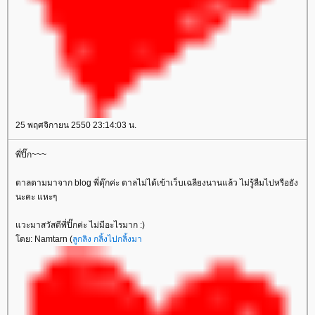
25 พฤศจิกายน 2550 23:14:03 น.
พี่ปิ๊ก~~~
ตาลตามมาจาก blog พี่ดุ๊กค่ะ ตาลไม่ได้เข้าเว็บเฉลียงนานแล้ว ไม่รู้ลืมไปหรือยัง
นะคะ แหะๆ
วะมาสวัสดีพี่ปิ๊กค่ะ ไม่มีอะไรมาก :)
ดย: Namtarn (
ลูกลิง กลิ้งไปกลิ้งมา