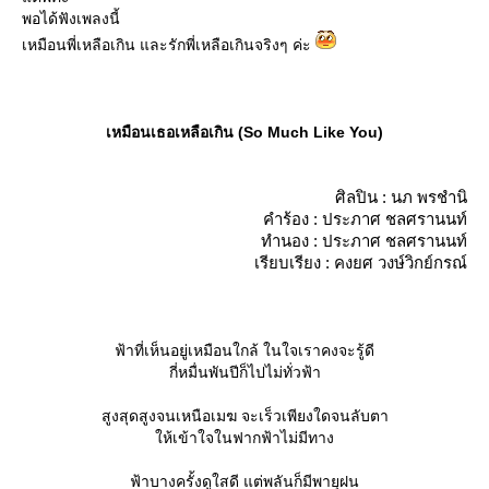
พอได้ฟังเพลงนี้
เหมือนพี่เหลือเกิน และรักพี่เหลือเกินจริงๆ ค่ะ
เหมือนเธอเหลือเกิน (So Much Like You)
ศิลปิน : นภ พรชำนิ
คำร้อง : ประภาศ ชลศรานนท์
ทำนอง : ประภาศ ชลศรานนท์
เรียบเรียง : คงยศ วงษ์วิกย์กรณ์
ฟ้าที่เห็นอยู่เหมือนใกล้ ในใจเราคงจะรู้ดี
กี่หมื่นพันปีก็ไปไม่ทั่วฟ้า
สูงสุดสูงจนเหนือเมฆ จะเร็วเพียงใดจนลับตา
ห้เข้าใจในฟากฟ้าไม่มีทาง
ฟ้าบางครั้งดูใสดี แต่พลันก็มีพายุฝน