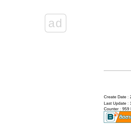
จะเหนื่อยเพียงไหน จะทุกข์เพียงใดโปรดรู้ ตรงนี้
ังมีฉันอยู่ พร้อมจะดูแลหัวใจ
วันไหนที่เธอสับสน วันไหนมืดมนไม่เหลือใครๆ
ad
จำไว้ว่ายังมีฉัน เพราะฉันยังคงห่วง
สำหรับฉันนั้นเธอคือทุกสิ่ง เป็นแรงบันดาลใจ
เป็นทุกทุกอย่าง
จะคงรอแต่เธอเสมอไป รอให้ใจได้ใกล้สักที
อัดอั้นเหลือเกิน เธอคงเข้าใจ รู้ไว้เถอะนะ ว่ารัก
เธอมากมา
I found you...ฉันพบแล้วคนที่ใช่
ส่งใจไปให้เธอ แด่เธอผู้ปกป้องฟ้าไท
ฝากให้เธอช่วยดูแล ช่วยดูแลเธอให้ฉัน ในวันนี้
ที่เราต้องไกลกัน คงทำได้แค่ส่งหัวใจ
ไม่มีใครที่เป็นเหมือนเธอ เมื่อเธอปรากฏตัวก็รู้
เลย เธอคือคนในฝัน เดินออกมา
Create Date :
ไม่เคยจะคิดรักใคร จนมาเจอเธอวันนั้น
Last Update :
รักเธอเหลือเกิน ในทุกอย่างที่เธอมี แดดลมแรง
Counter : 959
จะไม่หนี ฉันจะบิน
ล้วฉันก็เลยเปลี่ยนไป เพราะรักเธอ
My darling believe me, For me there is no
one but you! ...... Please love me too ......