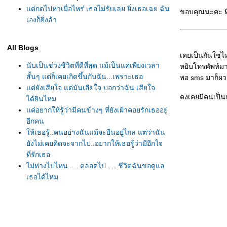
ต่กดไปหาเมื่อไหร่ เธอไม่รับเลย ยิ่งเธอเฉย ฉัน
ขอบคุณนะคะ ที่
เองก็ยิ่งล้า
All Blogs
เคยเป็นกันใช่ไ
นับเป็นช่วงชีวิตที่ดีที่สุด แม้เป็นแค่เพียงเวลา
หยิบโทรศัพท์มาดู
สั้นๆ แต่ก็เคยเกิดขึ้นกับฉัน...เพราะเธอ
พอ sms มาก็ผวา
ต่ยังเสียใจ แต่มันเสียใจ บอกว่าฉัน เสียใจ
คงเคยมีคนเป็นแ
ได้ยินไหม
ค่อยากให้รู้ว่ามีคนข้างๆ ที่ยังเฝ้าคอยรักเธออยู่
อีกคน
ห้เธอรู้..คนอย่างฉันแม้จะยืนอยู่ไกล แต่ว่าฉัน
ังไม่เคยคิดจะจากไป..อยากให้เธอรู้ว่ามีอีกใจ
ที่รักเธอ
ไม่ห่างไปไหน .... ตลอดไป .... ชีวิตฉันขอดูแล
เธอได้ไหม
หากจะหาเหตุผลสักคำ ว่าสิ่งที่ทำให้ฉันรักเธอ
ก็ยังคงยืนยันจริงจริงว่าฉันพยายาม พยายามจะ
เป็นให้ใกล้เคียงคนที่เธอนึกฝัน
ก็มันยังได้อีก ได้อีก รักเธอได้อีกตั้งเยอะ