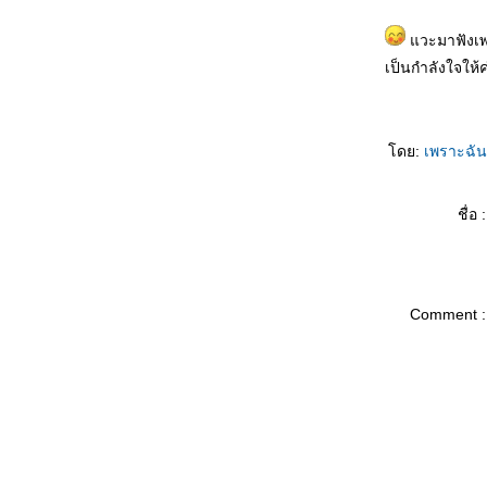
วันนี้ทั้งหมดของหัวใจ เจ้าของนั้นคือเธอ
ฉันยอมบังอาจล่วงล้ำ ที่จะกล่าวคำรักเธอออกมา
วะมาฟังเพลงเ
ต่กดไปหาเมื่อไหร่ เธอไม่รับเลย ยิ่งเธอเฉย ฉัน
เป็นกำลังใจให้ค่
เองก็ยิ่งล้า
เพราะว่าห่างเหลือเกิน เพราะฉันอยู่แสนไกล
บอกตรงตรงหัวใจฉันยังหวั่น
ดย:
เพราะฉั
จะทนได้นานเท่าไรหากคิดถึง.......โอ๊ยโอ๊ย........
รักแต่คุณ รักแต่คุณ รักแต่คุณ รักคุณหมดใจ
พบว่าลมหายใจเข้าออก ฉันมีเธอ มีแต่เธอ
ชื่อ :
เท่านั้น
ต่ยังมีคำถามใจ เก็บไว้คำหนึ่ง เคยคิดเค
รังเกียจฉันหรือเปล่า
And I'm Telling You I'm Not Going
Comment :
..นี่คือคนที่มีใจรักเพียงเธอ
จิตใจมันสับสน และเธอจะรู้ตัวบ้างไหม ว่าเธอ
คือเหตุผล ที่ทำให้ฉัน ต้องกระวนกระวายในคืน
นี้
จะว่าอะไรไหม ถ้าหากฉันจะบอกรักเธอคนดี