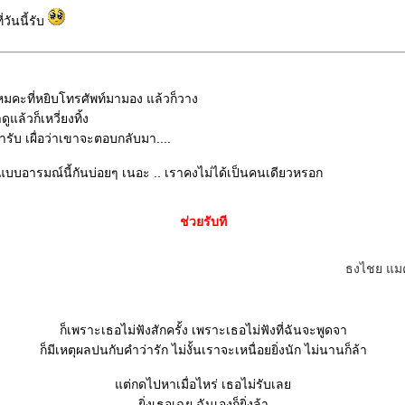
วันนี้รับ
หมคะที่หยิบโทรศัพท์มามอง แล้วก็วาง
แล้วก็เหวี่ยงทิ้ง
รับ เผื่อว่าเขาจะตอบกลับมา....
บบอารมณ์นี้กันบ่อยๆ เนอะ .. เราคงไม่ได้เป็นคนเดียวหรอก
ช่วยรับที
ธงไชย แมค
ก็เพราะเธอไม่ฟังสักครั้ง เพราะเธอไม่ฟังที่ฉันจะพูดจา
ก็มีเหตุผลปนกับคำว่ารัก ไม่งั้นเราจะเหนื่อยยิ่งนัก ไม่นานก็ล้า
ต่กดไปหาเมื่อไหร่ เธอไม่รับเล
ิ่งเธอเฉย ฉันเองก็ยิ่งล้า