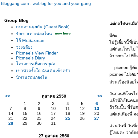
Bloggang.com : weblog for you and your gang
Group Blog
ต่กดไปหาเมื่อไห
กระดานคุยกัน (Guest Book)
รักเขาเท่าเพลงไหน
พี่คะ...
ก้ Mr.Saxman
ไม่รู้เดี๋ยวนี้พ
วงเฉลียง
ต่ก่อนโทรไป ไ
Picmee's View Finder
ถ้า sms ไป พี่ก
Picmee's Diary
ครงการเพื่อการกุศล
... picmee รู้ค
เขาหิวครั้งใด ฉันเดินเข้าครัว
picmee ไม่เคยว
นิทานรอบกองไฟ
ส่วนเรื่องน้อย
วันก่อนที่โทรไ
<<
ตุลาคม 2550
>>
ล้วพี่ก็เป็นคน
1
2
3
4
5
6
ถ้าวันนั้น พี่รั
7
8
9
10
11
12
13
14
15
16
17
18
19
20
ต่แค่เสียงพี่
21
22
23
24
25
26
27
28
29
30
31
ส่วนวันนี้ วันท
รู้ไหมคะ ว่าต
27 ตุลาคม 2550