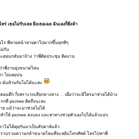
ร่ เธอไม่รับเลย ยิ่งเธอเฉย ฉันเองก็ยิ่งล้า
ี่เป็นไร พี่หายหน้าหายตาไปมากขึ้นทุกทีๆ
ม่รับ
็จะตอบกลับมาบ้าง ว่าพี่ติดประชุม ติดงาน
่ะว่าพี่งานยุ่งขนาดไหน
่า ไม่เคยบ่น
ใจ มันห้ามกันไม่ได้นะคะ
ปตอนดึก ก็เพราะรถเสียกลางทาง ... เผื่อว่าจะมีใครมาช่วยได้บ้าง
แรกที่ picmee คิดถึงนะคะ
บสาย แม้ว่าจะมาช่วยไม่ได้
 คงทำให้ picmee สงบลง และหาทางช่วยตัวเองไปได้แล้วแน่ๆ
ี่เราไม่ได้คุยกันมาเป็นสัปดาห์แล้ว
้องรวบรวมความกล้าขนาดไหนที่จะหยิบโทรศัพท์ โทรไปหาพี่