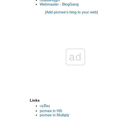
roseblindgirl
Webmaster - BlogGang
[Add picmee's blog to your web]
ad
Links
เฉลียง
picmee in Hi5
picmee in Multiply