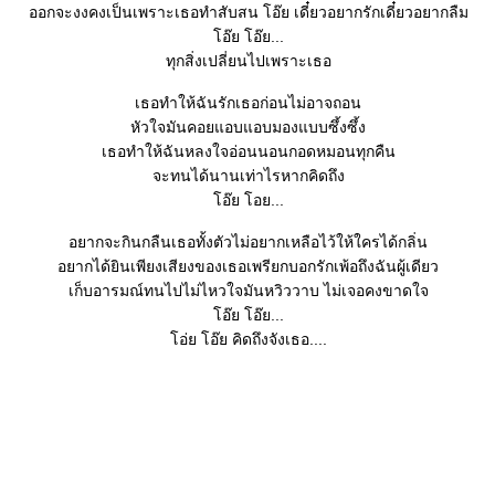
ออกจะงงคงเป็นเพราะเธอทำสับสน โอ๊ย เดี๋ยวอยากรักเดี๋ยวอยากลืม
อ๊ย โอ๊ย...
ทุกสิ่งเปลี่ยนไปเพราะเธอ
เธอทำให้ฉันรักเธอก่อนไม่อาจถอน
หัวใจมันคอยแอบแอบมองแบบซึ้งซึ้ง
เธอทำให้ฉันหลงใจอ่อนนอนกอดหมอนทุกคืน
จะทนได้นานเท่าไรหากคิดถึง
อ๊ย โอย...
อยากจะกินกลืนเธอทั้งตัวไม่อยากเหลือไว้ให้ใครได้กลิ่น
อยากได้ยินเพียงเสียงของเธอเพรียกบอกรักเพ้อถึงฉันผู้เดียว
เก็บอารมณ์ทนไปไม่ไหวใจมันหวิววาบ ไม่เจอคงขาดใจ
อ๊ย โอ๊ย...
อ่ย โอ๊ย คิดถึงจังเธอ....