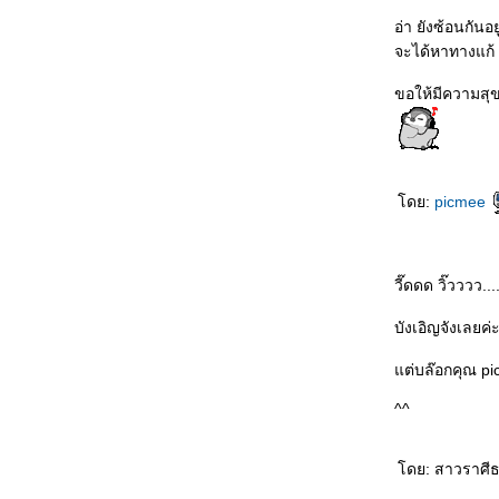
อ่า ยังซ้อนกันอย
จะได้หาทางแก้
ขอให้มีความสุ
ดย:
picmee
วี๊ดดด วิ๊วววว...
บังเอิญจังเลยค
ต่บล๊อกคุณ pic
^^
ดย: สาวราศีธน