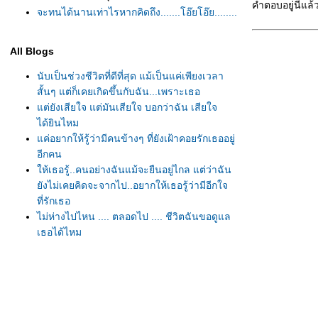
คำตอบอยู่นี่แล้ว
จะทนได้นานเท่าไรหากคิดถึง.......โอ๊ยโอ๊ย........
All Blogs
นับเป็นช่วงชีวิตที่ดีที่สุด แม้เป็นแค่เพียงเวลา
สั้นๆ แต่ก็เคยเกิดขึ้นกับฉัน...เพราะเธอ
ต่ยังเสียใจ แต่มันเสียใจ บอกว่าฉัน เสียใจ
ได้ยินไหม
ค่อยากให้รู้ว่ามีคนข้างๆ ที่ยังเฝ้าคอยรักเธออยู่
อีกคน
ห้เธอรู้..คนอย่างฉันแม้จะยืนอยู่ไกล แต่ว่าฉัน
ังไม่เคยคิดจะจากไป..อยากให้เธอรู้ว่ามีอีกใจ
ที่รักเธอ
ไม่ห่างไปไหน .... ตลอดไป .... ชีวิตฉันขอดูแล
เธอได้ไหม
หากจะหาเหตุผลสักคำ ว่าสิ่งที่ทำให้ฉันรักเธอ
ก็ยังคงยืนยันจริงจริงว่าฉันพยายาม พยายามจะ
เป็นให้ใกล้เคียงคนที่เธอนึกฝัน
ก็มันยังได้อีก ได้อีก รักเธอได้อีกตั้งเยอะ
จะเหนื่อยเพียงไหน จะทุกข์เพียงใดโปรดรู้ ตรงนี้