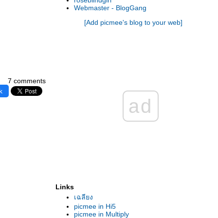
roseblindgirl
Webmaster - BlogGang
[Add picmee's blog to your web]
7 comments
k
ad
Links
เฉลียง
picmee in Hi5
picmee in Multiply