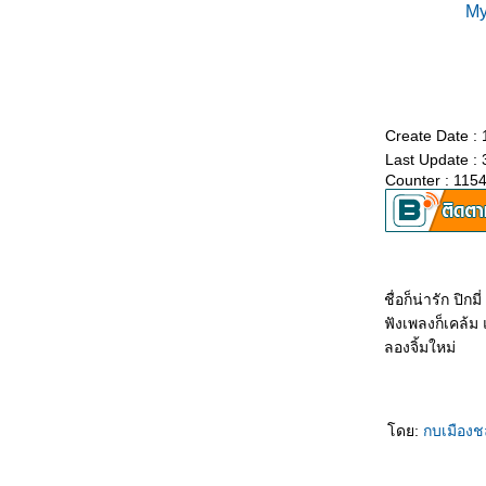
My
ฉันยอมบังอาจล่วงล้ำ ที่จะกล่าวคำรักเธอออกมา
ต่กดไปหาเมื่อไหร่ เธอไม่รับเลย ยิ่งเธอเฉย ฉัน
เองก็ยิ่งล้า
เพราะว่าห่างเหลือเกิน เพราะฉันอยู่แสนไกล
บอกตรงตรงหัวใจฉันยังหวั่น
จะทนได้นานเท่าไรหากคิดถึง.......โอ๊ยโอ๊ย........
Create Date :
รักแต่คุณ รักแต่คุณ รักแต่คุณ รักคุณหมดใจ
Last Update :
Counter : 115
พบว่าลมหายใจเข้าออก ฉันมีเธอ มีแต่เธอ
เท่านั้น
ต่ยังมีคำถามใจ เก็บไว้คำหนึ่ง เคยคิดเค
รังเกียจฉันหรือเปล่า
And I'm Telling You I'm Not Going
..นี่คือคนที่มีใจรักเพียงเธอ
ชื่อก็น่ารัก ปิกมี่
จิตใจมันสับสน และเธอจะรู้ตัวบ้างไหม ว่าเธอ
ฟังเพลงก็เคล้ม
คือเหตุผล ที่ทำให้ฉัน ต้องกระวนกระวายในคืน
ลองจิ้มใหม่
นี้
จะว่าอะไรไหม ถ้าหากฉันจะบอกรักเธอคนดี
ดย:
กบเมือง