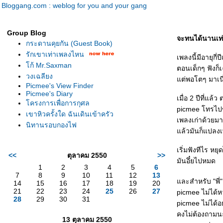
Bloggang.com : weblog for you and your gang
Group Blog
จะทนได้นานเท่าไ
กระดานคุยกัน (Guest Book)
รักเขาเท่าเพลงไหน
เพลงนี้มีอายุกี
ก้ Mr.Saxman
ตอนเด็กๆ ฟังก็เ
วงเฉลียง
ต่พอโตๆ มาเนี่ย
Picmee's View Finder
Picmee's Diary
เมื่อ 2 ปีที่แล้
ครงการเพื่อการกุศล
picmee โทรไปขอ
เขาหิวครั้งใด ฉันเดินเข้าครัว
เพลงเก่าด้วยมา
นิทานรอบกองไฟ
ล้วมันก็แปลงเ
เริ่มฟังทีไร หยุ
<<
ตุลาคม 2550
>>
มันอึ๋ยไปหมด
1
2
3
4
5
6
7
8
9
10
11
12
13
ละสำหรับ "พี่
14
15
16
17
18
19
20
21
22
23
24
25
26
27
picmee ไม่ได้หว
28
29
30
31
picmee ไม่ได้อย
คงไม่ต้องถามน
13 ตุลาคม 2550