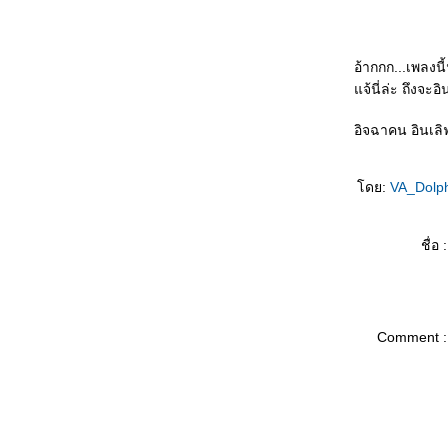
อ้ากกก...เพลงนี้ฟ
จ้นี่ล่ะ ถึงจะอ
อิจฉาคน อินเลิฟ
ดย:
VA_Dolp
ชื่อ :
Comment :