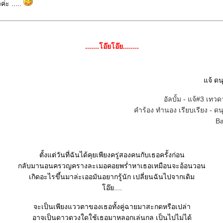
ค่ะ .....
.......โอ๊ยโอ๊ย........
จ้ ดน
อัลบั้ม - แจ้#3 เทว
คำร้อง ทำนอง เรียบเรียง - ด
B
ตั้งแต่วันที่ฉันได้คุยเพียงครู่สองคนกับเธอครั้งก่อน
กลับมานอนครวญครางละเมอคอยพร่ำหาเธอเหมือนจะอ้อนวอน
เกิดอะไรขึ้นมาล่ะเออมันอยากรู้นัก เปลี่ยนฉันไปจากเดิม
อ๊ย....
จะเป็นเพียงแววตาของเธอทั้งคู่ฉายมาสะกดหรือเปล่า
อาจเป็นดาวดวงใดใช้เธอมาหลอกเล่นกล เป็นไปไม่ได้