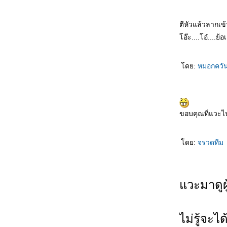
ตีหัวแล้วลากเข้า
อ๊ะ....โอ๋....ย้อเ
ดย:
หมอกควั
ขอบคุณที่แวะไ
ดย:
จรวดทีม
วะมาดูผู้
ไม่รู้จะไ