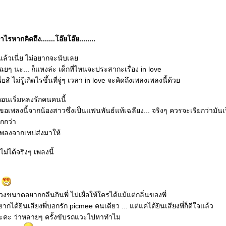
รหากคิดถึง.......โอ๊ยโอ๊ย........
่ปีแล้วเนี่ย ไม่อยากจะนับเล
ฉยๆ นะ... ก็แหงล่ะ เด็กที่ไหนจะประสากะเรื่อง in love
สิ ไม่รู้เกิดไรขึ้นที่จู่ๆ เวลา in love จะคิดถึงเพลงเพลงนี้ด้ว
ว ตอนเริ่มหลงรักคนคนนี้
เพลงนี้จากน้องสาวซึ่งเป็นแฟนพันธ์แท้เฉลียง... จริงๆ ควรจะเรียกว่ามัน
กกว่า
พลงจากเทปส่งมาให้
ดไม่ได้จริงๆ เพลงนี้
"
งขนาดอยากกลืนกินพี่ ไม่เผื่อให้ใครได้แม้แต่กลิ่นของพี่
ากได้ยินเสียงพี่บอกรัก picmee คนเดียว ... แต่แค่ได้ยินเสียงพี่ก็ดีใจแล้ว
ะคะ ว่าหลายๆ ครั้งขับรถแวะไปหาทำไม