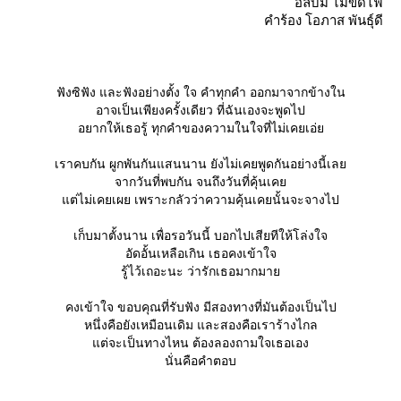
อัลบั้ม ไม้ขีดไฟ
คำร้อง โอภาส พันธุ์ดี
ฟังซิฟัง และฟังอย่างตั้ง ใจ คำทุกคำ ออกมาจากข้างใน
อาจเป็นเพียงครั้งเดียว ที่ฉันเองจะพูดไป
อยากให้เธอรู้ ทุกคำของความในใจที่ไม่เคยเอ่
เราคบกัน ผูกพันกันแสนนาน ยังไม่เคยพูดกันอย่างนี้เล
จากวันที่พบกัน จนถึงวันที่คุ้นเค
ต่ไม่เคยเผย เพราะกลัวว่าความคุ้นเคยนั้นจะจางไป
เก็บมาตั้งนาน เพื่อรอวันนี้ บอกไปเสียทีให้โล่งใจ
อัดอั้นเหลือเกิน เธอคงเข้าใจ
รู้ไว้เถอะนะ ว่ารักเธอมากมา
คงเข้าใจ ขอบคุณที่รับฟัง มีสองทางที่มันต้องเป็นไป
หนึ่งคือยังเหมือนเดิม และสองคือเราร้างไกล
ต่จะเป็นทางไหน ต้องลองถามใจเธอเอง
นั่นคือคำตอบ