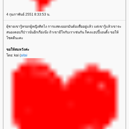
4 กุมภาพันธ์ 2551 8:33:53 น.
ผุ้ชายเขารู้หรอกผู้หญิงคิดไง การแสดงออกมันต้องสื่ออยู่แล้ว แต่เขารู้แล้วเขาจะ
สนองตอบรึป่าวนั่นอีกเรือ่งนึง ถ้าเขามีใจกับเราเช่นกัน ก็คงแฮปปี้เอนดิ้ง ขอให้
ชคดีนะคะ
ขอให้สมหวังค่ะ
ดย: kai (
aitai