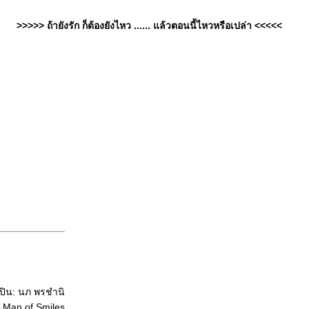
>>>>> ถ้ายังรัก ก็ต้องยังไหว ...... แล้วตอนนี้ไหวหรือเปล่า <<<<<
ลปิน: นภ พรชำนิ
 A Man of Smiles