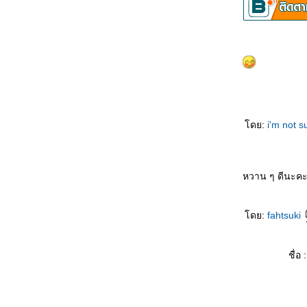
ฉันยอมบังอาจล่วงล้ำ ที่จะกล่าวคำรักเธอออกมา
ต่กดไปหาเมื่อไหร่ เธอไม่รับเลย ยิ่งเธอเฉย ฉัน
เองก็ยิ่งล้า
เพราะว่าห่างเหลือเกิน เพราะฉันอยู่แสนไกล
บอกตรงตรงหัวใจฉันยังหวั่น
จะทนได้นานเท่าไรหากคิดถึง.......โอ๊ยโอ๊ย........
รักแต่คุณ รักแต่คุณ รักแต่คุณ รักคุณหมดใจ
พบว่าลมหายใจเข้าออก ฉันมีเธอ มีแต่เธอ
ดย:
i'm not 
เท่านั้น
ต่ยังมีคำถามใจ เก็บไว้คำหนึ่ง เคยคิดเค
รังเกียจฉันหรือเปล่า
And I'm Telling You I'm Not Going
หวาน ๆ ดีนะค
..นี่คือคนที่มีใจรักเพียงเธอ
จิตใจมันสับสน และเธอจะรู้ตัวบ้างไหม ว่าเธอ
ดย:
fahtsuki
คือเหตุผล ที่ทำให้ฉัน ต้องกระวนกระวายในคืน
นี้
จะว่าอะไรไหม ถ้าหากฉันจะบอกรักเธอคนดี
ชื่อ :