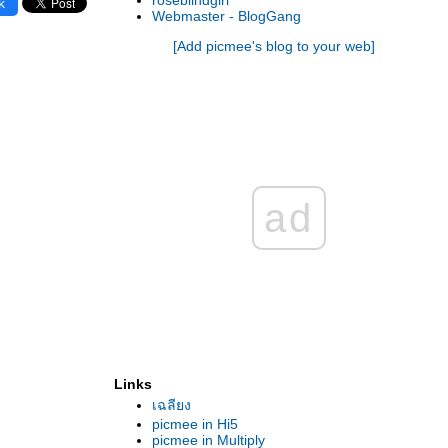
roseblindgirl
k
Webmaster - BlogGang
[Add picmee's blog to your web]
ad
Links
เฉลียง
picmee in Hi5
picmee in Multiply