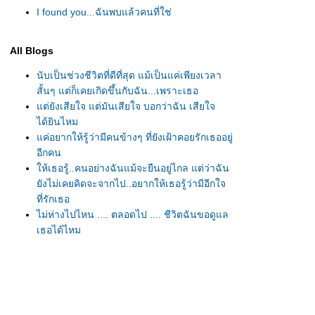
I found you...ฉันพบแล้วคนที่ใช่
All Blogs
นับเป็นช่วงชีวิตที่ดีที่สุด แม้เป็นแค่เพียงเวลา
สั้นๆ แต่ก็เคยเกิดขึ้นกับฉัน...เพราะเธอ
ต่ยังเสียใจ แต่มันเสียใจ บอกว่าฉัน เสียใจ
ได้ยินไหม
ค่อยากให้รู้ว่ามีคนข้างๆ ที่ยังเฝ้าคอยรักเธออยู่
อีกคน
ห้เธอรู้..คนอย่างฉันแม้จะยืนอยู่ไกล แต่ว่าฉัน
ังไม่เคยคิดจะจากไป..อยากให้เธอรู้ว่ามีอีกใจ
ที่รักเธอ
ไม่ห่างไปไหน .... ตลอดไป .... ชีวิตฉันขอดูแล
เธอได้ไหม
หากจะหาเหตุผลสักคำ ว่าสิ่งที่ทำให้ฉันรักเธอ
ก็ยังคงยืนยันจริงจริงว่าฉันพยายาม พยายามจะ
เป็นให้ใกล้เคียงคนที่เธอนึกฝัน
ก็มันยังได้อีก ได้อีก รักเธอได้อีกตั้งเยอะ
จะเหนื่อยเพียงไหน จะทุกข์เพียงใดโปรดรู้ ตรงนี้