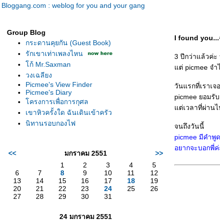
Bloggang.com : weblog for you and your gang
Group Blog
I found you...
กระดานคุยกัน (Guest Book)
รักเขาเท่าเพลงไหน
3 ปีกว่าแล้วค่ะ
ก้ Mr.Saxman
ต่ picmee จำได้ 
วงเฉลียง
Picmee's View Finder
วันแรกที่เราเจ
Picmee's Diary
picmee ยอมรับค
ครงการเพื่อการกุศล
ต่เวลาที่ผ่านไป
เขาหิวครั้งใด ฉันเดินเข้าครัว
นิทานรอบกองไฟ
จนถึงวันนี้
picmee มีคำพูด
อยากจะบอกพี่ค่
<<
มกราคม 2551
>>
1
2
3
4
5
6
7
8
9
10
11
12
13
14
15
16
17
18
19
20
21
22
23
24
25
26
27
28
29
30
31
24 มกราคม 2551