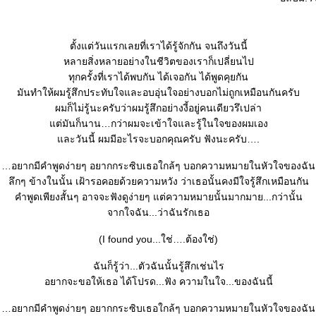
ตั้งแต่วันแรกเลยที่เราได้รู้จักกัน จนถึงวันนี้
หลายสิ่งหลายอย่างในชีวิตของเราก็เปลี่ยนไป
ทุกครั้งที่เราได้พบกัน ได้เจอกัน ได้พูดคุยกัน
มันทำให้ผมรู้สึกประทับใจและอบอุ่นใจอย่างบอกไม่ถูกเหมือนกันครับ
ผมก็ไม่รู้นะครับว่าผมรู้สึกอย่างงี้อยู่คนเดียวรึเปล่า
ต่มันก็นาน…กว่าผมจะเข้าใจและรู้ในใจของผมเอง
ละวันนี้ ผมมีอะไรจะบอกคุณครับ ฟังนะครับ….
อยากมีคำพูดง่ายๆ อยากกระซิบเธอใกล้ๆ บอกความหมายในหัวใจของฉัน
ลึกๆ ข้างในนั้น เฝ้ารอคอยด้วยความหวัง ว่าเธอนั้นคงมีใจรู้สึกเหมือนกัน
คำพูดเพียงสั้นๆ อาจจะฟังดูง่ายๆ แต่ความหมายนั้นมากมาย...กว่านั้น
จากใจฉัน...ว่าฉันรักเธอ
(I found you...ใช่….ต้องใช่)
ฉันก็รู้ว่า...ตัวฉันนั้นรู้สึกเช่นไร
อยากจะขอให้เธอ ได้โปรด...ฟัง ความในใจ...ของฉันนี้
อยากมีคำพูดง่ายๆ อยากกระซิบเธอใกล้ๆ บอกความหมายในหัวใจของฉัน