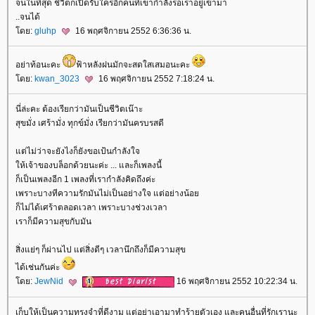
จนในที่สุด ชีวิตก็เปิดรับใครอีกคนที่เขากำลังรอเราอยู่เข้ามา
..จนได้
ดย:
gluhp
16 พฤศจิกายน 2552 6:36:36 น.
อย่าท้อนะคะ
ฟ้าหลังฝนมักจะสดใสเสมอนะคะ
ดย:
kwan_3023
16 พฤศจิกายน 2552 7:18:24 น.
นี่ล่ะคะ ต้องเรียกว่ามันเป็นชีวิตเน๊าะ
สุขมั่ง เศร้ามั่ง ทุกข์มั่ง เรียกว่ามันครบรสดี
ต่ไม่ว่าจะยังไงก็ยังขอเป้นกำลังใจ
ห้เจ้าของบล็อกด้วยนะค่ะ ... และก็เพลงนี้
ก็เป็นเพลงอีก 1 เพลงที่เรากำลังคิดถึงค่ะ
เพราะบางทีความรักมันไม่เป็นอย่างใจ แต่อย่างน้อ
ก็ไม่ได้เศร้าตลอดเวลา เพราะบางช่วงเวลา
เราก็มีความสุขกับมัน
สิ่งแย่ๆ ก็ผ่านไป แต่สิ่งดีๆ เวลานึกถึงก็มีความสุข
ได้เช่นกันค่ะ
ดย:
JewNid
16 พฤศจิกายน 2552 10:22:34 น.
เก็บให้เป็นความทรงจำที่ดีงาม แต่อย่าเอามาทำร้ายตัวเอง และคนอื่นที่รักเรานะ