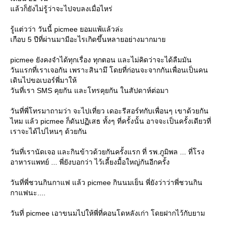
ล้วก็ยังไม่รู้ว่าจะไปจบลงเมื่อไหร่
รู้แต่วว่า วันนี้ picmee ยอมแพ้แล้วล่ะ
เกือบ 5 ปีที่ผ่านมามีอะไรเกิดขึ้นหลายอย่างมากมา
picmee ยังคงจำได้ทุกเรื่อง ทุกตอน และไม่คิดว่าจะได้ลืมมัน
วันแรกที่เราเจอกัน เพราะสินามึ โดยที่ก่อนจะจากกันเพื่อนเป็นคน
เดินไปขอเบอร์พี่มาให้
วันที่เรา SMS คุยกัน และโทรคุยกัน ในสัปดาห์ต่อมา
วันที่พี่โทรมาถามว่า จะไปเที่ยว เดอะรีสอร์ทกับเพื่อนๆ เขาด้วยกัน
ไหม แล้ว picmee ก็ดันปฏิเสธ ทั้งๆ ที่ครั้งนั้น อาจจะเป็นครั้งเดียวที่
เราจะได้ไปไหนๆ ด้วยกัน
วันที่เรานัดเจอ และกินข้าวด้วยกันครั้งแรก ที่ รพ.ภูมิพล ... ที่โรง
อาหารแพทย์ ... พี่ยังบอกว่า ไว้เลี้ยงมื้อใหญ่กันอีกครั้ง
วันที่พี่ชวนกินกาแฟ แล้ว picmee กินนมเย็น พี่ยังว่าว่าพี่ชวนกิน
กาแฟนะ....
วันที่ picmee เอาขนมไปให้พี่ที่คอนโดหลังเก่า โดยฝากไว้กับยาม