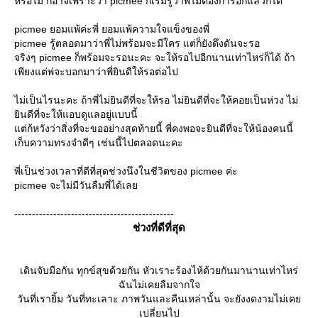
หรือไม่ ก็อาจเพราะว่า picmee ก็เริ่มรู้ว่าพี่ไม่ต้องการอีกแล้วก็ได้
picmee ยอมแพ้ค่ะพี่ ยอมแพ้ความใจแข็งของพี่
picmee รู้ตลอดมาว่าพี่ไม่พร้อมจะมีใคร แต่ก็ยังดึงดันจะรอ
จริงๆ picmee ก็พร้อมจะรอนะคะ จะให้รอไปอีกนานเท่าไหร่ก็ได้ ถ้า
เพียงแต่พ่จะบอกมาว่าพี่ยินดีให้รอต่อไป
ไม่เป็นไรนะคะ ถ้าพี่ไม่ยินดีที่จะให้รอ ไม่ยินดีที่จะให้คอยเป็นห่วง ไม่
ินดีที่จะให้แอบดูแลอยู่แบบนี้
ต่ก้หวังว่าสิ่งที่จะขออย่างสุดท้ายนี้ พี่คงพอจะยินดีที่จะให้น้องคนนี้
เก็บความทรงจำดีๆ เช่นนี้ไปตลอดนะคะ
พี่เป็นช่วงเวลาที่ดีที่สุดช่วงนึงในชีวิตของ picmee ค่ะ
picmee จะไม่มีวันลืมพี่ได้เล
---------------------------------------------
ช่วงที่ดีที่สุด
เดินจับมือกัน ทุกข์สุขด้วยกัน หัวเราะร้องไห้ด้วยกันมานานเท่าไหร่
ฉันไม่เคยลืมจากใจ
วันที่เรายิ้ม วันที่ทะเลาะ ภาพวันและคืนเหล่านั้น จะยังงดงามไม่เค
เปลี่ยนไป