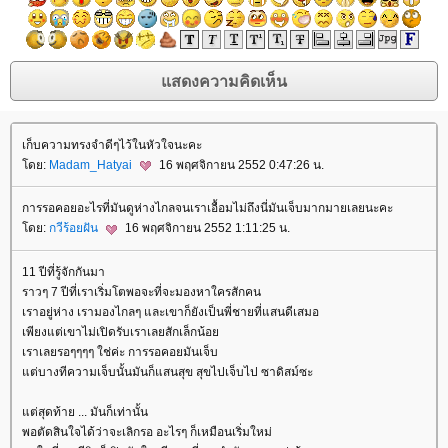
เก็บความทรงจำดีๆไว้ในหัวใจนะคะ
ดย:
Madam_Hatyai
16 พฤศจิกายน 2552 0:47:26 น.
การรอคอยอะไรที่มันดูห่างไกลจนเราเอื้อมไม่ถึงนี่มันเจ็บมากมายเลยนะคะ
ดย:
กวีร้อยฝัน
16 พฤศจิกายน 2552 1:11:25 น.
11 ปีที่รู้จักกันมา
ราวๆ 7 ปีที่เราเริ่มโตพอจะที่จะมองหาใครสักคน
เราอยู่ห่าง เรามองไกลๆ และเขาก็ยังเป็นพี่ชายที่แสนดีเสมอ
เพียงแต่เขาไม่เปิดรับเราเลยสักเล็กน้อ
เราเลยรอๆๆๆๆ ใช่ค่ะ การรอคอยมันเจ็บ
ต่บางทีความเจ็บนั้นมันก็แสนสุข สุขไปเจ็บไป ซาดิสม์ซะ
ต่สุดท้าย ... มันก็เท่านั้น
พอตัดสินใจได้ว่าจะเลิกรอ อะไรๆ ก็เหมือนเริ่มใหม่