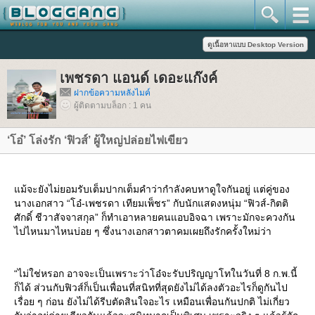
เพชรดา แอนด์ เดอะแก๊งค์
ฝากข้อความหลังไมค์
ผู้ติดตามบล็อก : 1 คน
‘โอ๋’ โล่งรัก ‘ฟิวส์’ ผู้ใหญ่ปล่อยไฟเขียว
ม้จะยังไม่ยอมรับเต็มปากเต็มคำว่ากำลังคบหาดูใจกันอยู่ แต่คู่ของ
นางเอกสาว “โอ๋-เพชรดา เทียมเพ็ชร” กับนักแสดงหนุ่ม “ฟิวส์-กิตติ
ศักดิ์ ชีวาสัจจาสกุล” ก็ทำเอาหลายคนแอบอิจฉา เพราะมักจะควงกัน
ไปไหนมาไหนบ่อย ๆ ซึ่งนางเอกสาวตาคมเผยถึงรักครั้งใหม่ว่า
“ไม่ใช่หรอก อาจจะเป็นเพราะว่าโอ๋จะรับปริญญาโทในวันที่ 8 ก.พ.นี้
ก็ได้ ส่วนกับฟิวส์ก็เป็นเพื่อนที่สนิทที่สุดยังไม่ได้ลงตัวอะไรก็ดูกันไป
เรื่อย ๆ ก่อน ยังไม่ได้รีบตัดสินใจอะไร เหมือนเพื่อนกันปกติ ไม่เกี่ยว