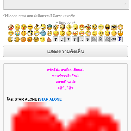
*ใช้ code html ตกแต่งข้อความได้เฉพาะสมาชิก
+
Emotion
+
สวัสดีค่ะ มาเยี่ยมเยียนค่ะ
ทานข้าวหรือยังค่ะ
สบายดี นะค่ะ
(@^_^@)
ดย: STAR ALONE (
STAR ALONE