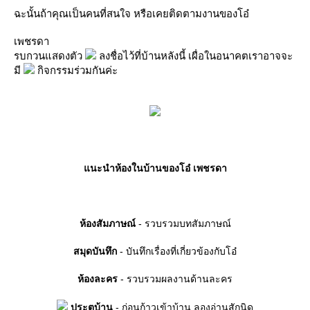
ฉะนั้นถ้าคุณเป็นคนที่สนใจ หรือเคยติดตามงานของโอ๋
เพชรดา
รบกวนแสดงตัว
ลงชื่อไว้ที่บ้านหลังนี้ เผื่อในอนาคตเราอาจจะ
มี
กิจกรรมร่วมกันค่ะ
นะนำห้องในบ้านของโอ๋ เพชรดา
ห้องสัมภาษณ์
- รวบรวมบทสัมภาษณ์
สมุดบันทึก
- บันทึกเรื่องที่เกี่ยวข้องกับโอ๋
ห้องละคร
- รวบรวมผลงานด้านละคร
ประตูบ้าน
- ก่อนก้าวเข้าบ้าน ลองอ่านสักนิด