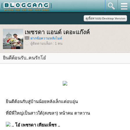
เพชรดา แอนด์ เดอะแก๊งค์
ฝากข้อความหลังไมค์
ผู้ติดตามบล็อก : 1 คน
ินดีต้อนรับ..คนรักโอ๋
ินดีต้อนรับสู่บ้านน้อยหลังเล็กแต่อบอุ่น
ที่มีพี่ใหญ่เป็นสาวใต้(สงขลา) หน้าคม ตาหวาน
.. โอ๋ เพชรดา เทียมเพ็ชร ..