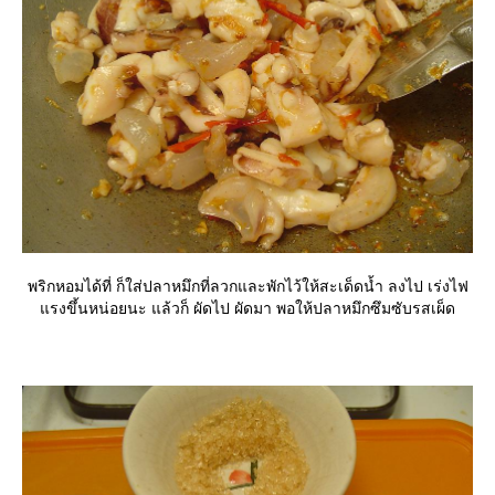
พริกหอมได้ที่ ก็ใส่ปลาหมึกที่ลวกและพักไว้ให้สะเด็ดน้ำ ลงไป เร่งไฟ
รงขึ้นหน่อยนะ แล้วก็ ผัดไป ผัดมา พอให้ปลาหมึกซึมซับรสเผ็ด