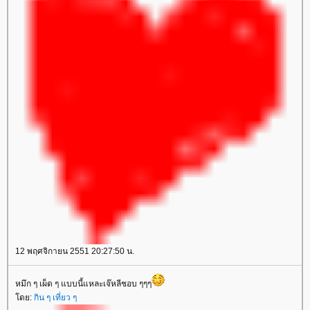
12 พฤศจิกายน 2551 20:27:50 น.
หมึก ๆ เผ็ด ๆ แบบนี้แหละเจ๊หลีชอบ ๆๆๆ
ดย:
กิน ๆ เที่ยว ๆ