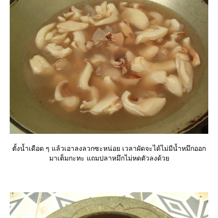
ตั้งน้ำเดือด ๆ แล้วเอาลงลวกซะหน่อย เวลาผัดจะได้ไม่มีน้ำหมึกออก
มาเต็มกะทะ แถมปลาหมึกไม่หดตัวลงด้ว