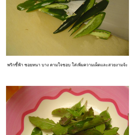
พริกชี้ฟ้า ซอยหนา บาง ตามใจชอบ ใส่เพิ่มความเผ็ดและสวยงามจ้ะ