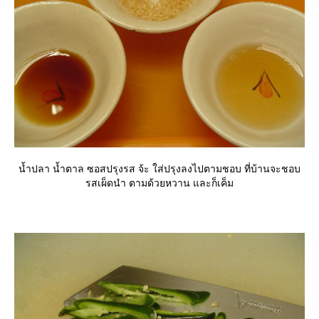
น้ำปลา น้ำตาล ซอสปรุงรส จ้ะ ใส่ปรุงลงไปตามชอบ ที่บ้านจะชอบ
รสเผ็ดนำ ตามด้วยหวาน และก็เค็ม