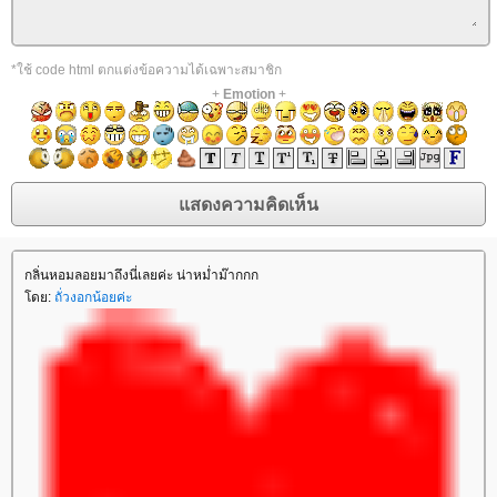
*ใช้ code html ตกแต่งข้อความได้เฉพาะสมาชิก
+
Emotion
+
กลิ่นหอมลอยมาถึงนี่เลยค่ะ น่าหม่ำม๊ากกก
ดย:
ถั่วงอกน้อยค่ะ