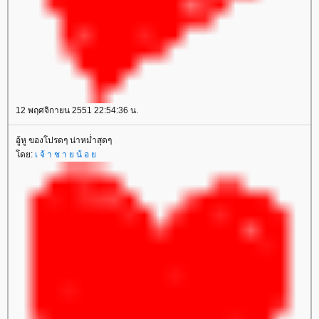
12 พฤศจิกายน 2551 22:54:36 น.
อู้หู ของโปรดๆ น่าหม่ำสุดๆ
ดย:
เ จ้ า ช า ย น้ อ