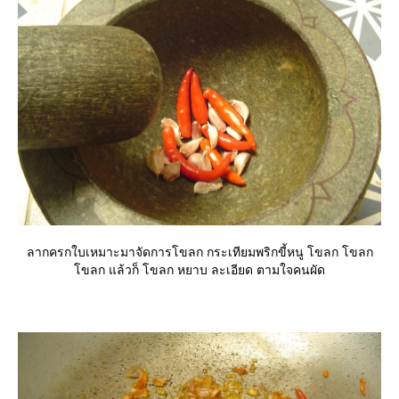
ลากครกใบเหมาะมาจัดการโขลก กระเทียมพริกขี้หนู โขลก โขลก
ขลก แล้วก็ โขลก หยาบ ละเอียด ตามใจคนผัด