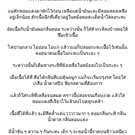
ม่ตักหอมแดงมาพักไว้ก่อน เหลือแต่น้ำมันและมีหอมหลงเหลือ
อยู่เล็กน้อย ตักเนื้อฉีกที่เคี่ยวอยู่ในหม้อพอสะเด็ดน้ำใส่ลงกะทะ
ผัดเนื้อกับน้ำมันพอกลิ่นหอม ระหว่างนั้น ก็ใส่หัวกะทิลงบ้างพอให้
ซึมเข้าเนื้อ
ไฟปานกลาง ไม่อ่อน ไม่แก่ แล้ววแม่ก็ปล่อยกะทะเนื้อไว้เช่นนั้น
คอยมาคนเนื้อในกะทะเป็นระยะ ๆ
ระหว่างนั้นก็เติมหางกะทิที่ยังเหลือในหม้อลงไปเป็นระยะ ๆ
เมื่อเนื้อได้ที่ คือได้กลิ่นที่แม่คุ้นจมูก แม่ก็จะเริ่มปรุงรส โดยใส่
เกลือ น้ำตาลปีป ชิมรสตามที่ต้องการ
ล้วก็ใส่กะทิที่เหลือจนหมด คราวนี้ปล่อยจนเกือบงวด แล้วใส่
หอมแดงที่เจียวไว้แล้วลงไปคลุกเคล้า
เนื้อที่ได้ที่แล้ว จะมีสีคล้ำแต่แวววาวมาก ๆ หอมกลิ่นกะทิ กลิ่น
น้ำตาล กลิ่นหอมแดง
มีน้ำข้น ๆ หวาน ๆ ก้นกะทะ เด็ก ๆ จะขอน้ำนี้ราดบนข้าวเหนียว