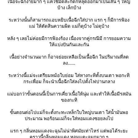
เนื้อจะฉีกง่ายมาก ๆ แค่ใช้มีดสะกิดก็หลุดออกมาเป็นเส้น ๆ ใหญ่
บ้าง เล็กบ้าง
ระหว่างนั้นก็สามารถแอบหยิบเนื้อฉีกใส่ปาก แรก ๆ ก็มีการฟ้อง
ม่ ให้ตัดสินความผิด แม่ก็ดุบ้าง ไม่ดุบ้าง
หลัง ๆ เลยไม่ค่อยมีการฟ้องร้อง เนื่องจากคู่กรณีมี การยอมความ
ห้แบ่งปันกันและกัน
เนื้อย่างจำนวนมาก ก็อาจย่อยเหลือเป็นเนื้อฉีก ในปริมาณที่ลด
ลง......
ระหว่างนี้แม่จะเตรียมหม้อใบย่อม ใส่หางกะทิตั้งบนเตา พอกะทิ
กระเพื่อม ก็จะนำเนื้อฉีกใส่ลงไปตั้งไฟปานกลาง
ม่บอกว่าขั้นตอนนี้เป็นการเคี่ยวเนื้อให้นุ่ม และทำให้เนื้อมีรสมัน
ของกะทิ
ขั้นตอนต่อไปแม่ก็จะตั้งกะทะเหล็กใบใหญ่บนเตา ใส่น้ำมันพอ
ประมาณ พอร้อนแม่ก็จะใส่หอมแดงซอยลงไป
รก ๆ กลิ่นหอมแดงจะฉุนไม่น่าพิศมัยเท่าไหร่ แต่พอได้ระยะ
คราวนี้กลิ่นหอมแดง หอมแตะจมูกมาก ๆ