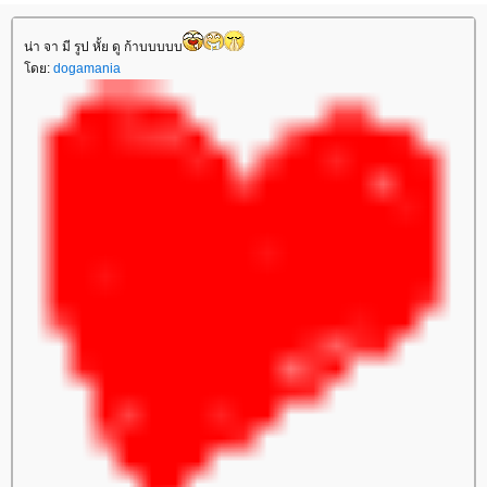
น่า จา มี รูป หั้ย ดู ก้าบบบบบ
ดย:
dogamania