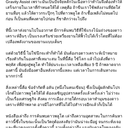
Gravity Assist เพราะมันเป็นปัจจัยหลักในเนื้อหาว่าทำไมจึงต้องทำให้
เสร็จภายในเวลาที่กำหนดให้ได้ เหตุคือ ถ้าขืนเราใช้พลังงานที่ยัดใส่
านทื่อๆ แล้วให้ดาวกระปุ๊กๆ ไปที่ดาวพลูโต ถ้าเชื้อเพลิงไม่หมดไป
ก่อน ก็เป็นคนที่คงตายไปก่อน กี่ชาติกว่าจะไปถึง
ทีนี้เวลาส่งยานไปในอวกาศ มีการค้นพบวิธีที่ใช้แรงโน้มถ่วงของดาว
เคราะห์อื่นๆ เป็นแรงเสริมช่วยเหวี่ยงยานให้ฟิ้วไปได้เร็วโดยที่ไม่ต้อง
เปลืองพลังงานของยานแบบเต็มๆ
ต่ด้วยวิธีนี้ ไม่ใช่นึกจะทำก็ทำได้ มันต้องรอดาวเคราะห์เป้าหมา
เรียงตัวกันในองศาที่เหมาะสม ในที่นี้คือ ใช้โลก แล้วไปเด้งที่ดาว
พฤหัส เพื่อพุ่งสู่พลูโต ทำให้ย่นระยะเวลาเหลือเพียง 9 ปี ถ้าพลาดจาก
องศานี้ มันยังมีองศาอื่นหลังจากนี้แหละ แต่เวลาในการเดินทางจะ
มากกว่านี้
สิ่งเหล่านี้คือ ข้อจำกัดที่ อลัน (หนึ่งในคนเขียน) ซึ่งเป็นผู้ผลักดันโปร
เจ็กต์ไปดาวพลูโตให้ได้ ต้องเผชิญอุปสรรคครั้งแล้วครั้งเล่า ไม่ว่าจะ
เป็นเรื่องเศรษฐกิจ สังคม การเมือง ภายใต้กรอบเวลาทำมุมของดาว
เคราะห์ที่ถ้าพลาด อาจมีโอกาสที่ไม่ได้ไปสำรวจอีกแล้วก็เป็นได้
หนังสือเล่าถึง การค้นพบดาวพลูโต เล่าถึงความอุตสาหะในการค้นหา
ดาวนี้ซึ่งในขณะนั้นเป็นวัตถุต้องสงสัยว่ามันน่าจะมีอยู่ จนกระทั่งเจอ
ละที่มาของการตั้งชื่อดาวนี้ รวมทั้งกล่าวถึง แรงบันดาลใจของอลัน