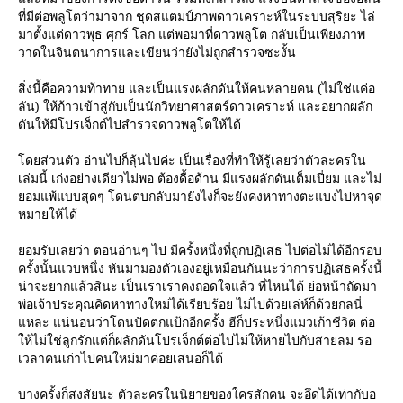
ที่มีต่อพลูโตว่ามาจาก ชุดสแตมป์ภาพดาวเคราะห์ในระบบสุริยะ ไล่
มาตั้งแต่ดาวพุธ ศุกร์ โลก แต่พอมาที่ดาวพลูโต กลับเป็นเพียงภาพ
วาดในจินตนาการและเขียนว่ายังไม่ถูกสำรวจซะงั้น
สิ่งนี้คือความท้าทาย และเป็นแรงผลักดันให้คนหลายคน (ไม่ใช่แค่อ
ลัน) ให้ก้าวเข้าสู่กับเป็นนักวิทยาศาสตร์ดาวเคราะห์ และอยากผลัก
ดันให้มีโปรเจ็กต์ไปสำรวจดาวพลูโตให้ได้
ดยส่วนตัว อ่านไปก็ลุ้นไปค่ะ เป็นเรื่องที่ทำให้รู้เลยว่าตัวละครใน
เล่มนี้ เก่งอย่างเดียวไม่พอ ต้องดื้อด้าน มีแรงผลักดันเต็มเปี่ยม และไม่
อมแพ้แบบสุดๆ โดนตบกลับมายังไงก็จะยังคงหาทางตะแบงไปหาจุด
หมายให้ได้
อมรับเลยว่า ตอนอ่านๆ ไป มีครั้งหนึ่งที่ถูกปฏิเสธ ไปต่อไม่ได้อีกรอบ
ครั้งนั้นแวบหนึ่ง หันมามองตัวเองอยู่เหมือนกันนะว่าการปฏิเสธครั้งนี้
น่าจะยากแล้วสินะ เป็นเราเราคงถอดใจแล้ว ที่ไหนได้ ย่อหน้าถัดมา
พ่อเจ้าประคุณคิดหาทางใหม่ได้เรียบร้อย ไม่ไปด้วยเล่ห์ก็ด้วยกลนี่
หละ แน่นอนว่าโดนปัดตกแป้กอีกครั้ง ฮีก็ประหนึ่งแมวเก้าชีวิต ต่อ
ห้ไม่ใช่ลูกรักแต่ก็ผลักดันโปรเจ็กต์ต่อไปไม่ให้หายไปกับสายลม รอ
เวลาคนเก่าไปคนใหม่มาค่อยเสนอก็ได้
บางครั้งก็สงสัยนะ ตัวละครในนิยายของใครสักคน จะอึดได้เท่ากับอ