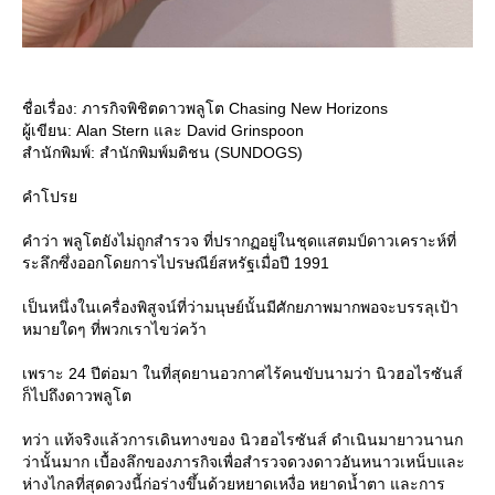
ชื่อเรื่อง: ภารกิจพิชิตดาวพลูโต Chasing New Horizons
ผู้เขียน: Alan Stern และ David Grinspoon
สำนักพิมพ์: สำนักพิมพ์มติชน (SUNDOGS)
คำโปร
คำว่า พลูโตยังไม่ถูกสำรวจ ที่ปรากฏอยู่ในชุดแสตมป์ดาวเคราะห์ที่
ระลึกซึ่งออกโดยการไปรษณีย์สหรัฐเมื่อปี 1991
เป็นหนึ่งในเครื่องพิสูจน์ที่ว่ามนุษย์นั้นมีศักยภาพมากพอจะบรรลุเป้า
หมายใดๆ ที่พวกเราไขว่คว้า
เพราะ 24 ปีต่อมา ในที่สุดยานอวกาศไร้คนขับนามว่า นิวฮอไรซันส์
ก็ไปถึงดาวพลูโต
ทว่า แท้จริงแล้วการเดินทางของ นิวฮอไรซันส์ ดำเนินมายาวนานก
ว่านั้นมาก เบื้องลึกของภารกิจเพื่อสำรวจดวงดาวอันหนาวเหน็บและ
ห่างไกลที่สุดดวงนี้ก่อร่างขึ้นด้วยหยาดเหงื่อ หยาดน้ำตา และการ