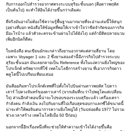
กับการออกไปสำรวจอวกาศตรงระบบสุริยะชั้นนอก (คือดาวพฤหัส
เป็นต้นไป) จะทำให้อินได้ง่ายขึ้นกว่าเดิมค่ะ
ที่จริงมันอาจไม่ต้องใช้ความรู้พื้นฐานมากมายที่จะอ่านเล่มนี้ให้สนุก
(อย่างที่บอก หนังสือให้ข้อมูลที่พอให้เราเข้าใจว่าขีดจำกัดของภารกิจ
มีอะไรบ้าง แล้วตัวละครจะข้ามผ่านไปได้ยังไง) แต่ถ้ามีติดปลายนวม
เพิ่มอีกนิดก็ดีค่ะ
นหนังสือ คนเขียนมักจะกล่าวถึงยานอวกาศแค่สามสี่ยาน โด
เฉพาะ Voyager 1 และ 2 ซึ่งยานสองลำนี้มีภารกิจไปสำรวจระบบ
สุริยะชั้นนอก มันเลยกลายเป็น Reference ทั้งในแง่ความยิ่งใหญ่ของ
ปรเจ็กต์ ทรัพยากรที่ใช้ เทคโนโลยีการสร้างยาน ที่เอาภารกิจดาว
พลูโตนี้ไปเปรียบเทียบเสมอ
มันคืออภิมหาโปรเจ็กต์เทพที่ไปตั้งใจไปบินผ่านดาวพฤหัส ไปดาว
เสาร์ ไปดวงจันทร์ของดาวเสาร์ (จากเดิมที่กะว่าไปพลูโตแต่เปลี่ยน
จ) ส่วนอีกลำตอนนี้น่าจะไปขอบของระบบสุริยะแล้ว เครื่องเครา
กำลังคน กำลังเงิน ลงไปกับยานที่ไปเกือบสุดขอบกาแลกซี่ได้ขนาดนี้
น่าจะทำให้พอจินตนาการความยิ่งใหญ่ได้ (วันปล่อยคือ 1977 ไม่รวม
ช่วงเวลาสร้าง เทคโนโลยีเมื่อ 50 ปีก่อน)
นอกจากนี้อีกเรื่องหนึ่งที่จะช่วยให้ทำความเข้าใจได้ง่ายขึ้นคือ