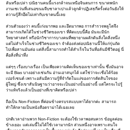
ลันหรือเปล่า ปณิธานคนนี้แรงกล้าจนเหนือจินตนการ ขนาดพนัก
งานเซเว่นที่เสนอขนมจีบซาลาเปาแล้วลูกค้าปฏิเสธกี่ครั้งต่อวันยังให้
ความรู้สึกอึดไม่เท่ากับเขาคนนี้เล
ส่วนตัวมองว่า คนนี้เก่งมากพอ และอึดมากพอ การสำรวจพลูโตจึง
สามารถเกิดได้ในช่วงชีวิตของเขา ที่คิดแบบนี้คือ มันจะมีนัก
วิทยาศาสตร์ หรือนักวิชาการบางคนที่พยายามผลักดันสิ่งใดสิ่งหนึ่ง
ต่ไม่สำเร็จในช่วงชีวิตของเขา จำต้องส่งต่อปณิธานนี้ให้แก่รุ่นถัด
ไปเพื่อสานมันต่อ แต่สิ่งนี้สามารถทำได้สำเร็จในวันที่อลันมีชีวิตอยู่ นี่
คือสิ่งที่น่าทึ่ง
ต่ๆๆ เรื่องบางเรื่อง เป็นเพียงความคิดเห็นของเขาเท่านั้น ซึ่งมันอาจ
จะมี Bias บางอย่างเช่นกัน อ่านเอาสนุกได้ แต่ใช่ว่าจะเชื่อได้ร้อ
เปอร์เซนต์ เพราะอลันมีความรู้ที่จำกัดในแง่ของการตัดสินใจของ
ผู้ใหญ่ ซึ่งเขาสันนิษฐานว่าอาจจะเป็นอย่างนั้นอย่างนี้ แต่ใครจะไปรู้
ว่าแท้จริงแล้วเป็นอย่างที่เขาคิดหรือเปล่า
ถือเป็น Non-Fiction ที่ค่อนข้างครบรสแบบหาได้ยากค่ะ สามารถ
ทำให้กลายเป็นหนังสือดราม่าได้เฉยเล
ปกติเวลาอ่านพวก Non-Fiction จะต้องใช้เวลาพอสมควร ข้อมูลค่อน
ข้างเยอะ แต่เล่มนี้ไม่ได้ใช้เวลามากนัก ส่วนหนึ่งอาจเพราะสนใจ