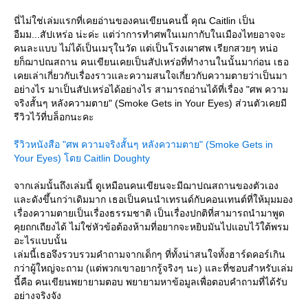
นี่ไม่ใช่เล่มแรกที่เคยอ่านของคนเขียนคนนี้ คุณ Caitlin เป็น
อืมม...สัปเหร่อ น่ะค่ะ แต่ว่าการทำศพในเมกากับในเมืองไทยอาจจะ
คนละแบบ ไม่ได้เป็นเมรุในวัด แต่เป็นโรงเผาศพ เรียกสวยๆ หน่อ
ก็ฌาปณสถาน คนเขียนเคยเป็นสัปเหร่อที่ทำงานในนั้นมาก่อน เธอ
เคยเล่าเกี่ยวกับเรื่องราวและความสนใจเกี่ยวกับความตายว่าเป็นมา
อย่างไร มาเป็นสัปเหร่อได้อย่างไร สามารถอ่านได้ที่เรื่อง "ศพ ความ
จริงสั้นๆ หลังความตาย" (Smoke Gets in Your Eyes) ส่วนตัวเคยมี
รีวิวไว้ที่บล็อกนะคะ
รีวิวหนังสือ "ศพ ความจริงสั้นๆ หลังความตาย" (Smoke Gets in
Your Eyes) โดย Caitlin Doughty
จากเล่มนั้นถึงเล่มนี้ ดูเหมือนคนเขียนจะมีฌาปณสถานของตัวเอง
ละดังขึ้นกว่าเดิมมาก เธอเป็นคนนำเทรนด์กับคอนเทนต์ที่ให้มุมมอง
เรื่องความตายเป็นเรื่องธรรมชาติ เป็นเรื่องปกติที่สามารถนำมาพูด
คุยถกเถียงได้ ไม่ใช่หัวข้อต้องห้ามที่อยากจะหยิบมันไปแอบไว้ใต้พรม
อะไรแบบนั้น
เล่มนี้เธอจึงรวบรวมคำถามจากเด็กๆ ที่ทั้งน่าสนใจทั้งฮาร์ดคอร์เกิน
กว่าผู้ใหญ่จะถาม (แต่พวกเขาอยากรู้จริงๆ นะ) และที่ชอบสำหรับเล่ม
นี้คือ คนเขียนพยายามตอบ พยายามหาข้อมูลเพื่อตอบคำถามที่ได้รับ
อย่างจริงจัง