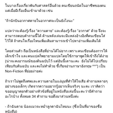
นบางเรื่องเกี่ยวพันกับศาสตร์อื่นด้วย คนเขียนถนัดในอาชีพของตน
ต่เมื่อมีเรื่องอื่นเข้ามาด้วย เช่น
"ถ้านักบินอวกาศตายในอวกาศจะเป็นยังไงนะ"
ปลว่าจะต้องรู้เรื่อง "ความตาย" และต้องรู้เรื่อง "อวกาศ" ด้วย จึงจะ
สามารถตอบคำถามนี้ได้ ด้านหลังเล่มจะมีแหล่งอ้างอิงที่คนเขียนใส่
ไว้ให้ ถ้าสนใจเรื่องไหนเพิ่มเติมสามารถเข้าไปหาอ่านเพิ่มเติมได้
ดยส่วนตัว ถือเป็นหนังสือที่อ่านได้ไม่ยาก เพราะคนเขียนต้องการให้
เด็กเข้าใจ และคนแปลก็พยายามแปลโดยใช้ภาษาพูดให้เข้าถึงได้ง่า
(น่าจะคงอารมณ์ของต้นฉบับไว้ แต่อันนี้เดานะคะ ยังไม่ได้ไปเปรียบ
เทียบกับต้นฉบับ และคงไม่ทำด้วย ขี้เกียจอ่านภาษาอังกฤษ ^^") เป็น
Non-Fiction ที่ย่อยง่ายค่ะ
ถ้าเราไม่พูดถึงศพและความตายในแง่มุมที่ทำให้ใจเสีย คำถามหลายๆ
อย่างของเด็กๆ เกิดจากความอยากรู้อยากเห็นจริงๆ นะคะ เราคิดว่า
ขออนุญาตยกตัวอย่างหัวข้อที่อยู่ในหนังสือเล่มนี้นะคะว่ามีคำถาม
อะไรบ้าง ทั้งหมด 34 คำถาม ขอดึงมาส่วนหนึ่งค่ะ
- ถ้าฉันตาย น้องแมวจะหม่ำลูกตาฉันไหมนะ (ซึ่งเป็นที่มาของชื่อ
หนังสือ)