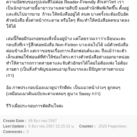
ความบัดซบของรูปเล่มที่ไม่ค่อย Reader-Friendly สักเท่าไหร่ เรา
เป็นนักอ่านสายนี้มายาวนานหลายสิบปี มองสำนักพิมพ์เกิดขึ้น ตั้งอยู่
ละดับไปมากมาย ถ้าจะให้หนังสืออยู่ได้ สนพ บางครั้งจะต้องบีบอัด
ตัวหนังสือ ตั้งค่าหน้ากระดาษ หรือใดๆ ที่จะทำให้หนังสือลดขนาดลง
ห้ได้
เล่มนี้ก็พอมีร่องรอยของสิ่งนั้นอยู่บ้าง แต่โดยรวมเราว่าเนียนนะคะ
กลบสิ่งที่เรารู้สึกต่อหนังสือ Non-Fiction บางเล่มไปได้ แม้ตัวหนังสือ
ค่อนข้างเล็ก แต่เราขอชมเรื่องการเลือกฟอนต์นะคะ ถึงแม้ว่าจะตัว
เล็กแต่พอใช้ฟอนต์ที่ทำให้ช่องไฟระหว่างตัวหนังสือห่างออกมาหน่อ
ทำให้สามารถกวาดสายตาและจับตัวอักษรได้โดยไม่ต้องเพ่ง ไม่ต้อง
ลายตา (เป็นสิ่งสำคัญของคนอายุเริ่มมากและมีปัญหาสายตาแบบ
เรา)
อ้อ ภาพประกอบน้องแมวดูน่ารักดีค่ะ เป็นแมวหน้าง่วงๆ ดูกลมๆ
(เหมือนแมวต้นฉบับจะตาแหลมๆ ดูนาง Sassy กว่า)
รีวิวเผื่อประกอบการตัดสินใจค่ะ
Create Date :
06 ธันวาคม 2567
Last Update :
6 ธันวาคม 2567 22:25:33 น.
Counter :
2520 Pageviews.
Comments :
0