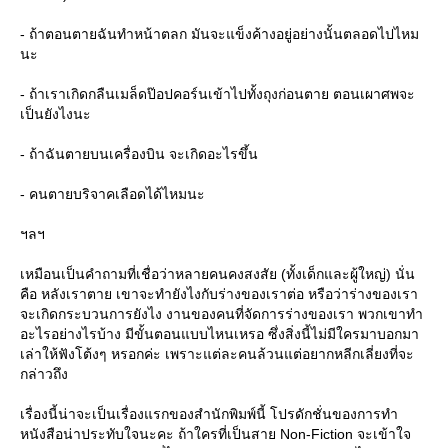
- ถ้าตอนตายฉันทำหน้าตลก มันจะแข็งค้างอยู่อย่างนั้นตลอดไปไหม
นะ
- ถ้าเราเกิดกลืนเมล็ดป๊อปคอร์นเข้าไปทั้งถุงก่อนตาย ตอนเผาศพจะ
เป็นยังไงนะ
- ถ้าฉันตายบนเครื่องบิน จะเกิดอะไรขึ้น
- คนตายบริจาคเลือดได้ไหมนะ
ฯลฯ
เหมือนเป็นคำถามที่เชื่อว่าหลายคนคงสงสัย (ทั้งเด็กและผู้ใหญ่) นั่น
คือ หลังเราตาย เขาจะทำยังไงกับร่างของเราต่อ หรือว่าร่างของเรา
จะเกิดกระบวนการยังไง งานของคนที่จัดการร่างของเรา พวกเขาทำ
อะไรอย่างไรบ้าง มีขั้นตอนแบบไหนเหรอ ซึ่งสิ่งนี้ไม่มีใครมาบอกมา
เล่าให้ฟังโต้งๆ หรอกค่ะ เพราะแต่ละคนล้วนแต่อยากหลีกเลี่ยงที่จะ
กล่าวถึง
เรื่องนี้น่าจะเป็นเรื่องแรกของสำนักพิมพ์นี้ โปรดักชั่นของการทำ
หนังสือน่าประทับใจนะคะ ถ้าใครที่เป็นสาย Non-Fiction จะเข้าใจ